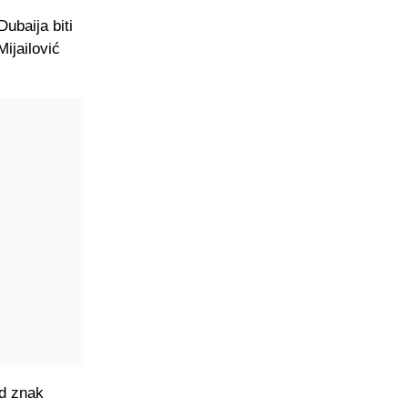
ubaija biti
ijailović
od znak