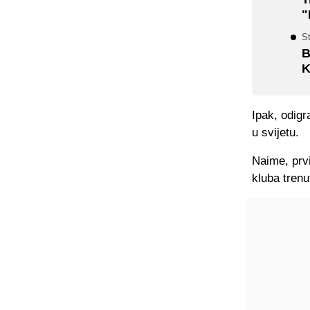
"
St
B
K
Ipak, odig
u svijetu.
Naime, prvi
kluba trenu