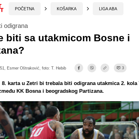
POČETNA
KOŠARKA
LIGA ABA
ti odigrana
e biti sa utakmicom Bosne i
zana?
:51,
Esmer Oštraković
, foto: T. Hebib
3
 8. karta u Zetri bi trebala biti odigrana utakmica 2. kol
između KK Bosna i beogradskog Partizana.