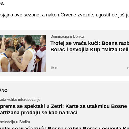
e.
 sjajno ove sezone, a nakon Crvene zvezde, ugostit će još j
Dominacija u Boriku
Trofej se vraća kući: Bosna razb
Borac i osvojila Kup "Mirza Del
9
2
ANO
ada veliko interesovanje
prema se spektakl u Zetri: Karte za utakmicu Bosne 
artizana prodaju se kao na traci
ominacija u Boriku
rofej se vraća kući: Bosna razbila Borac i osvojila K