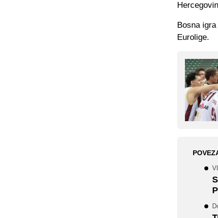
Hercegovin
Bosna igra
Eurolige.
POVEZ
Vl
S
P
D
T