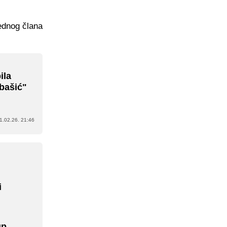
ednog člana
ila
ibašić"
1.02.26. 21:46
i
up