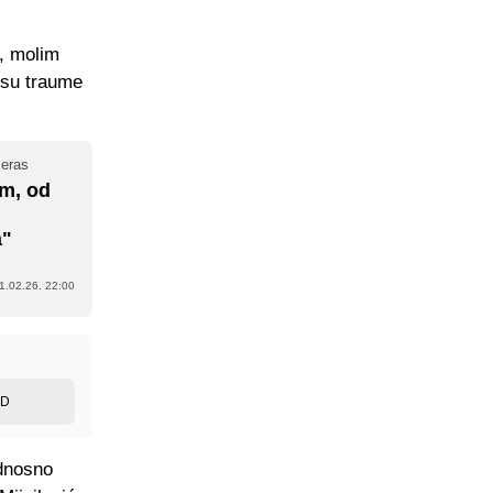
u, molim
o su traume
čeras
m, od
a"
1.02.26. 22:00
ED
ednosno