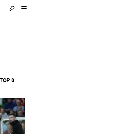
Otvori profil
Otvori meni
a TOP 8