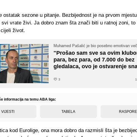
e ostatak sezone u pitanje. Bezbijednost je na prvom mjest
svi vrate živi. Ja dobro znam šta znači biti u ratnoj zoni, t
cijeli život.
Muhamed Pašalić je bio posebno emotivan ve
"Prošao sam sve sa ovim klubo
para, bez para, od 7.000 do bez
gledalaca, ovo je ostvarenje sn
3
1
iše informacija na temu ABA liga:
VIJESTI
TABELA
RASPOR
tica kod Eurolige, ona mora dobro da razmisli šta je bezbij