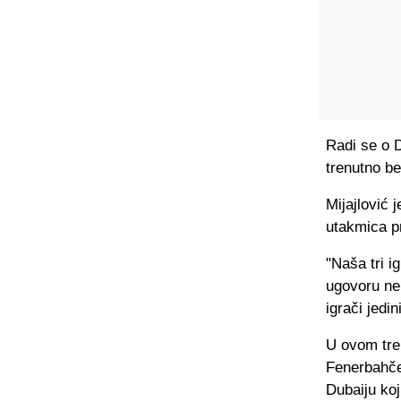
Radi se o 
trenutno b
Mijajlović 
utakmica pr
"Naša tri i
ugovoru ne
igrači jedi
U ovom tren
Fenerbahčea
Dubaiju koj