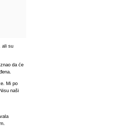
ali su
riznao da će
ođena.
ze. Mi po
Nisu naši
vala
om.