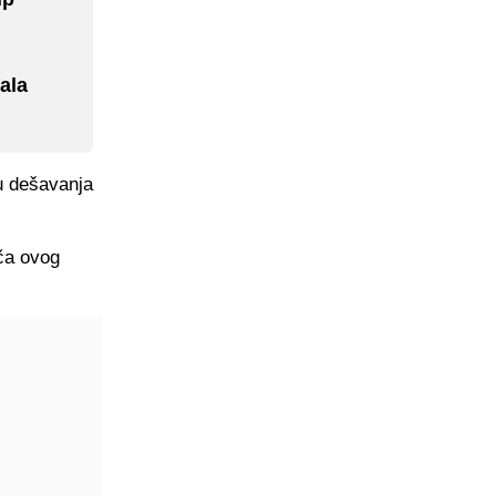
ala
u dešavanja
ača ovog