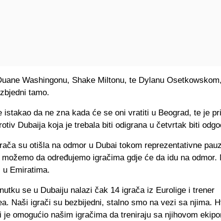
Duane Washingonu, Shake Miltonu, te Dylanu Osetkowskom, 
ezbjedni tamo.
je istakao da ne zna kada će se oni vratiti u Beograd, te je p
otiv Dubaija koja je trebala biti odigrana u četvrtak biti odg
grača su otišla na odmor u Dubai tokom reprezentativne pau
 možemo da određujemo igračima gdje će da idu na odmor. 
ni u Emiratima.
utku se u Dubaiju nalazi čak 14 igrača iz Eurolige i trener
. Naši igrači su bezbijedni, stalno smo na vezi sa njima. H
i je omogućio našim igračima da treniraju sa njihovom ekip