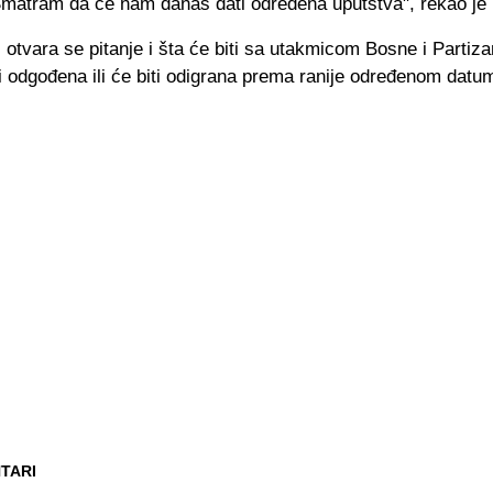
Smatram da će nam danas dati određena uputstva", rekao je M
otvara se pitanje i šta će biti sa utakmicom Bosne i Partizan
ti odgođena ili će biti odigrana prema ranije određenom datu
TARI