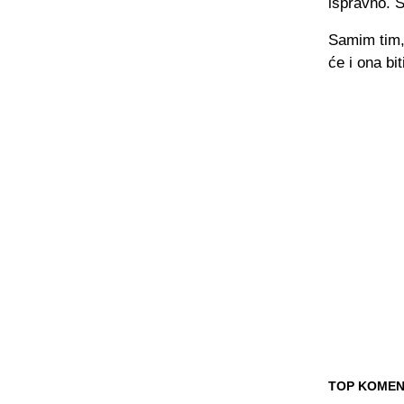
ispravno. 
Samim tim, 
će i ona bi
TOP KOMEN