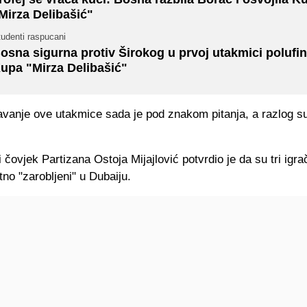
Mirza Delibašić"
udenti raspucani
osna sigurna protiv Širokog u prvoj utakmici polufin
upa "Mirza Delibašić"
ravanje ove utakmice sada je pod znakom pitanja, a razlog s
 čovjek Partizana Ostoja Mijajlović potvrdio je da su tri igr
tno "zarobljeni" u Dubaiju.