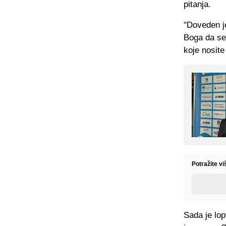
pitanja.
"Doveden j
Boga da se 
koje nosite 
Potražite v
Sada je lop