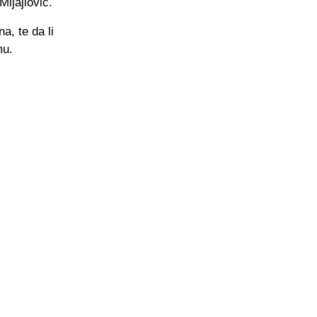
ijajlović.
a, te da li
mu.