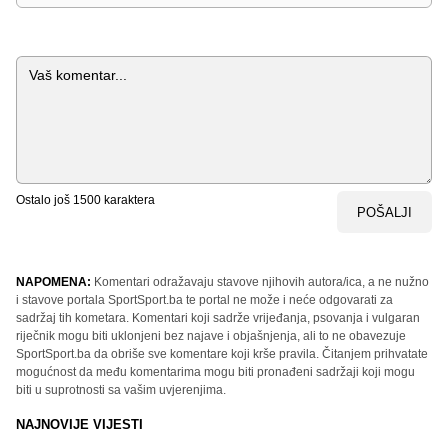
Komentar
Ostalo još
1500
karaktera
POŠALJI
NAPOMENA:
Komentari odražavaju stavove njihovih autora/ica, a ne nužno
i stavove portala SportSport.ba te portal ne može i neće odgovarati za
sadržaj tih kometara. Komentari koji sadrže vrijeđanja, psovanja i vulgaran
riječnik mogu biti uklonjeni bez najave i objašnjenja, ali to ne obavezuje
SportSport.ba da obriše sve komentare koji krše pravila. Čitanjem prihvatate
mogućnost da među komentarima mogu biti pronađeni sadržaji koji mogu
biti u suprotnosti sa vašim uvjerenjima.
NAJNOVIJE VIJESTI