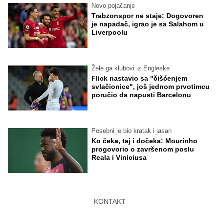
Novo pojačanje
Trabzonspor ne staje: Dogovoren
je napadač, igrao je sa Salahom u
Liverpoolu
Žele ga klubovi iz Engleske
Flick nastavio sa "čišćenjem
svlačionice", još jednom prvotimcu
poručio da napusti Barcelonu
Posebni je bio kratak i jasan
Ko čeka, taj i dočeka: Mourinho
progovorio o završenom poslu
Reala i Viniciusa
KONTAKT