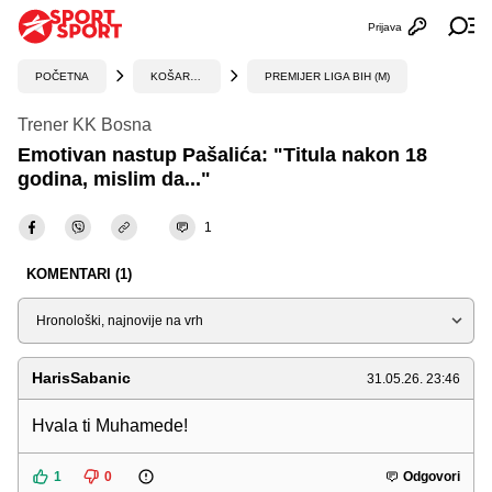
Prijava
Otvori profi
Ot
POČETNA
KOŠARKA
PREMIJER LIGA BIH (M)
Trener KK Bosna
Emotivan nastup Pašalića: "Titula nakon 18
godina, mislim da..."
1
KOMENTARI (1)
Sortiraj
HarisSabanic
31.05.26. 23:46
Hvala ti Muhamede!
1
0
Odgovori