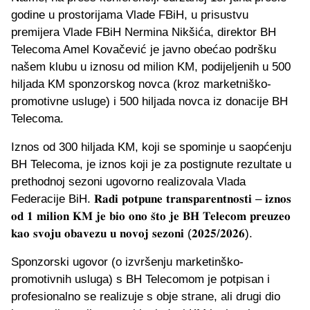
godine u prostorijama Vlade FBiH, u prisustvu
premijera Vlade FBiH Nermina Nikšića, direktor BH
Telecoma Amel Kovačević je javno obećao podršku
našem klubu u iznosu od milion KM, podijeljenih u 500
hiljada KM sponzorskog novca (kroz marketniško-
promotivne usluge) i 500 hiljada novca iz donacije BH
Telecoma.
Iznos od 300 hiljada KM, koji se spominje u saopćenju
BH Telecoma, je iznos koji je za postignute rezultate u
prethodnoj sezoni ugovorno realizovala Vlada
Federacije BiH. 𝐑𝐚𝐝𝐢 𝐩𝐨𝐭𝐩𝐮𝐧𝐞 𝐭𝐫𝐚𝐧𝐬𝐩𝐚𝐫𝐞𝐧𝐭𝐧𝐨𝐬𝐭𝐢 – 𝐢𝐳𝐧𝐨𝐬
𝐨𝐝 𝟏 𝐦𝐢𝐥𝐢𝐨𝐧 𝐊𝐌 𝐣𝐞 𝐛𝐢𝐨 𝐨𝐧𝐨 𝐬̌𝐭𝐨 𝐣𝐞 𝐁𝐇 𝐓𝐞𝐥𝐞𝐜𝐨𝐦 𝐩𝐫𝐞𝐮𝐳𝐞𝐨
𝐤𝐚𝐨 𝐬𝐯𝐨𝐣𝐮 𝐨𝐛𝐚𝐯𝐞𝐳𝐮 𝐮 𝐧𝐨𝐯𝐨𝐣 𝐬𝐞𝐳𝐨𝐧𝐢 (𝟐𝟎𝟐𝟓/𝟐𝟎𝟐𝟔).
Sponzorski ugovor (o izvršenju marketinško-
promotivnih usluga) s BH Telecomom je potpisan i
profesionalno se realizuje s obje strane, ali drugi dio