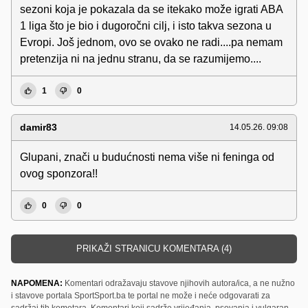
sezoni koja je pokazala da se itekako može igrati ABA
1 liga što je bio i dugoročni cilj, i isto takva sezona u
Evropi. Još jednom, ovo se ovako ne radi....pa nemam
pretenzija ni na jednu stranu, da se razumijemo....
1
0
damir83
14.05.26. 09:08
Glupani, znači u budućnosti nema više ni feninga od
ovog sponzora!!
0
0
PRIKAŽI STRANICU KOMENTARA (4)
NAPOMENA:
Komentari odražavaju stavove njihovih autora/ica, a ne nužno
i stavove portala SportSport.ba te portal ne može i neće odgovarati za
sadržaj tih kometara. Komentari koji sadrže vrijeđanja, psovanja i vulgaran