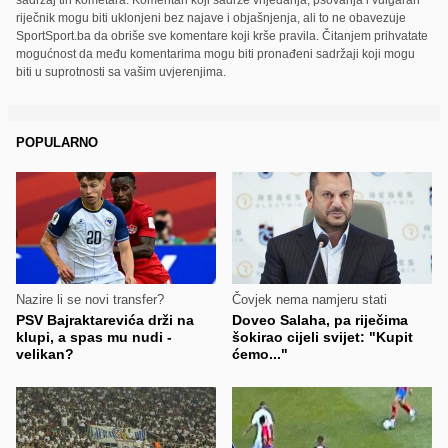
riječnik mogu biti uklonjeni bez najave i objašnjenja, ali to ne obavezuje
SportSport.ba da obriše sve komentare koji krše pravila. Čitanjem prihvatate
mogućnost da među komentarima mogu biti pronađeni sadržaji koji mogu
biti u suprotnosti sa vašim uvjerenjima.
POPULARNO
Nazire li se novi transfer?
Čovjek nema namjeru stati
PSV Bajraktarevića drži na
Doveo Salaha, pa riječima
klupi, a spas mu nudi -
šokirao cijeli svijet: "Kupit
velikan?
ćemo..."