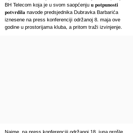
BH Telecom koja je u svom saopćenju 𝐮 𝐩𝐨𝐭𝐩𝐮𝐧𝐨𝐬𝐭𝐢
𝐩𝐨𝐭𝐯𝐫𝐝𝐢𝐥𝐚 navode predsjednika Dubravka Barbarića
iznesene na press konferenciji održanoj 8. maja ove
godine u prostorijama kluba, a pritom traži izvinjenje.
Naime, na press konferenciji održanoj 18. juna prošle