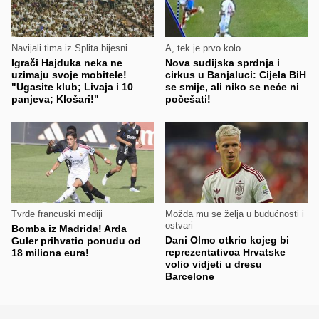
Navijali tima iz Splita bijesni
A, tek je prvo kolo
Igrači Hajduka neka ne
Nova sudijska sprdnja i
uzimaju svoje mobitele!
cirkus u Banjaluci: Cijela BiH
"Ugasite klub; Livaja i 10
se smije, ali niko se neće ni
panjeva; Klošari!"
počešati!
Tvrde francuski mediji
Možda mu se želja u budućnosti i
ostvari
Bomba iz Madrida! Arda
Dani Olmo otkrio kojeg bi
Guler prihvatio ponudu od
reprezentativca Hrvatske
18 miliona eura!
volio vidjeti u dresu
Barcelone