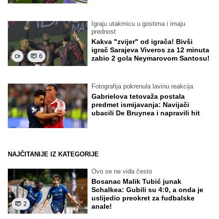
Igraju utakmicu u gostima i imaju
prednost
Kakva "zvijer" od igrača! Bivši
igrač Sarajeva Viveros za 12 minuta
6
zabio 2 gola Neymarovom Santosu!
Fotografija pokrenula lavinu reakcija
Gabrielova tetovaža postala
predmet ismijavanja: Navijači
ubacili De Bruynea i napravili hit
NAJČITANIJE IZ KATEGORIJE
Ovo se ne viđa često
Bosanac Malik Tubić junak
Schalkea: Gubili su 4:0, a onda je
uslijedio preokret za fudbalske
2
anale!