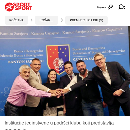
Prijava
Otvori profi
Ot
POČETNA
KOŠARKA
PREMIJER LIGA BIH (M)
Institucije jedinstvene u podršci klubu koji predstavlja
generacije