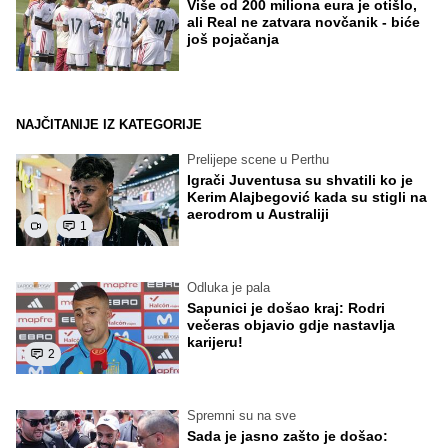
Više od 200 miliona eura je otišlo,
ali Real ne zatvara novčanik - biće
još pojačanja
NAJČITANIJE IZ KATEGORIJE
Prelijepe scene u Perthu
Igrači Juventusa su shvatili ko je
Kerim Alajbegović kada su stigli na
aerodrom u Australiji
1
Odluka je pala
Sapunici je došao kraj: Rodri
večeras objavio gdje nastavlja
karijeru!
2
Spremni su na sve
Sada je jasno zašto je došao: