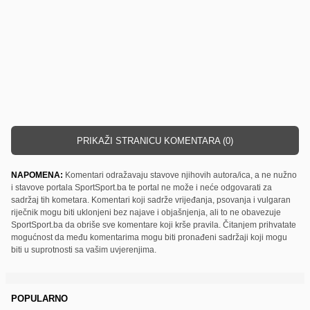
PRIKAŽI STRANICU KOMENTARA (0)
NAPOMENA:
Komentari odražavaju stavove njihovih autora/ica, a ne nužno
i stavove portala SportSport.ba te portal ne može i neće odgovarati za
sadržaj tih kometara. Komentari koji sadrže vrijeđanja, psovanja i vulgaran
riječnik mogu biti uklonjeni bez najave i objašnjenja, ali to ne obavezuje
SportSport.ba da obriše sve komentare koji krše pravila. Čitanjem prihvatate
mogućnost da među komentarima mogu biti pronađeni sadržaji koji mogu
biti u suprotnosti sa vašim uvjerenjima.
POPULARNO