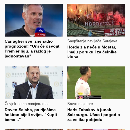
Carragher sve iznenadio
Saopštenje navijača Sarajeva
prognozom: "Oni će osvojiti
Horde zla neće u Mostar,
Premier ligu, a razlog je
imaju poruku i za čelnike
jednostavan"
kluba
Čovjek nema namjeru stati
Bravo majstore
Doveo Salaha, pa riječima
Haris Tabaković junak
šokirao cijeli svijet: "Kupit
Salzburga: Ušao i pogodio
ćemo..."
za veliku pobjedu