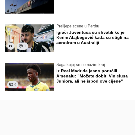
Prelijepe scene u Perthu
Igrači Juventusa su shvatili ko je
Kerim Alajbegović kada su stigli na
aerodrom u Australiji
1
Saga kojoj se ne nazire kraj
Iz Real Madrida jasno poručili
Arsenalu: "Možete dobiti Viniciusa
Juniora, ali ne ispod ove cijene"
6