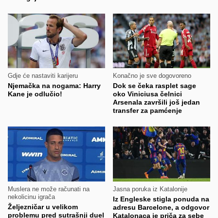
Gdje će nastaviti karijeru
Konačno je sve dogovoreno
Njemačka na nogama: Harry
Dok se čeka rasplet sage
Kane je odlučio!
oko Viniciusa čelnici
Arsenala završili još jedan
transfer za pamćenje
Muslera ne može računati na
Jasna poruka iz Katalonije
nekolicinu igrača
Iz Engleske stigla ponuda na
Željezničar u velikom
adresu Barcelone, a odgovor
problemu pred sutrašnji duel
Katalonaca je priča za sebe