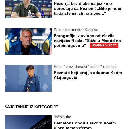
Hezonja bez dlake na jeziku o
oproštaju sa Realom: „Bilo je noći
kada ste mi išli na živce...“
Rekordan transfer Kraljeva
Fotografija iz aviona oduševila
navijače Reala: "Stiže u Madrid na
·
potpis ugovora"
UDARNA VIJEST
Sada će ovi dresovi "planuti" u prodaji
Poznato koji broj je odabrao Kerim
Alajbegović
NAJČITANIJE IZ KATEGORIJE
Jačaju tim
Barcelona oborila rekord novim
ulaznim transferom