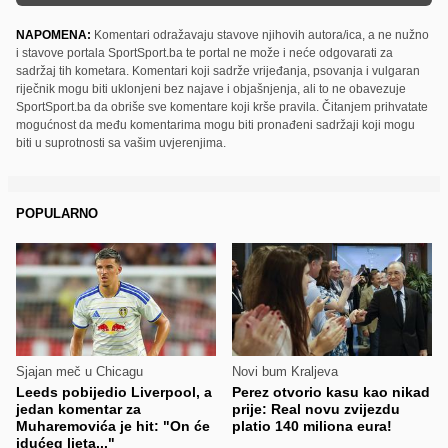
NAPOMENA:
Komentari odražavaju stavove njihovih autora/ica, a ne nužno
i stavove portala SportSport.ba te portal ne može i neće odgovarati za
sadržaj tih kometara. Komentari koji sadrže vrijeđanja, psovanja i vulgaran
riječnik mogu biti uklonjeni bez najave i objašnjenja, ali to ne obavezuje
SportSport.ba da obriše sve komentare koji krše pravila. Čitanjem prihvatate
mogućnost da među komentarima mogu biti pronađeni sadržaji koji mogu
biti u suprotnosti sa vašim uvjerenjima.
POPULARNO
Sjajan meč u Chicagu
Novi bum Kraljeva
Leeds pobijedio Liverpool, a
Perez otvorio kasu kao nikad
jedan komentar za
prije: Real novu zvijezdu
Muharemovića je hit: "On će
platio 140 miliona eura!
idućeg ljeta..."