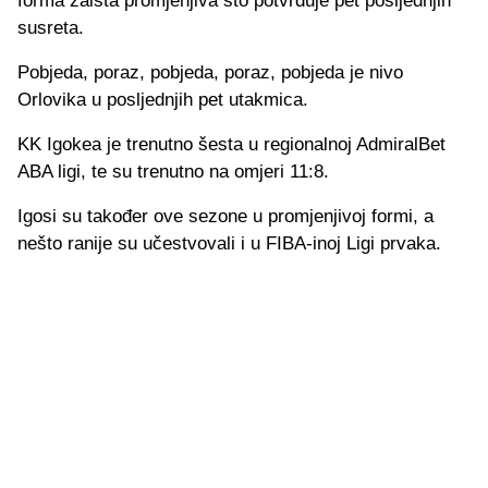
forma zaista promjenjiva što potvrđuje pet posljednjih
susreta.
Pobjeda, poraz, pobjeda, poraz, pobjeda je nivo
Orlovika u posljednjih pet utakmica.
KK Igokea je trenutno šesta u regionalnoj AdmiralBet
ABA ligi, te su trenutno na omjeri 11:8.
Igosi su također ove sezone u promjenjivoj formi, a
nešto ranije su učestvovali i u FIBA-inoj Ligi prvaka.