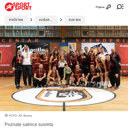
Prijava
Otvori profi
Ot
POČETNA
KOŠARKA
KUP BIH
FOTO: KK Bosna
Poznate satnice susreta