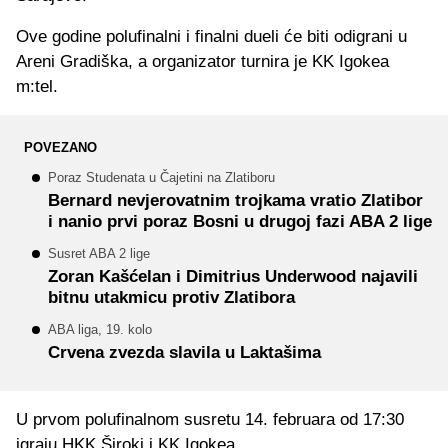
Ove godine polufinalni i finalni dueli će biti odigrani u
Areni Gradiška, a organizator turnira je KK Igokea
m:tel.
POVEZANO
Poraz Studenata u Čajetini na Zlatiboru
Bernard nevjerovatnim trojkama vratio Zlatibor
i nanio prvi poraz Bosni u drugoj fazi ABA 2 lige
Susret ABA 2 lige
Zoran Kašćelan i Dimitrius Underwood najavili
bitnu utakmicu protiv Zlatibora
ABA liga, 19. kolo
Crvena zvezda slavila u Laktašima
U prvom polufinalnom susretu 14. februara od 17:30
igraju HKK Široki i KK Igokea.