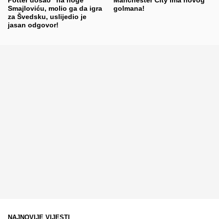
Potter došao "na noge"
Manchester City ima novog
Smajloviću, molio ga da igra
golmana!
za Švedsku, uslijedio je
jasan odgovor!
NAJNOVIJE VIJESTI