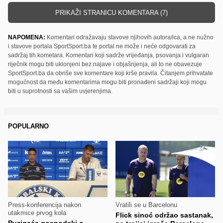
PRIKAŽI STRANICU KOMENTARA (7)
NAPOMENA:
Komentari odražavaju stavove njihovih autora/ica, a ne nužno
i stavove portala SportSport.ba te portal ne može i neće odgovarati za
sadržaj tih kometara. Komentari koji sadrže vrijeđanja, psovanja i vulgaran
riječnik mogu biti uklonjeni bez najave i objašnjenja, ali to ne obavezuje
SportSport.ba da obriše sve komentare koji krše pravila. Čitanjem prihvatate
mogućnost da među komentarima mogu biti pronađeni sadržaji koji mogu
biti u suprotnosti sa vašim uvjerenjima.
POPULARNO
Press-konferencija nakon
Vratili se u Barcelonu
utakmice prvog kola
Flick sinoć održao sastanak,
Puzigaća gospodski o