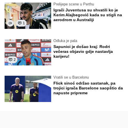
Prelijepe scene u Perthu
Igrači Juventusa su shvatili ko je
Kerim Alajbegović kada su stigli na
aerodrom u Australiji
1
Odluka je pala
Sapunici je došao kraj: Rodri
večeras objavio gdje nastavlja
karijeru!
2
Vratili se u Barcelonu
Flick sinoć održao sastanak, pa
trojici igrača Barcelone saopštio da
napuste pripreme