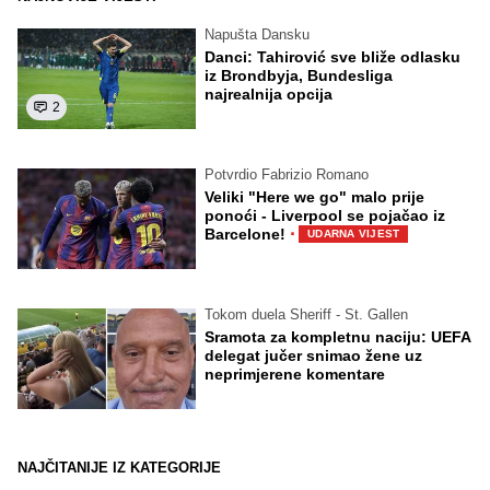
Napušta Dansku
Danci: Tahirović sve bliže odlasku
iz Brondbyja, Bundesliga
najrealnija opcija
2
Potvrdio Fabrizio Romano
Veliki "Here we go" malo prije
ponoći - Liverpool se pojačao iz
·
Barcelone!
UDARNA VIJEST
Tokom duela Sheriff - St. Gallen
Sramota za kompletnu naciju: UEFA
delegat jučer snimao žene uz
neprimjerene komentare
NAJČITANIJE IZ KATEGORIJE