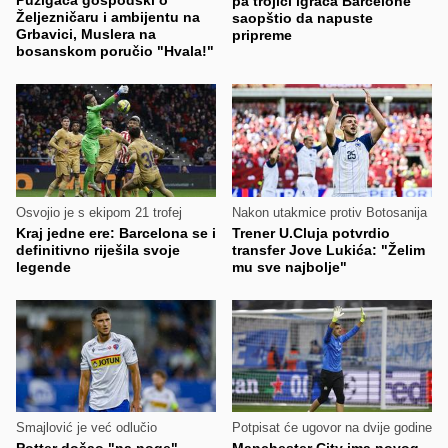
pa trojici igrača Barcelone
Željezničaru i ambijentu na
saopštio da napuste
Grbavici, Muslera na
pripreme
bosanskom poručio "Hvala!"
Osvojio je s ekipom 21 trofej
Nakon utakmice protiv Botosanija
Kraj jedne ere: Barcelona se i
Trener U.Cluja potvrdio
definitivno riješila svoje
transfer Jove Lukića: "Želim
legende
mu sve najbolje"
Smajlović je već odlučio
Potpisat će ugovor na dvije godine