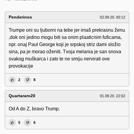
Penderinos
02.09.20. 00:12
Trumpe oni su ljuborni na tebe jer imaš prekrasnu ženu
,dok oni jedino mogu biti sa onim plaaticnim fuficama,
npr. onaj Paul George koji je srpskoj striz dami složio
sina, pa je morao oženiti. Tvoja melania je san snova
svakog muškarca i zato te ne smiju nervirati ove
provokacije
2
8
Quartararo20
01.09.20. 22:02
Od A do Z, bravo Trump.
5
6