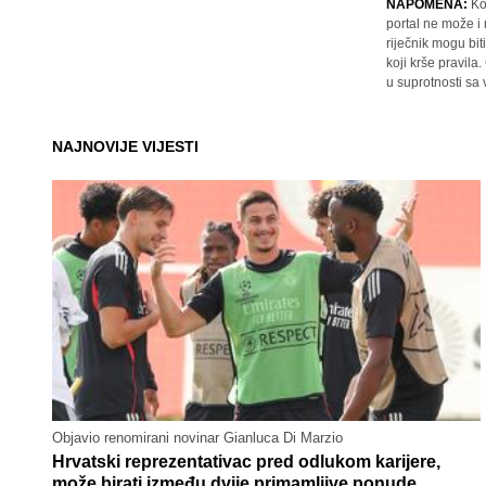
NAPOMENA:
Ko
portal ne može i
riječnik mogu bit
koji krše pravil
u suprotnosti sa
NAJNOVIJE VIJESTI
Objavio renomirani novinar Gianluca Di Marzio
Hrvatski reprezentativac pred odlukom karijere,
može birati između dvije primamljive ponude