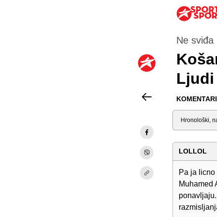
Ne sviđa 
Koša
Ljudi
KOMENTARI 
Sortiraj
LOLLOL
Pa ja licno
Muhamed Ali
ponavljaju.
razmisljanj