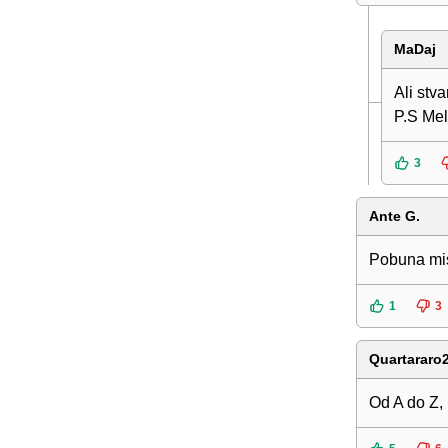
MaDaj
Ali stv
P.S Mel
3
Ante G.
Pobuna mis
1
3
Quartararo
Od A do Z,