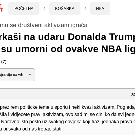
POČETNA
KOŠARKA
NBA
mu se društveni aktivizam igrača
rkaši na udaru Donalda Trum
 su umorni od ovakve NBA li
(7)
02
 prezirem politicke teme u sportu i neki kvazi aktivizam. Pogleda
a i vidjecete pravi aktivizam, ovo sad mi se cini ko da svi jedno
 Naravno, sto posto uz svakog covjeka koji trazi jednaka prava 
a bi svako od nas trebao stati.