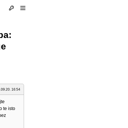
Otvori profil
Otvori meni
pa:
ge
.09.20. 16:54
jte
 te isto
bez