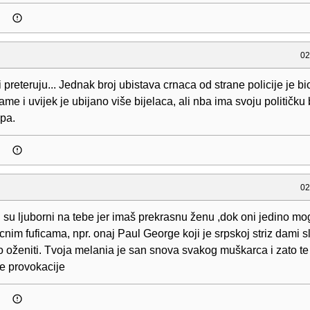
02
i preteruju... Jednak broj ubistava crnaca od strane policije je bio
me i uvijek je ubijano više bijelaca, ali nba ima svoju političku
mpa.
02
su ljuborni na tebe jer imaš prekrasnu ženu ,dok oni jedino mog
cnim fuficama, npr. onaj Paul George koji je srpskoj striz dami s
o oženiti. Tvoja melania je san snova svakog muškarca i zato te
ve provokacije