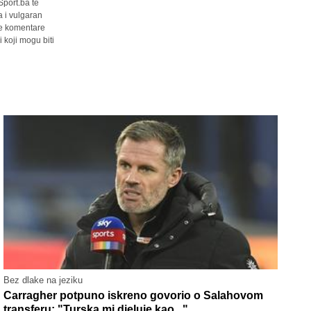
Sport.ba te
a i vulgaran
sve komentare
 koji mogu biti
Bez dlake na jeziku
Carragher potpuno iskreno govorio o Salahovom
transferu: "Turska mi djeluje kao..."