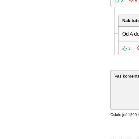
5
6
Nakitut
Od A do
3
Komentar
Ostalo još
1500
k