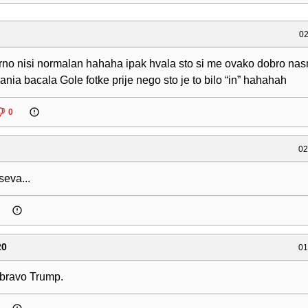
02
arno nisi normalan hahaha ipak hvala sto si me ovako dobro nasm
ania bacala Gole fotke prije nego sto je to bilo “in” hahahah
0
02
eva...
20
01
 bravo Trump.