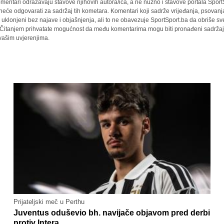
mentari odražavaju stavove njihovih autora/ica, a ne nužno i stavove portala Sport
 neće odgovarati za sadržaj tih kometara. Komentari koji sadrže vrijeđanja, psovanj
i uklonjeni bez najave i objašnjenja, ali to ne obavezuje SportSport.ba da obriše 
a. Čitanjem prihvatate mogućnost da među komentarima mogu biti pronađeni sadržaji
 vašim uvjerenjima.
Prijateljski meč u Perthu
Juventus oduševio bh. navijače objavom pred derbi
protiv Intera