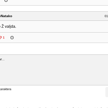
eNatako
01
 Ž valjda.
1
araktera