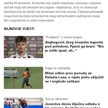
sadržaj tih kometara. Komentari koji sadrže vrijeđanja, psovanja i vulgaran
riječnik mogu biti uklonjeni bez najave i objašnjenja, ali to ne obavezuje
SportSport.ba da obriše sve komentare koji krše pravila. Čitanjem prihvatate
mogućnost da među komentarima mogu biti pronađeni sadržaji koji mogu
biti u suprotnosti sa vašim uvjerenjima.
NAJNOVIJE VIJESTI
"Problemi" s novim brojem
Alajbegović zbog hrvatske legende
pod pritiskom, Pjanić ga brani: "Bio
je veliki igrač, ali..."
Saga se nastavlja
Milan odbio prvu ponudu za
Rafaela Leaa, u cijelu priču uključili
se i engleski velikani
Sve je otkriveno
Juventus donio ključnu odluku o
bh. talentu: Spalletti ima poseban