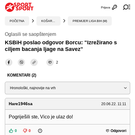
Prijava
Otvori profi
Ot
POČETNA
KOŠARKA
PREMIJER LIGA BIH (M)
Oglasili se saopštenjem
KSBiH poslao odgovor Borcu: "Izrežirano s
ciljem bacanja ljage na Savez"
2
KOMENTARI (2)
Sortiraj
Hare1946sa
20.06.22. 11:11
Pogriješili ste, Vico je ulaz do!
0
0
Odgovori