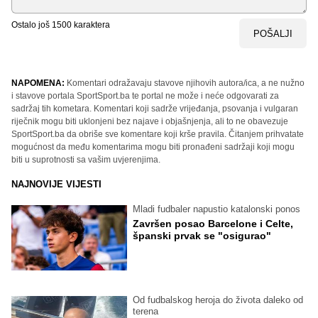
Ostalo još
1500
karaktera
POŠALJI
NAPOMENA:
Komentari odražavaju stavove njihovih autora/ica, a ne nužno
i stavove portala SportSport.ba te portal ne može i neće odgovarati za
sadržaj tih kometara. Komentari koji sadrže vrijeđanja, psovanja i vulgaran
riječnik mogu biti uklonjeni bez najave i objašnjenja, ali to ne obavezuje
SportSport.ba da obriše sve komentare koji krše pravila. Čitanjem prihvatate
mogućnost da među komentarima mogu biti pronađeni sadržaji koji mogu
biti u suprotnosti sa vašim uvjerenjima.
NAJNOVIJE VIJESTI
Mladi fudbaler napustio katalonski ponos
Završen posao Barcelone i Celte,
španski prvak se "osigurao"
Od fudbalskog heroja do života daleko od
terena