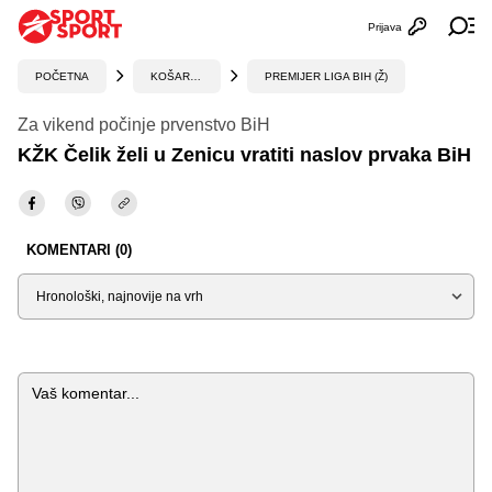
Prijava
Otvori profi
Ot
POČETNA
KOŠARKA
PREMIJER LIGA BIH (Ž)
Za vikend počinje prvenstvo BiH
KŽK Čelik želi u Zenicu vratiti naslov prvaka BiH
KOMENTARI (0)
Sortiraj
Komentar