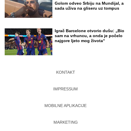
Golom odveo Srbiju na Mundijal, a
sada uživa na gliseru uz tompus
Igrač Barcelone otvorio dušu: „Bio
sam na vrhuncu, a onda je počelo
najgore ljeto mog života“
KONTAKT
IMPRESSUM
MOBILNE APLIKACIJE
MARKETING