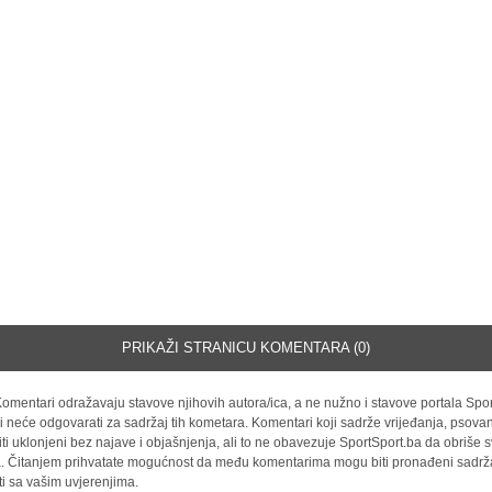
PRIKAŽI STRANICU KOMENTARA (0)
omentari odražavaju stavove njihovih autora/ica, a ne nužno i stavove portala Spor
i neće odgovarati za sadržaj tih kometara. Komentari koji sadrže vrijeđanja, psovan
iti uklonjeni bez najave i objašnjenja, ali to ne obavezuje SportSport.ba da obriše
la. Čitanjem prihvatate mogućnost da među komentarima mogu biti pronađeni sadrža
ti sa vašim uvjerenjima.