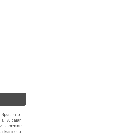
tSport.ba te
ja i vulgaran
 sve komentare
ji koji mogu