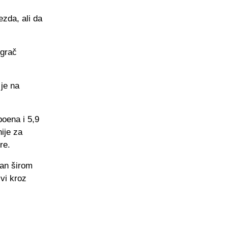
ezda, ali da
igrač
je na
poena i 5,9
ije za
re.
van širom
ivi kroz