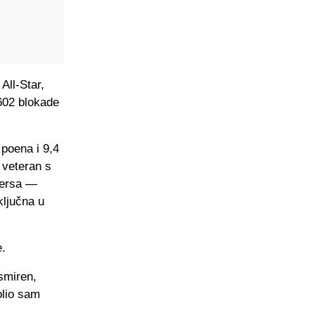
All-Star,
1602 blokade
 poena i 9,4
i veteran s
akersa —
ključna u
e.
smiren,
olio sam