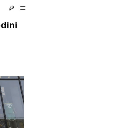
Otvori profil
Otvori meni
dini