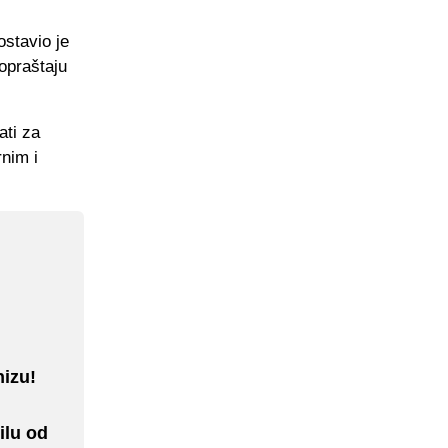
ostavio je
opraštaju
ati za
nim i
izu!
ilu od