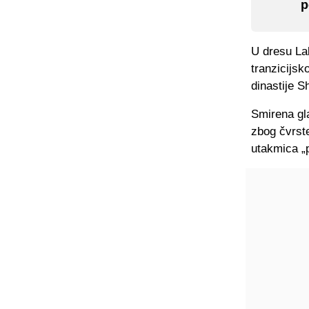
p
U dresu La
tranzicijs
dinastije S
Smirena gla
zbog čvrste
utakmica „