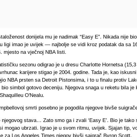
taloženost donijela mu je nadimak “Easy E”. Nikada nije bio 
 u ligi imao je uvijek — najbolje se vidi kroz podatak da sa 
 mjesto na vječnoj NBA listi.
atističku sezonu odigrao je u dresu Charlotte Hornetsa (15,3
 vrhunac karijere stigao je 2004. godine. Tada je, kao iskusn
jio NBA prsten sa Detroit Pistonsima, i to u finalu protiv L
je bio simbol gotovo deceniju. Njegova snaga u reketu bila je 
Shaquilleu O'Nealu.
mpbellovoj smrti posebno je pogodila njegove bivše suigrač
 njegovog stava… Zato smo ga i zvali ‘Easy E’. Bio je tako 
si mogao ubrzati. Igrao je u svom ritmu, uvijek. Sjajan tip, v
je za Los Angeles Times njegov bivši saigrač Byron Scott.