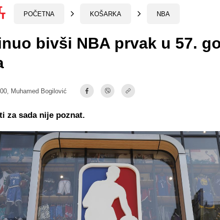
POČETNA
KOŠARKA
NBA
nuo bivši NBA prvak u 57. go
a
:00,
Muhamed Bogilović
i za sada nije poznat.