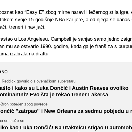
.
oznat kao “Easy E” zbog mirne naravi i ležernog stila igre, 
 tokom svoje 15-godišnje NBA karijere, a od njega se danas 
ači, treneri i navijači.
rastao u Los Angelesu, Campbell je sanjao samo jedno zaigr
n mu se ostvario 1990. godine, kada ga je franšiza s purpur
ama izabrala na draftu.
ANO
J Reddick govorio o slovenačkom superstaru
ašto i kako su Luka Dončić i Austin Reaves ovoliko
ominantni? Evo šta je rekao trener Lakersa
eBron poteđen zbog povrede
ončić "zatrpao" i New Orleans za sedmu pobjedu u n
ma se može se
iko kao Luka Dončić! Na utakmicu stigao u automob