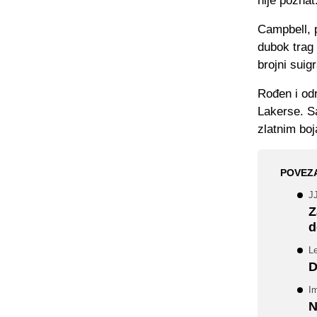
nije poznat
Campbell, p
dubok trag
brojni suigr
Rođen i od
Lakerse. Sa
zlatnim boj
POVEZ
J
Z
d
L
D
I
N