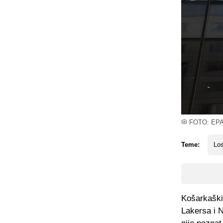
FOTO: EP
Teme:
Los
Košarkaški 
Lakersa i N