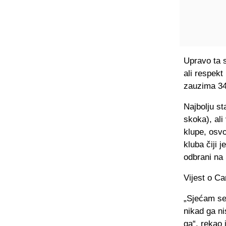
Upravo ta s
ali respekt
zauzima 34.
Najbolju st
skoka), ali
klupe, osvo
kluba čiji 
odbrani na 
Vijest o Ca
„Sjećam se
nikad ga ni
ga“, rekao 