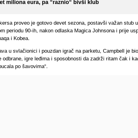
et miliona eura, pa "raznio" bivši klub
kersa proveo je gotovo devet sezona, postavši važan stub u
kom periodu 90-ih, nakon odlaska Magica Johnsona i prije us
haqa i Kobea.
va u svlačionici i pouzdan igrač na parketu, Campbell je bio
 odbrane, igre leđima i sposobnosti da zadrži ritam čak i ka
pucala po šavovima“.