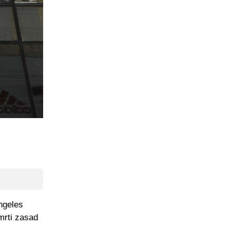
Angeles
mrti zasad