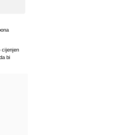
pona
 cijenjen
da bi