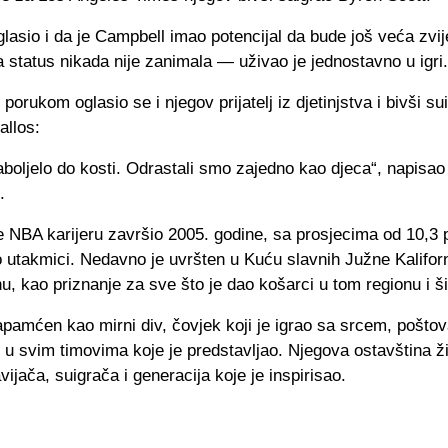
glasio i da je Campbell imao potencijal da bude još veća zvij
 status nikada nije zanimala — uživao je jednostavno u igri.
orukom oglasio se i njegov prijatelj iz djetinjstva i bivši su
allos:
oljelo do kosti. Odrastali smo zajedno kao djeca“, napisao 
.
 NBA karijeru završio 2005. godine, sa prosjecima od 10,3 
 utakmici. Nedavno je uvršten u Kuću slavnih Južne Kaliforn
u, kao priznanje za sve što je dao košarci u tom regionu i ši
apamćen kao mirni div, čovjek koji je igrao sa srcem, pošto
en u svim timovima koje je predstavljao. Njegova ostavština ž
vijača, suigrača i generacija koje je inspirisao.