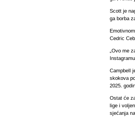
Scott je na
ga borba za
Emotivnom p
Cedric Ceb
„Ovo me zab
Instagramu
Campbell je
skokova po
2025. godin
Ostat će z
lige i volj
sjećanja na