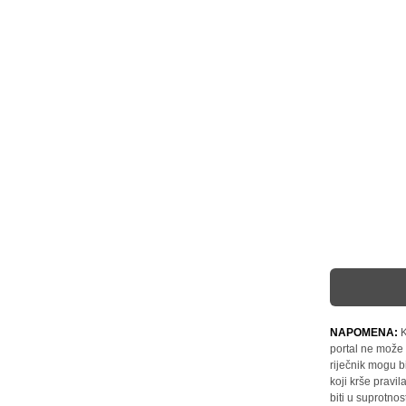
NAPOMENA:
K
portal ne može 
riječnik mogu b
koji krše pravi
biti u suprotnos