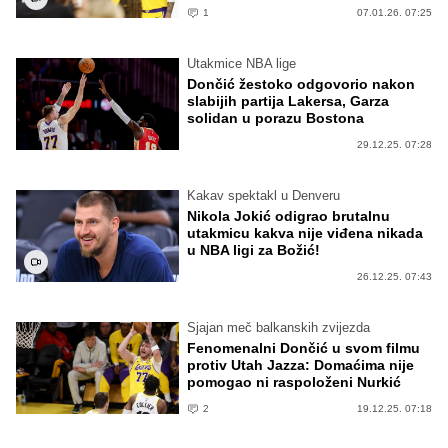
1
07.01.26. 07:25
Utakmice NBA lige
Dončić žestoko odgovorio nakon
slabijih partija Lakersa, Garza
solidan u porazu Bostona
29.12.25. 07:28
Kakav spektakl u Denveru
Nikola Jokić odigrao brutalnu
utakmicu kakva nije viđena nikada
u NBA ligi za Božić!
26.12.25. 07:43
Sjajan meč balkanskih zvijezda
Fenomenalni Dončić u svom filmu
protiv Utah Jazza: Domaćima nije
pomogao ni raspoloženi Nurkić
2
19.12.25. 07:18