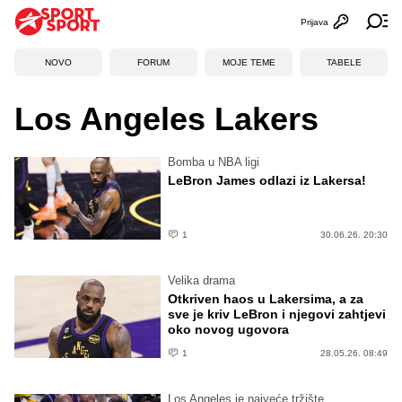
Prijava
Otvori profi
Ot
NOVO
FORUM
MOJE TEME
TABELE
Los Angeles Lakers
Bomba u NBA ligi
LeBron James odlazi iz Lakersa!
1
30.06.26. 20:30
Velika drama
Otkriven haos u Lakersima, a za
sve je kriv LeBron i njegovi zahtjevi
oko novog ugovora
1
28.05.26. 08:49
Los Angeles je najveće tržište