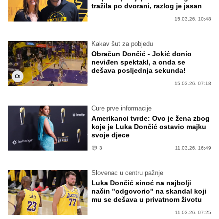
tražila po dvorani, razlog je jasan
15.03.26. 10:48
Kakav šut za pobjedu
Obračun Dončić - Jokić donio
neviđen spektakl, a onda se
dešava posljednja sekunda!
15.03.26. 07:18
Cure prve informacije
Amerikanci tvrde: Ovo je žena zbog
koje je Luka Dončić ostavio majku
svoje djece
3
11.03.26. 16:49
Slovenac u centru pažnje
Luka Dončić sinoć na najbolji
način "odgovorio" na skandal koji
mu se dešava u privatnom životu
11.03.26. 07:25