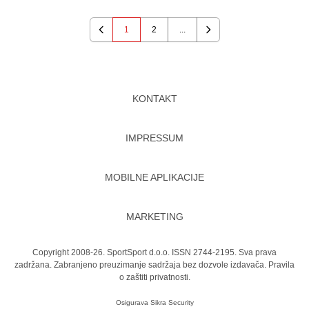
1
2
...
Previous
Next
KONTAKT
IMPRESSUM
MOBILNE APLIKACIJE
MARKETING
Copyright 2008-26. SportSport d.o.o. ISSN 2744-2195. Sva prava
zadržana. Zabranjeno preuzimanje sadržaja bez dozvole izdavača.
Pravila
o zaštiti privatnosti.
Osigurava
Sikra Security