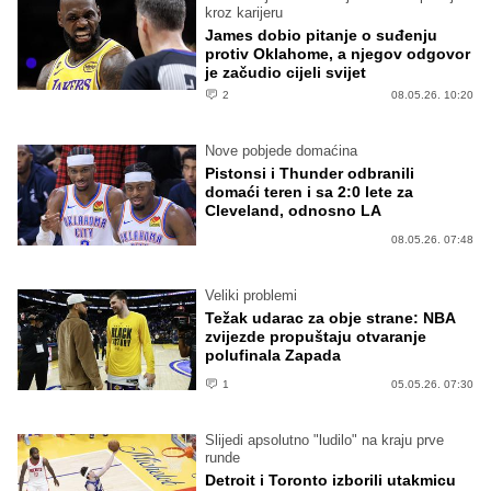
kroz karijeru
James dobio pitanje o suđenju
protiv Oklahome, a njegov odgovor
je začudio cijeli svijet
2
08.05.26. 10:20
Nove pobjede domaćina
Pistonsi i Thunder odbranili
domaći teren i sa 2:0 lete za
Cleveland, odnosno LA
08.05.26. 07:48
Veliki problemi
Težak udarac za obje strane: NBA
zvijezde propuštaju otvaranje
polufinala Zapada
1
05.05.26. 07:30
Slijedi apsolutno "ludilo" na kraju prve
runde
Detroit i Toronto izborili utakmicu