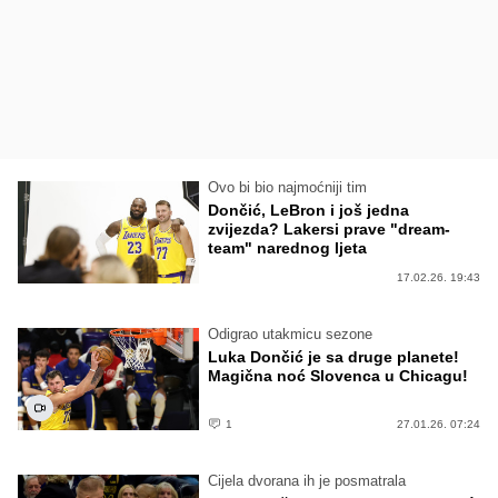
Ovo bi bio najmoćniji tim
Dončić, LeBron i još jedna
zvijezda? Lakersi prave "dream-
team" narednog ljeta
17.02.26. 19:43
Odigrao utakmicu sezone
Luka Dončić je sa druge planete!
Magična noć Slovenca u Chicagu!
1
27.01.26. 07:24
Cijela dvorana ih je posmatrala