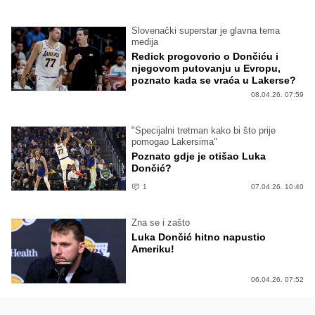
Slovenački superstar je glavna tema
medija
Redick progovorio o Dončiću i
njegovom putovanju u Evropu,
poznato kada se vraća u Lakerse?
08.04.26. 07:59
"Specijalni tretman kako bi što prije
pomogao Lakersima"
Poznato gdje je otišao Luka
Dončić?
1
07.04.26. 10:40
Zna se i zašto
Luka Dončić hitno napustio
Ameriku!
06.04.26. 07:52