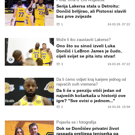
Serija Lakersa stala u Detroitu:
Dončić briljirao, ali Pistonsi slavili
bez prve zvijezde
1
24.03.26. 07:22
Može li iko zaustaviti Lakerse?
Ono što su sinoć izveli Luka
Dončić i LeBron James je čudo,
cijeli svijet se pita istu stvar!
3
19.03.26. 07:22
Da li ćemo vidjeti kraj karijere jednog od
najvećih svih vremena?
Da li će u penziju otići jedan od
najvećih košarkaša u historiji ove
igre? "Sve ovisi o jednom..."
2
16.03.26. 15:58
Pojavila se i fotografija
Dok se Dončićev privatni život
raspada prelijepa teniserka ga