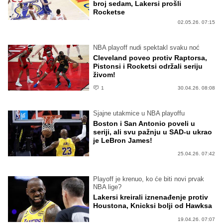
broj sedam, Lakersi prošli
Rocketse
02.05.26. 07:15
NBA playoff nudi spektakl svaku noć
Cleveland poveo protiv Raptorsa,
Pistonsi i Rocketsi održali seriju
živom!
1
30.04.26. 08:08
Sjajne utakmice u NBA playoffu
Boston i San Antonio poveli u
seriji, ali svu pažnju u SAD-u ukrao
je LeBron James!
25.04.26. 07:42
Playoff je krenuo, ko će biti novi prvak
NBA lige?
Lakersi kreirali iznenađenje protiv
Houstona, Knicksi bolji od Hawksa
19.04.26. 07:07