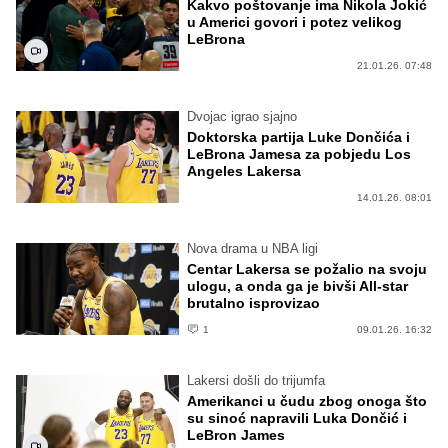
Kakvo poštovanje ima Nikola Jokić
u Americi govori i potez velikog
LeBrona
21.01.26. 07:48
Dvojac igrao sjajno
Doktorska partija Luke Dončića i
LeBrona Jamesa za pobjedu Los
Angeles Lakersa
14.01.26. 08:01
Nova drama u NBA ligi
Centar Lakersa se požalio na svoju
ulogu, a onda ga je bivši All-star
brutalno isprovizao
1
09.01.26. 16:32
Lakersi došli do trijumfa
Amerikanci u čudu zbog onoga što
su sinoć napravili Luka Dončić i
LeBron James