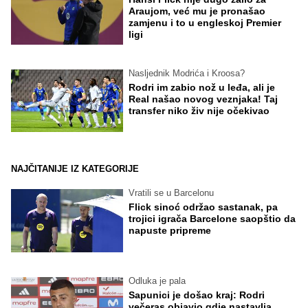
Araujom, već mu je pronašao
zamjenu i to u engleskoj Premier
ligi
Nasljednik Modrića i Kroosa?
Rodri im zabio nož u leđa, ali je
Real našao novog veznjaka! Taj
transfer niko živ nije očekivao
NAJČITANIJE IZ KATEGORIJE
Vratili se u Barcelonu
Flick sinoć održao sastanak, pa
trojici igrača Barcelone saopštio da
napuste pripreme
Odluka je pala
Sapunici je došao kraj: Rodri
večeras objavio gdje nastavlja