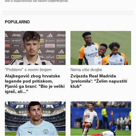
biti u suprotnosti sa vašim uvjerenjima.
POPULARNO
"Problemi" s novim brojem
Nema više dvojbe
Alajbegović zbog hrvatske
Zvijezda Real Madrida
legende pod pritiskom,
'prelomila': "Želim napustiti
Pjanić ga brani: "Bio je veliki
klub"
igrač, ali..."