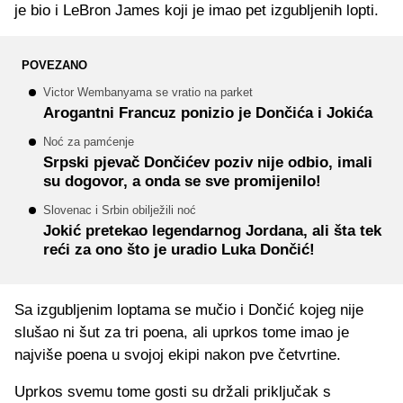
je bio i LeBron James koji je imao pet izgubljenih lopti.
POVEZANO
Victor Wembanyama se vratio na parket
Arogantni Francuz ponizio je Dončića i Jokića
Noć za pamćenje
Srpski pjevač Dončićev poziv nije odbio, imali
su dogovor, a onda se sve promijenilo!
Slovenac i Srbin obilježili noć
Jokić pretekao legendarnog Jordana, ali šta tek
reći za ono što je uradio Luka Dončić!
Sa izgubljenim loptama se mučio i Dončić kojeg nije
slušao ni šut za tri poena, ali uprkos tome imao je
najviše poena u svojoj ekipi nakon pve četvrtine.
Uprkos svemu tome gosti su držali priključak s