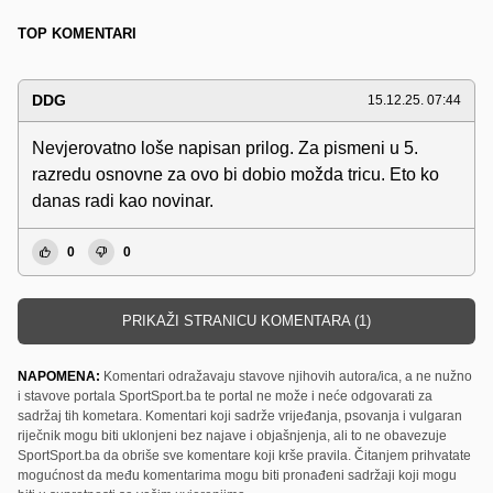
TOP KOMENTARI
DDG
15.12.25. 07:44
Nevjerovatno loše napisan prilog. Za pismeni u 5.
razredu osnovne za ovo bi dobio možda tricu. Eto ko
danas radi kao novinar.
0
0
PRIKAŽI STRANICU KOMENTARA (1)
NAPOMENA:
Komentari odražavaju stavove njihovih autora/ica, a ne nužno
i stavove portala SportSport.ba te portal ne može i neće odgovarati za
sadržaj tih kometara. Komentari koji sadrže vrijeđanja, psovanja i vulgaran
riječnik mogu biti uklonjeni bez najave i objašnjenja, ali to ne obavezuje
SportSport.ba da obriše sve komentare koji krše pravila. Čitanjem prihvatate
mogućnost da među komentarima mogu biti pronađeni sadržaji koji mogu