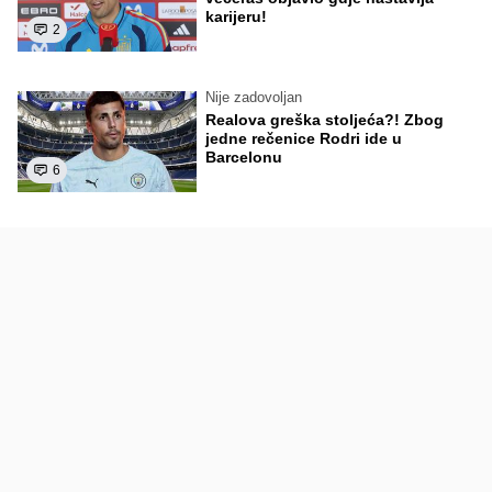
karijeru!
2
Nije zadovoljan
Realova greška stoljeća?! Zbog
jedne rečenice Rodri ide u
Barcelonu
6