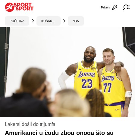
Prijava
Otvori profi
Ot
POČETNA
KOŠARKA
NBA
Lakersi došli do trijumfa
Amerikanci u čudu zbog onoga što su