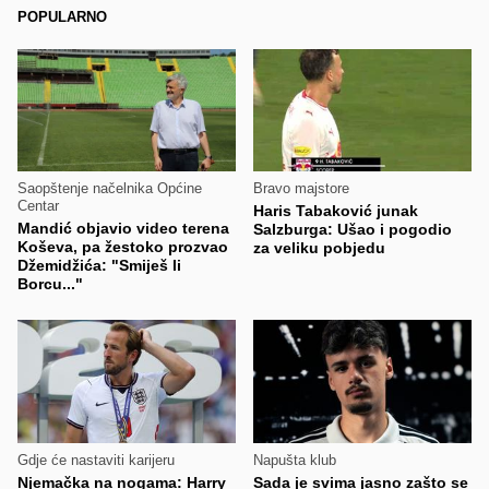
POPULARNO
Saopštenje načelnika Općine
Bravo majstore
Centar
Haris Tabaković junak
Mandić objavio video terena
Salzburga: Ušao i pogodio
Koševa, pa žestoko prozvao
za veliku pobjedu
Džemidžića: "Smiješ li
Borcu..."
Gdje će nastaviti karijeru
Napušta klub
Njemačka na nogama: Harry
Sada je svima jasno zašto se