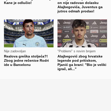
Kane je odlučio!
on nije radovao dolasku
Alajbegovića, Juventus ga
jutros odmah prodao!
Nije zadovoljan
"Problemi" s novim brojem
Realova greška stoljeća?!
Alajbegović zbog hrvatske
Zbog jedne rečenice Rodri
legende pod pritiskom,
ide u Barcelonu
Pjanić ga brani: "Bio je veliki
igrač, ali..."