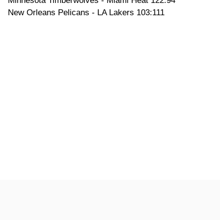
Minnesota Timberwolves - Miami Heat 122:94
New Orleans Pelicans - LA Lakers 103:111