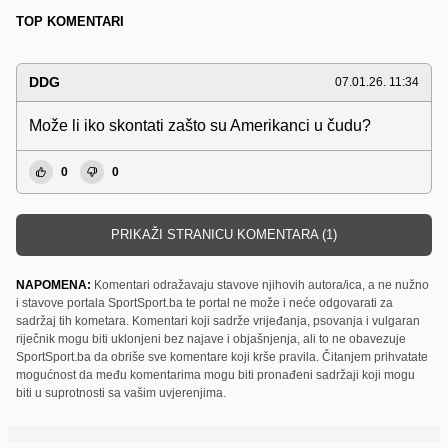
TOP KOMENTARI
DDG
07.01.26. 11:34
Može li iko skontati zašto su Amerikanci u čudu?
0
0
PRIKAŽI STRANICU KOMENTARA (1)
NAPOMENA:
Komentari odražavaju stavove njihovih autora/ica, a ne nužno
i stavove portala SportSport.ba te portal ne može i neće odgovarati za
sadržaj tih kometara. Komentari koji sadrže vrijeđanja, psovanja i vulgaran
riječnik mogu biti uklonjeni bez najave i objašnjenja, ali to ne obavezuje
SportSport.ba da obriše sve komentare koji krše pravila. Čitanjem prihvatate
mogućnost da među komentarima mogu biti pronađeni sadržaji koji mogu
biti u suprotnosti sa vašim uvjerenjima.