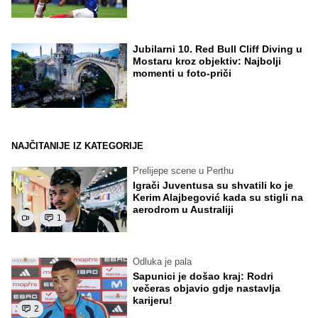
Jubilarni 10. Red Bull Cliff Diving u
Mostaru kroz objektiv: Najbolji
momenti u foto-priči
NAJČITANIJE IZ KATEGORIJE
Prelijepe scene u Perthu
Igrači Juventusa su shvatili ko je
Kerim Alajbegović kada su stigli na
aerodrom u Australiji
1
Odluka je pala
Sapunici je došao kraj: Rodri
večeras objavio gdje nastavlja
karijeru!
2