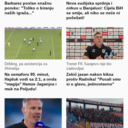
Barbarez poslao snažnu
Nova sudijska sprdnja i
poruku: "Toliko o biranju
cirkus u Banjaluci: Cijela BiH
naših igrača..."
se smije, ali niko se neće ni
počešati!
Dribling, pa asistencija za
Trener FK Sarajevo nije bio
Ahmetija
zadovoljan
Na semaforu 95. minut,
Zekić jasan nakon kiksa
Hajduk vodi sa 2:1, a onda
protiv Radnika! "Pucali smo
"magija" Hamze Jaganjca i
si u glavu, jednostavno"
muk na Poljudu!