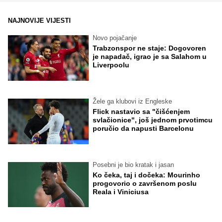
NAJNOVIJE VIJESTI
Novo pojačanje
Trabzonspor ne staje: Dogovoren
je napadač, igrao je sa Salahom u
Liverpoolu
Žele ga klubovi iz Engleske
Flick nastavio sa "čišćenjem
svlačionice", još jednom prvotimcu
poručio da napusti Barcelonu
Posebni je bio kratak i jasan
Ko čeka, taj i dočeka: Mourinho
progovorio o završenom poslu
Reala i Viniciusa