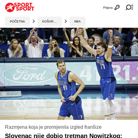
Prijava
Otvori profi
Ot
POČETNA
KOŠARKA
NBA
Razmjena koja je promijenila izgled franšize
Slovenac nije dobio tretman Nowitzkog: