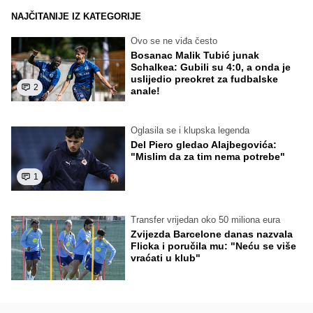
NAJČITANIJE IZ KATEGORIJE
Ovo se ne viđa često
Bosanac Malik Tubić junak
Schalkea: Gubili su 4:0, a onda je
uslijedio preokret za fudbalske
2
anale!
Oglasila se i klupska legenda
Del Piero gledao Alajbegovića:
"Mislim da za tim nema potrebe"
1
Transfer vrijedan oko 50 miliona eura
Zvijezda Barcelone danas nazvala
Flicka i poručila mu: "Neću se više
vraćati u klub"