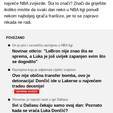
najveće NBA zvijezde. Šta to znači? Znači da griješite
ikoliko mislite da svaki dan neko u NBA ligi ponudi
nekom najboljeg igrača franšize, jer to se zapravo
nikada ne radi.
POVEZANO
On je prvi i ozvaničio razmjenu u NBA ligi
Novinar otkrio: "LeBron nije znao šta se
sprema, a Luka je još uvijek zapanjen svim što
se dogodilo"
Razmjena koja je odjeknula cijelim svijetom
Ovo nije obična transfer bomba, ovo je
detonacija! Dončić ide u Lakerse u najvećem
tradeu decenije!
·
UDARNA VIJEST
Slovenac je najveći aset u igri Dallasa
Svi u Dallasu čekaju samo ovaj dan: Poznato
kada se vraća Luka Dončić?