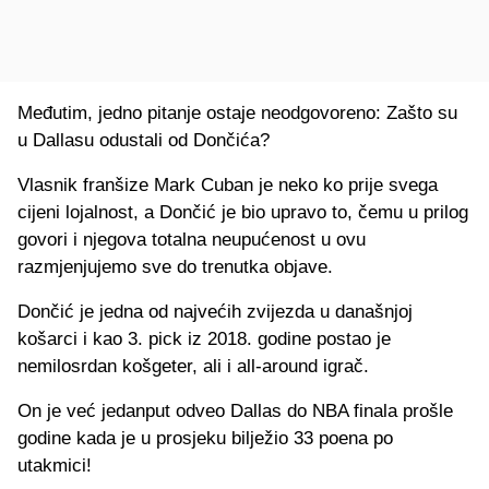
Međutim, jedno pitanje ostaje neodgovoreno: Zašto su
u Dallasu odustali od Dončića?
Vlasnik franšize Mark Cuban je neko ko prije svega
cijeni lojalnost, a Dončić je bio upravo to, čemu u prilog
govori i njegova totalna neupućenost u ovu
razmjenjujemo sve do trenutka objave.
Dončić je jedna od najvećih zvijezda u današnjoj
košarci i kao 3. pick iz 2018. godine postao je
nemilosrdan košgeter, ali i all-around igrač.
On je već jedanput odveo Dallas do NBA finala prošle
godine kada je u prosjeku bilježio 33 poena po
utakmici!