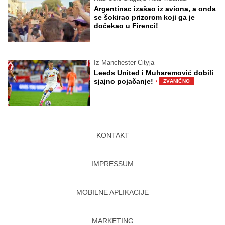
Argentinac izašao iz aviona, a onda
se šokirao prizorom koji ga je
dočekao u Firenci!
Iz Manchester Cityja
Leeds United i Muharemović dobili
·
sjajno pojačanje!
ZVANIČNO
KONTAKT
IMPRESSUM
MOBILNE APLIKACIJE
MARKETING