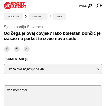
Prijava
Otvori profi
Ot
POČETNA
KOŠARKA
NBA
Sjajna partija Slovenca
Od čega je ovaj čovjek? Iako bolestan Dončić je
izašao na parket te izveo novo čudo
KOMENTARI (0)
Sortiraj
Komentar