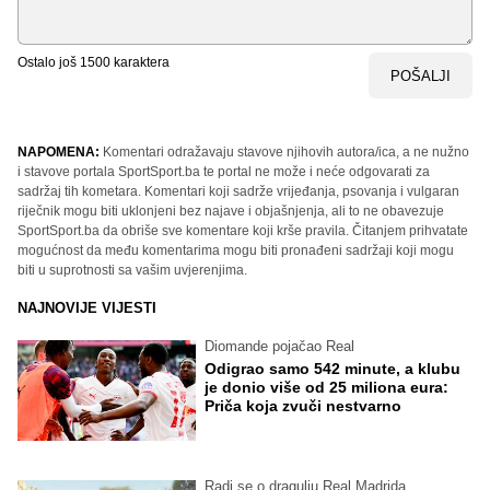
Ostalo još
1500
karaktera
POŠALJI
NAPOMENA:
Komentari odražavaju stavove njihovih autora/ica, a ne nužno
i stavove portala SportSport.ba te portal ne može i neće odgovarati za
sadržaj tih kometara. Komentari koji sadrže vrijeđanja, psovanja i vulgaran
riječnik mogu biti uklonjeni bez najave i objašnjenja, ali to ne obavezuje
SportSport.ba da obriše sve komentare koji krše pravila. Čitanjem prihvatate
mogućnost da među komentarima mogu biti pronađeni sadržaji koji mogu
biti u suprotnosti sa vašim uvjerenjima.
NAJNOVIJE VIJESTI
Diomande pojačao Real
Odigrao samo 542 minute, a klubu
je donio više od 25 miliona eura:
Priča koja zvuči nestvarno
Radi se.o dragulju Real Madrida