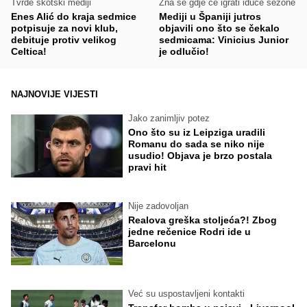
Tvrde škotski mediji
Zna se gdje će igrati iduće sezone
Enes Alić do kraja sedmice
Mediji u Španiji jutros
potpisuje za novi klub,
objavili ono što se čekalo
debituje protiv velikog
sedmicama: Vinicius Junior
Celtica!
je odlučio!
NAJNOVIJE VIJESTI
Jako zanimljiv potez
Ono što su iz Leipziga uradili
Romanu do sada se niko nije
usudio! Objava je brzo postala
pravi hit
Nije zadovoljan
Realova greška stoljeća?! Zbog
jedne rečenice Rodri ide u
Barcelonu
Već su uspostavljeni kontakti