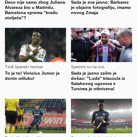
Deco nije samo zbog Juliana
Sada je sve jasno: Barbarez
Alvareza bio u Madridu,
je objavio fotografiju, imamo
Barcelona sprema "krađu
novog Zmaja
stoljeća"?
Tvrdi španski novinar
Spremni su na sve
To je to! Vinicius Junior je
Sada je jasno zašto je
donio odluku!
došao: "Luda" klauzula iz
Salahovog ugovora s
Turcima je otkrivena!