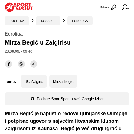
Prijava
Otvori profi
Ot
POČETNA
KOŠARKA
EUROLIGA
Euroliga
Mirza Begić u Zalgirisu
23.08.09. - 09:40,
Teme:
BC Zalgiris
Mirza Begić
Dodajte SportSport u vaš Google izbor
Mirza Begić je napustio redove ljubljanske Olimpije
i potpisao ugovor s najvećim litvanskim klubom
Zalgirisom iz Kaunasa. Begić je već drugi igrač u