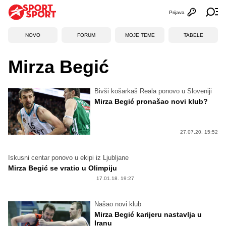
Prijava
Otvori profi
Ot
NOVO
FORUM
MOJE TEME
TABELE
Mirza Begić
Bivši košarkaš Reala ponovo u Sloveniji
Mirza Begić pronašao novi klub?
27.07.20. 15:52
Iskusni centar ponovo u ekipi iz Ljubljane
Mirza Begić se vratio u Olimpiju
17.01.18. 19:27
Našao novi klub
Mirza Begić karijeru nastavlja u
Iranu