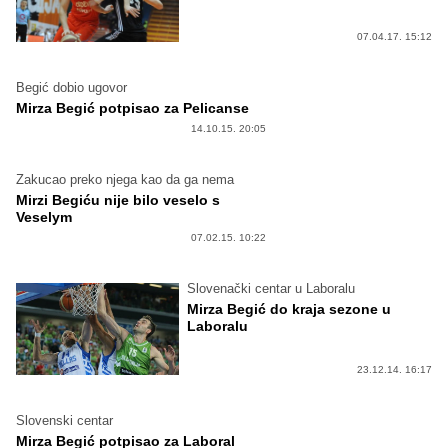
07.04.17. 15:12
Begić dobio ugovor
Mirza Begić potpisao za Pelicanse
14.10.15. 20:05
Zakucao preko njega kao da ga nema
Mirzi Begiću nije bilo veselo s
Veselym
07.02.15. 10:22
Slovenački centar u Laboralu
Mirza Begić do kraja sezone u
Laboralu
23.12.14. 16:17
Slovenski centar
Mirza Begić potpisao za Laboral