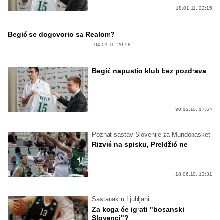
18.01.11. 22:15
Begić se dogovorio sa Realom?
04.01.11. 20:58
Begić napustio klub bez pozdrava
30.12.10. 17:54
Poznat sastav Slovenije za Mundobasket
Rizvić na spisku, Preldžić ne
18.06.10. 13:31
Sastanak u Ljubljani
Za koga će igrati "bosanski
Slovenci"?