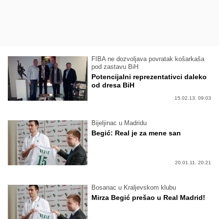
FIBA ne dozvoljava povratak košarkaša
pod zastavu BiH
Potencijalni reprezentativci daleko
od dresa BiH
15.02.13. 09:03
Bijeljinac u Madridu
Begić: Real je za mene san
20.01.11. 20:21
Bosanac u Kraljevskom klubu
Mirza Begić prešao u Real Madrid!