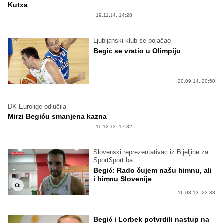
Kutxa
19.11.14. 14:28
Ljubljanski klub se pojačao
Begić se vratio u Olimpiju
20.09.14. 20:50
DK Eurolige odlučila
Mirzi Begiću smanjena kazna
11.12.13. 17:32
Slovenski reprezentativac iz Bijeljine za
SportSport.ba
Begić: Rado čujem našu himnu, ali
i himnu Slovenije
16.08.13. 23:38
Begić i Lorbek potvrdili nastup na