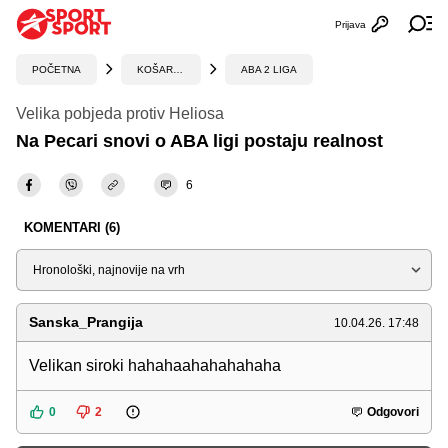
Prijava
Otvori profi
Ot
POČETNA
KOŠARKA
ABA 2 LIGA
Velika pobjeda protiv Heliosa
Na Pecari snovi o ABA ligi postaju realnost
6
KOMENTARI (6)
Sortiraj
Sanska_Prangija
10.04.26. 17:48
Velikan siroki hahahaahahahahaha
0
2
Odgovori