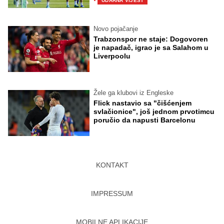
·
UDARNA VIJEST
Novo pojačanje
Trabzonspor ne staje: Dogovoren
je napadač, igrao je sa Salahom u
Liverpoolu
Žele ga klubovi iz Engleske
Flick nastavio sa "čišćenjem
svlačionice", još jednom prvotimcu
poručio da napusti Barcelonu
KONTAKT
IMPRESSUM
MOBILNE APLIKACIJE