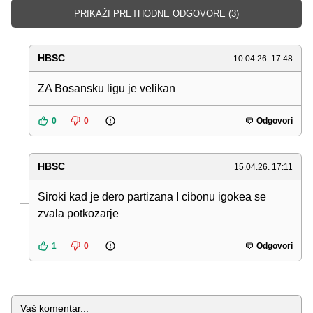
PRIKAŽI PRETHODNE ODGOVORE (3)
HBSC
10.04.26. 17:48
ZA Bosansku ligu je velikan
0
0
Odgovori
HBSC
15.04.26. 17:11
Siroki kad je dero partizana I cibonu igokea se
zvala potkozarje
1
0
Odgovori
Komentar