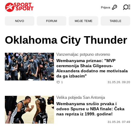
Prijava
Otvori profi
Ot
NOVO
FORUM
MOJE TEME
TABELE
Oklahoma City Thunder
Vanzemaljac potpuno otvoreno
Wembanyama priznao: "MVP
ceremonija Shaia Gilgeous-
Alexandera dodatno me motivisala
da ga izbacim"
1
31.05.26. 09:20
Velika pobjeda San Antonija
Wembanyama srušio prvaka i
odveo Spurse u NBA finale: Čeka
nas repriza iz 1999. godine!
31.05.26. 07:49