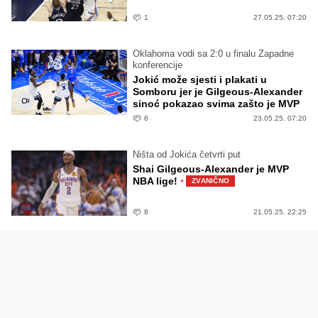
1
27.05.25. 07:20
Oklahoma vodi sa 2:0 u finalu Zapadne
konferencije
Jokić može sjesti i plakati u
Somboru jer je Gilgeous-Alexander
sinoć pokazao svima zašto je MVP
6
23.05.25. 07:20
Ništa od Jokića četvrti put
Shai Gilgeous-Alexander je MVP
·
NBA lige!
ZVANIČNO
8
21.05.25. 22:25