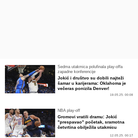
Sedma utakmica polufinala play-offa
zapadne konferencije
Jokić i društvo su dobili najteži
šamar u karijerama: Oklahoma je
večeras ponizila Denver!
19.05.25. 00:08
NBA play-off
Gromovi vratili dramu: Jokić
"prespavao" početak, sramotna
četvrtina obilježila utakmicu
12.05.25. 00:17