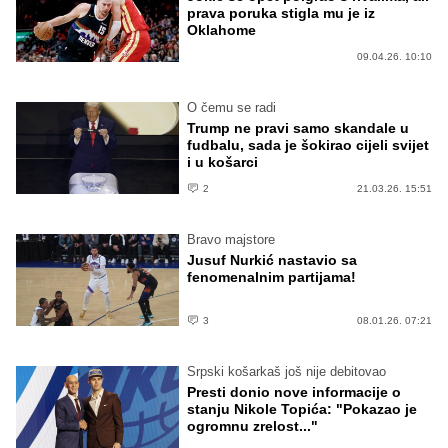
prava poruka stigla mu je iz
Oklahome
09.04.26. 10:10
O čemu se radi
Trump ne pravi samo skandale u
fudbalu, sada je šokirao cijeli svijet
i u košarci
2
21.03.26. 15:51
Bravo majstore
Jusuf Nurkić nastavio sa
fenomenalnim partijama!
3
08.01.26. 07:21
Srpski košarkaš još nije debitovao
Presti donio nove informacije o
stanju Nikole Topića: "Pokazao je
ogromnu zrelost..."