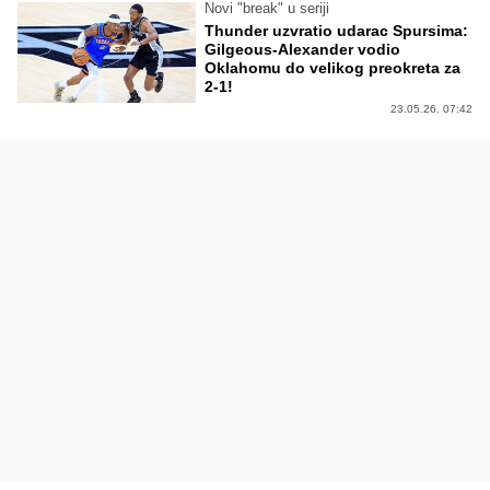
Novi "break" u seriji
Thunder uzvratio udarac Spursima:
Gilgeous-Alexander vodio
Oklahomu do velikog preokreta za
2-1!
23.05.26. 07:42