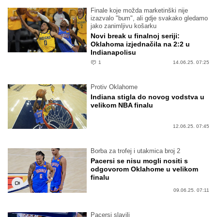
Finale koje možda marketinški nije
izazvalo "bum", ali gdje svakako gledamo
jako zanimljivu košarku
Novi break u finalnoj seriji:
Oklahoma izjednačila na 2:2 u
Indianapolisu
1
14.06.25. 07:25
Protiv Oklahome
Indiana stigla do novog vodstva u
velikom NBA finalu
12.06.25. 07:45
Borba za trofej i utakmica broj 2
Pacersi se nisu mogli nositi s
odgovorom Oklahome u velikom
finalu
09.06.25. 07:11
Pacersi slavili