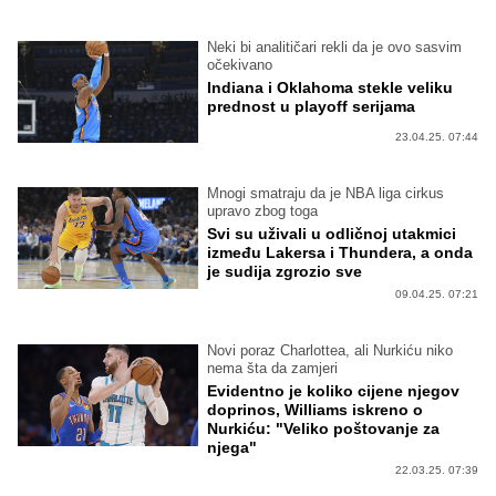
Neki bi analitičari rekli da je ovo sasvim
očekivano
Indiana i Oklahoma stekle veliku
prednost u playoff serijama
23.04.25. 07:44
Mnogi smatraju da je NBA liga cirkus
upravo zbog toga
Svi su uživali u odličnoj utakmici
između Lakersa i Thundera, a onda
je sudija zgrozio sve
09.04.25. 07:21
Novi poraz Charlottea, ali Nurkiću niko
nema šta da zamjeri
Evidentno je koliko cijene njegov
doprinos, Williams iskreno o
Nurkiću: "Veliko poštovanje za
njega"
22.03.25. 07:39