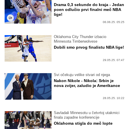
Drama 0,3 sekunde do kraja - Jedan
poen odlučio prvi finalni meč NBA
lige!
06.06.25. 05:25
Oklahoma City Thunder izbacio
Minnesota Timberwolvese
Dobili smo prvog finalistu NBA lige!
29.05.25. 07:47
Svi očekuju velike stvari od njega
Nakon Nikole - Nikola: Srbin je
nova zvijer, zaludio je Amerikance
28.05.25. 10:22
Savladali Minnesotu u četvrtoj utakmici
finala zapadne konferencije
Oklahoma stigla do meč lopte