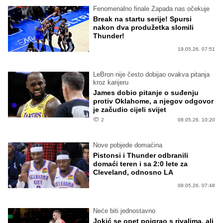
Fenomenalno finale Zapada nas očekuje
Break na startu serije! Spursi
nakon dva produžetka slomili
Thunder!
19.05.26. 07:51
LeBron nije često dobijao ovakva pitanja
kroz karijeru
James dobio pitanje o suđenju
protiv Oklahome, a njegov odgovor
je začudio cijeli svijet
2
08.05.26. 10:20
Nove pobjede domaćina
Pistonsi i Thunder odbranili
domaći teren i sa 2:0 lete za
Cleveland, odnosno LA
08.05.26. 07:48
Neće biti jednostavno
Jokić se opet poigrao s rivalima, ali