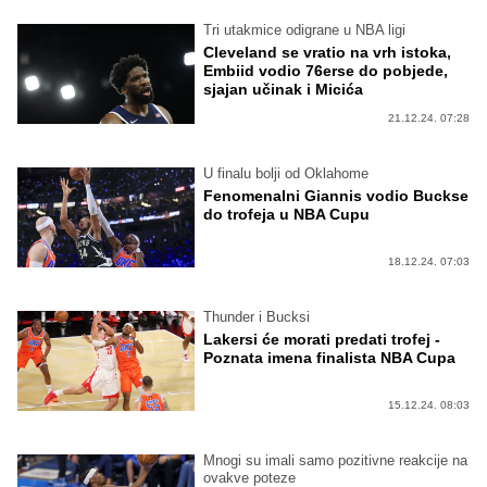
Tri utakmice odigrane u NBA ligi
Cleveland se vratio na vrh istoka,
Embiid vodio 76erse do pobjede,
sjajan učinak i Micića
21.12.24. 07:28
U finalu bolji od Oklahome
Fenomenalni Giannis vodio Buckse
do trofeja u NBA Cupu
18.12.24. 07:03
Thunder i Bucksi
Lakersi će morati predati trofej -
Poznata imena finalista NBA Cupa
15.12.24. 08:03
Mnogi su imali samo pozitivne reakcije na
ovakve poteze