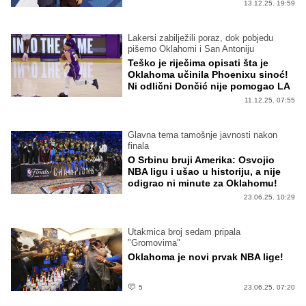
13.12.25. 19:59
Lakersi zabilježili poraz, dok pobjedu
pišemo Oklahomi i San Antoniju
Teško je riječima opisati šta je
Oklahoma učinila Phoenixu sinoć!
Ni odlični Dončić nije pomogao LA
11.12.25. 07:55
Glavna tema tamošnje javnosti nakon
finala
O Srbinu bruji Amerika: Osvojio
NBA ligu i ušao u historiju, a nije
odigrao ni minute za Oklahomu!
23.06.25. 10:29
Utakmica broj sedam pripala
"Gromovima"
Oklahoma je novi prvak NBA lige!
5
23.06.25. 07:20