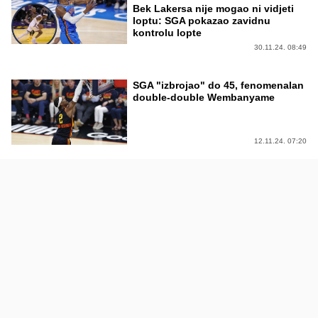
Bek Lakersa nije mogao ni vidjeti
loptu: SGA pokazao zavidnu
kontrolu lopte
30.11.24. 08:49
SGA "izbrojao" do 45, fenomenalan
double-double Wembanyame
12.11.24. 07:20