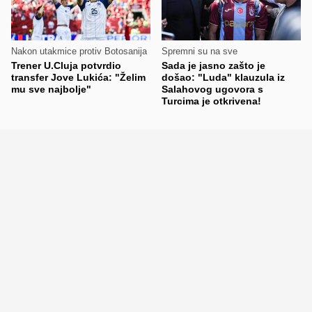
Nakon utakmice protiv Botosanija
Spremni su na sve
Trener U.Cluja potvrdio
Sada je jasno zašto je
transfer Jove Lukića: "Želim
došao: "Luda" klauzula iz
mu sve najbolje"
Salahovog ugovora s
Turcima je otkrivena!