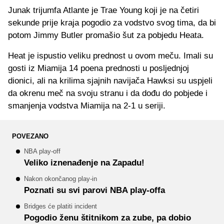
Junak trijumfa Atlante je Trae Young koji je na četiri
sekunde prije kraja pogodio za vodstvo svog tima, da bi
potom Jimmy Butler promašio šut za pobjedu Heata.
Heat je ispustio veliku prednost u ovom meču. Imali su
gosti iz Miamija 14 poena prednosti u posljednjoj
dionici, ali na krilima sjajnih navijača Hawksi su uspjeli
da okrenu meč na svoju stranu i da dođu do pobjede i
smanjenja vodstva Miamija na 2-1 u seriji.
POVEZANO
NBA play-off
Veliko iznenađenje na Zapadu!
Nakon okončanog play-in
Poznati su svi parovi NBA play-offa
Bridges će platiti incident
Pogodio ženu štitnikom za zube, pa dobio