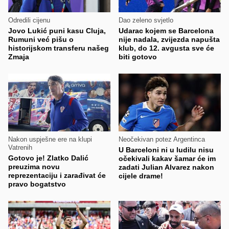
Odredili cijenu
Dao zeleno svjetlo
Jovo Lukić puni kasu Cluja,
Udarac kojem se Barcelona
Rumuni već pišu o
nije nadala, zvijezda napušta
historijskom transferu našeg
klub, do 12. avgusta sve će
Zmaja
biti gotovo
Nakon uspješne ere na klupi
Neočekivan potez Argentinca
Vatrenih
U Barceloni ni u ludilu nisu
Gotovo je! Zlatko Dalić
očekivali kakav šamar će im
preuzima novu
zadati Julian Alvarez nakon
reprezentaciju i zarađivat će
cijele drame!
pravo bogatstvo