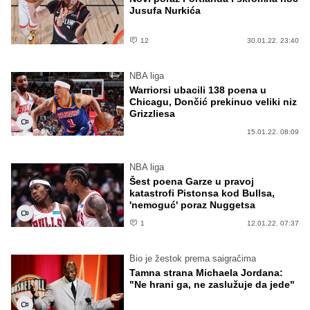
Jusufa Nurkića
12
30.01.22. 23:40
NBA liga
Warriorsi ubacili 138 poena u
Chicagu, Dončić prekinuo veliki niz
Grizzliesa
15.01.22. 08:09
NBA liga
Šest poena Garze u pravoj
katastrofi Pistonsa kod Bullsa,
'nemoguć' poraz Nuggetsa
1
12.01.22. 07:37
Bio je žestok prema saigračima
Tamna strana Michaela Jordana:
"Ne hrani ga, ne zaslužuje da jede"