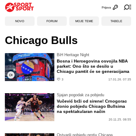
Prijava
Otvori profi
Ot
NOVO
FORUM
MOJE TEME
TABELE
Chicago Bulls
BiH Heritage Night
Bosna i Hercegovina osvojila NBA
parket: Ono što se desilo u
Chicagu pamtit će se generacijama
3
17.01.26. 07:35
Sjajan pogodak za pobjedu
Vučević brži od sirene! Crnogorac
donio pobjedu Chicago Bullsima
na spektakularan način
20.11.25. 08:55
Ostvarili pobjedu protiv Chicaga