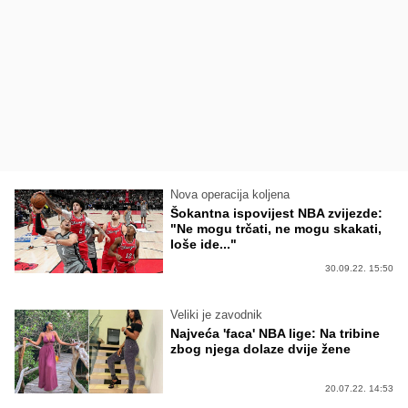
Nova operacija koljena
Šokantna ispovijest NBA zvijezde:
"Ne mogu trčati, ne mogu skakati,
loše ide..."
30.09.22. 15:50
Veliki je zavodnik
Najveća 'faca' NBA lige: Na tribine
zbog njega dolaze dvije žene
20.07.22. 14:53