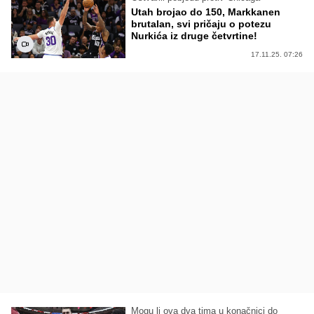
Utah brojao do 150, Markkanen
brutalan, svi pričaju o potezu
Nurkića iz druge četvrtine!
17.11.25. 07:26
Mogu li ova dva tima u konačnici do