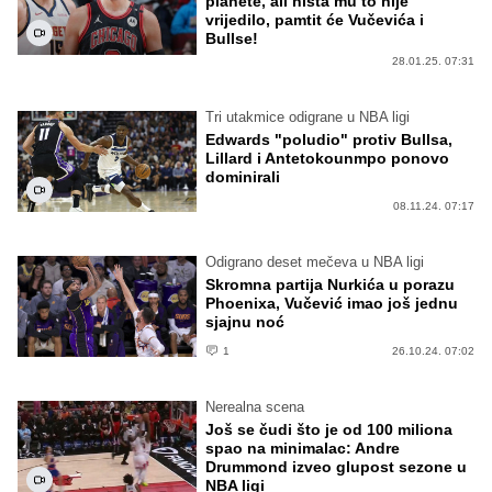
planete, ali ništa mu to nije
vrijedilo, pamtit će Vučevića i
Bullse!
28.01.25. 07:31
Tri utakmice odigrane u NBA ligi
Edwards "poludio" protiv Bullsa,
Lillard i Antetokounmpo ponovo
dominirali
08.11.24. 07:17
Odigrano deset mečeva u NBA ligi
Skromna partija Nurkića u porazu
Phoenixa, Vučević imao još jednu
sjajnu noć
1
26.10.24. 07:02
Nerealna scena
Još se čudi što je od 100 miliona
spao na minimalac: Andre
Drummond izveo glupost sezone u
NBA ligi