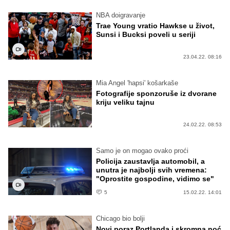
NBA doigravanje
Trae Young vratio Hawkse u život,
Sunsi i Bucksi poveli u seriji
23.04.22. 08:16
Mia Angel 'hapsi' košarkaše
Fotografije sponzoruše iz dvorane
kriju veliku tajnu
24.02.22. 08:53
Samo je on mogao ovako proći
Policija zaustavlja automobil, a
unutra je najbolji svih vremena:
"Oprostite gospodine, vidimo se"
5
15.02.22. 14:01
Chicago bio bolji
Novi poraz Portlanda i skromna noć