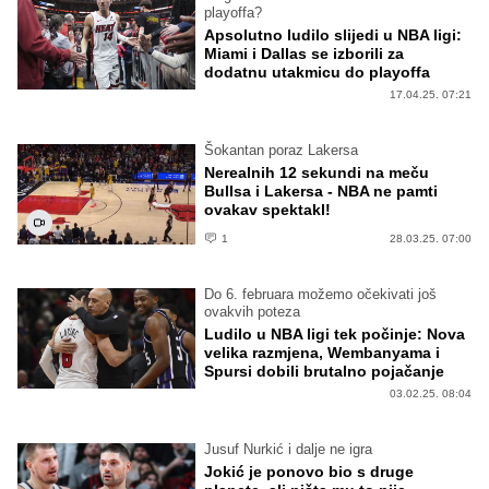
playoffa?
Apsolutno ludilo slijedi u NBA ligi:
Miami i Dallas se izborili za
dodatnu utakmicu do playoffa
17.04.25. 07:21
Šokantan poraz Lakersa
Nerealnih 12 sekundi na meču
Bullsa i Lakersa - NBA ne pamti
ovakav spektakl!
1
28.03.25. 07:00
Do 6. februara možemo očekivati još
ovakvih poteza
Ludilo u NBA ligi tek počinje: Nova
velika razmjena, Wembanyama i
Spursi dobili brutalno pojačanje
03.02.25. 08:04
Jusuf Nurkić i dalje ne igra
Jokić je ponovo bio s druge