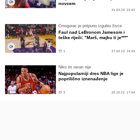
novcem
31.03.23. 23:43
Crnogorac je potpuno izgubio živce
Faul nad LeBronom Jamesom i
teške riječi: "Marš, majku ti je***"
1
27.03.23. 14:33
Niko im ravan nije
Najpopularniji dres NBA lige je
poprilično iznenađenje
5
20.10.22. 17:04