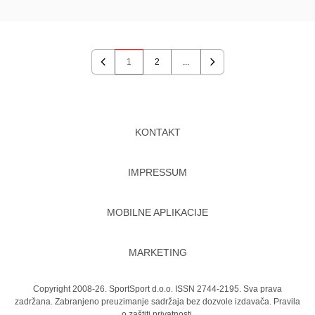
1
2
...
Previous
Next
KONTAKT
IMPRESSUM
MOBILNE APLIKACIJE
MARKETING
Copyright 2008-26. SportSport d.o.o. ISSN 2744-2195. Sva prava
zadržana. Zabranjeno preuzimanje sadržaja bez dozvole izdavača.
Pravila
o zaštiti privatnosti.