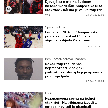
Djevojčica s tribina čudnom
metodom odlučila pobjednika NBA
utakmice - kćerka je velike zvijezde
1
14.04.23. 12:03
Sjajne utakmice
Ludnica u NBA ligi: Nevjerovatan
povratak i preokret Chicaga i
sigurna pobjeda Oklahome
13.04.23. 08:20
Ben Gordon ponovo uhapšen
Nekad zvijezda, danas
neprepoznatljiv čovjek i
psihijatrijski slučaj koji je opasnost
po druge ljude
07.04.23. 18:34
Ludilo
Nezapamćena scena na jednoj
utakmici - Na tribinama izvodila
striptiz, navijači je obasipali