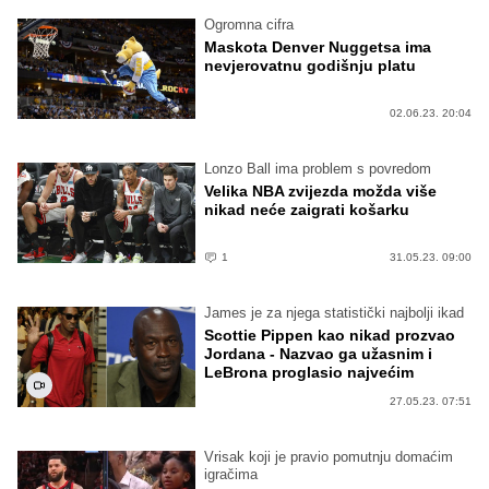
Ogromna cifra
Maskota Denver Nuggetsa ima
nevjerovatnu godišnju platu
02.06.23. 20:04
Lonzo Ball ima problem s povredom
Velika NBA zvijezda možda više
nikad neće zaigrati košarku
1
31.05.23. 09:00
James je za njega statistički najbolji ikad
Scottie Pippen kao nikad prozvao
Jordana - Nazvao ga užasnim i
LeBrona proglasio najvećim
27.05.23. 07:51
Vrisak koji je pravio pomutnju domaćim
igračima