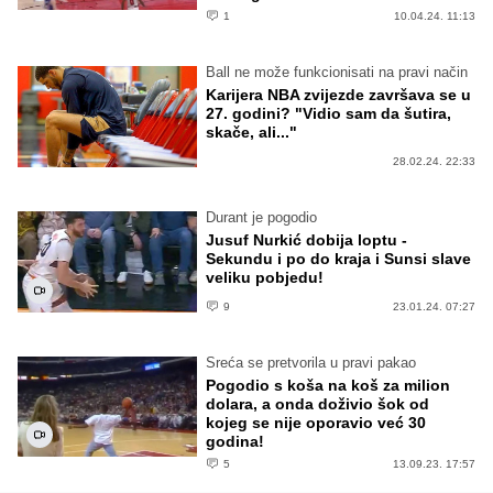
1
10.04.24. 11:13
Ball ne može funkcionisati na pravi način
Karijera NBA zvijezde završava se u
27. godini? "Vidio sam da šutira,
skače, ali..."
28.02.24. 22:33
Durant je pogodio
Jusuf Nurkić dobija loptu -
Sekundu i po do kraja i Sunsi slave
veliku pobjedu!
9
23.01.24. 07:27
Sreća se pretvorila u pravi pakao
Pogodio s koša na koš za milion
dolara, a onda doživio šok od
kojeg se nije oporavio već 30
godina!
5
13.09.23. 17:57