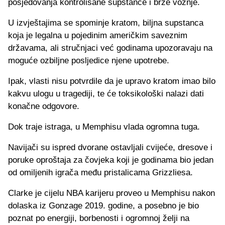
posjedovanja kontrolisane supstance i brze vožnje.
U izvještajima se spominje kratom, biljna supstanca
koja je legalna u pojedinim američkim saveznim
državama, ali stručnjaci već godinama upozoravaju na
moguće ozbiljne posljedice njene upotrebe.
Ipak, vlasti nisu potvrdile da je upravo kratom imao bilo
kakvu ulogu u tragediji, te će toksikološki nalazi dati
konačne odgovore.
Dok traje istraga, u Memphisu vlada ogromna tuga.
Navijači su ispred dvorane ostavljali cvijeće, dresove i
poruke oproštaja za čovjeka koji je godinama bio jedan
od omiljenih igrača među pristalicama Grizzliesa.
Clarke je cijelu NBA karijeru proveo u Memphisu nakon
dolaska iz Gonzage 2019. godine, a posebno je bio
poznat po energiji, borbenosti i ogromnoj želji na