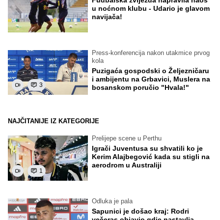
u noćnom klubu - Udario je glavom
navijača!
Press-konferencija nakon utakmice prvog
kola
Puzigaća gospodski o Željezničaru
i ambijentu na Grbavici, Muslera na
3
bosanskom poručio "Hvala!"
NAJČITANIJE IZ KATEGORIJE
Prelijepe scene u Perthu
Igrači Juventusa su shvatili ko je
Kerim Alajbegović kada su stigli na
aerodrom u Australiji
1
Odluka je pala
Sapunici je došao kraj: Rodri
večeras objavio gdje nastavlja