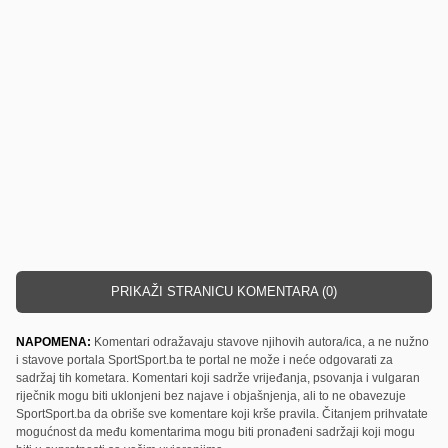
PRIKAŽI STRANICU KOMENTARA (0)
NAPOMENA:
Komentari odražavaju stavove njihovih autora/ica, a ne nužno
i stavove portala SportSport.ba te portal ne može i neće odgovarati za
sadržaj tih kometara. Komentari koji sadrže vrijeđanja, psovanja i vulgaran
riječnik mogu biti uklonjeni bez najave i objašnjenja, ali to ne obavezuje
SportSport.ba da obriše sve komentare koji krše pravila. Čitanjem prihvatate
mogućnost da među komentarima mogu biti pronađeni sadržaji koji mogu