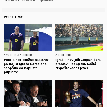
biti u suprotnosti sa vašim uvjerenjima.
POPULARNO
Vratili se u Barcelonu
Slijedi derbi
Flick sinoć održao sastanak,
Igrači i navijači Željezničara
pa trojici igrača Barcelone
proslavili pobjedu, Šošić
saopštio da napuste
"ispoštovao" Sjever
pripreme