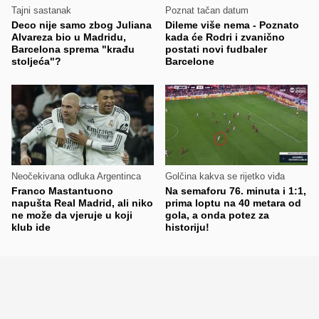
Tajni sastanak
Poznat tačan datum
Deco nije samo zbog Juliana
Dileme više nema - Poznato
Alvareza bio u Madridu,
kada će Rodri i zvanično
Barcelona sprema "krađu
postati novi fudbaler
stoljeća"?
Barcelone
Neočekivana odluka Argentinca
Golčina kakva se rijetko viđa
Franco Mastantuono
Na semaforu 76. minuta i 1:1,
napušta Real Madrid, ali niko
prima loptu na 40 metara od
ne može da vjeruje u koji
gola, a onda potez za
klub ide
historiju!