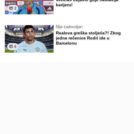
karijeru!
2
Nije zadovoljan
Realova greška stoljeća?! Zbog
jedne rečenice Rodri ide u
Barcelonu
6