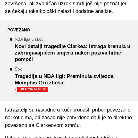
završena, ali zvaničan uzrok smrti još nije poznat jer
se čekaju toksikološki nalazi i dodatne analize.
POVEZANO
NBA liga u škou
Novi detalji tragedije Clarkea: Istraga krenula u
zabrinjavajućem smjeru nakon poziva hitne
pomoći
Šok
Tragedija u NBA ligi: Preminula zvijezda
Memphis Grizzliesa!
·
UDARNA VIJEST
Istražitelji su navodno u kući pronašli pribor povezan s
narkoticima, ali zasad nije potvrđeno da li je to direktno
povezano sa Clarkeovom smrću.
Policija nastavlja analizirati sve okolnosti slučaja,