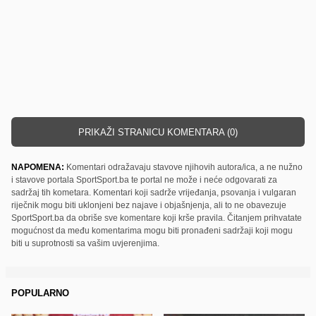
PRIKAŽI STRANICU KOMENTARA (0)
NAPOMENA:
Komentari odražavaju stavove njihovih autora/ica, a ne nužno
i stavove portala SportSport.ba te portal ne može i neće odgovarati za
sadržaj tih kometara. Komentari koji sadrže vrijeđanja, psovanja i vulgaran
riječnik mogu biti uklonjeni bez najave i objašnjenja, ali to ne obavezuje
SportSport.ba da obriše sve komentare koji krše pravila. Čitanjem prihvatate
mogućnost da među komentarima mogu biti pronađeni sadržaji koji mogu
biti u suprotnosti sa vašim uvjerenjima.
POPULARNO