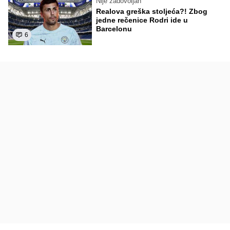
Nije zadovoljan
Realova greška stoljeća?! Zbog
jedne rečenice Rodri ide u
Barcelonu
6