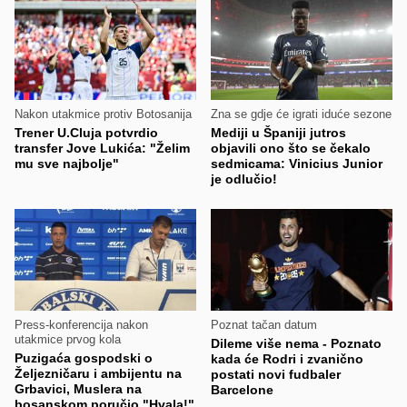
Nakon utakmice protiv Botosanija
Zna se gdje će igrati iduće sezone
Trener U.Cluja potvrdio
Mediji u Španiji jutros
transfer Jove Lukića: "Želim
objavili ono što se čekalo
mu sve najbolje"
sedmicama: Vinicius Junior
je odlučio!
Press-konferencija nakon
Poznat tačan datum
utakmice prvog kola
Dileme više nema - Poznato
Puzigaća gospodski o
kada će Rodri i zvanično
Željezničaru i ambijentu na
postati novi fudbaler
Grbavici, Muslera na
Barcelone
bosanskom poručio "Hvala!"