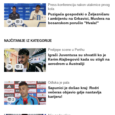
Press-konferencija nakon utakmice prvog
kola
Puzigaća gospodski o Željezničaru
i ambijentu na Grbavici, Muslera na
3
bosanskom poručio "Hvala!"
NAJČITANIJE IZ KATEGORIJE
Prelijepe scene u Perthu
Igrači Juventusa su shvatili ko je
Kerim Alajbegović kada su stigli na
aerodrom u Australiji
1
Odluka je pala
Sapunici je došao kraj: Rodri
večeras objavio gdje nastavlja
karijeru!
2