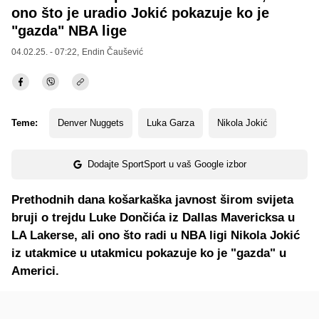
ono što je uradio Jokić pokazuje ko je
"gazda" NBA lige
04.02.25. - 07:22,
Endin Čaušević
Teme:
Denver Nuggets
Luka Garza
Nikola Jokić
Dodajte SportSport u vaš Google izbor
Prethodnih dana košarkaška javnost širom svijeta
bruji o trejdu Luke Dončića iz Dallas Mavericksa u
LA Lakerse, ali ono što radi u NBA ligi Nikola Jokić
iz utakmice u utakmicu pokazuje ko je "gazda" u
Americi.