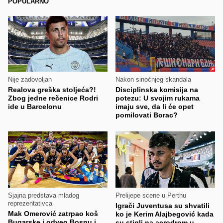
POPULARNO
Nije zadovoljan
Nakon sinoćnjeg skandala
Realova greška stoljeća?!
Disciplinska komisija na
Zbog jedne rečenice Rodri
potezu: U svojim rukama
ide u Barcelonu
imaju sve, da li će opet
pomilovati Borac?
Sjajna predstava mladog
Prelijepe scene u Perthu
reprezentativca
Igrači Juventusa su shvatili
Mak Omerović zatrpao koš
ko je Kerim Alajbegović kada
Bugarske i odveo Bosnu i
su stigli na aerodrom u