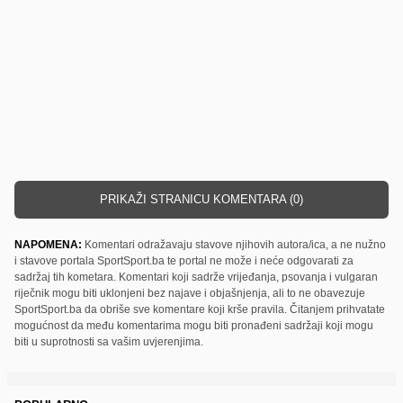
PRIKAŽI STRANICU KOMENTARA (0)
NAPOMENA:
Komentari odražavaju stavove njihovih autora/ica, a ne nužno
i stavove portala SportSport.ba te portal ne može i neće odgovarati za
sadržaj tih kometara. Komentari koji sadrže vrijeđanja, psovanja i vulgaran
riječnik mogu biti uklonjeni bez najave i objašnjenja, ali to ne obavezuje
SportSport.ba da obriše sve komentare koji krše pravila. Čitanjem prihvatate
mogućnost da među komentarima mogu biti pronađeni sadržaji koji mogu
biti u suprotnosti sa vašim uvjerenjima.