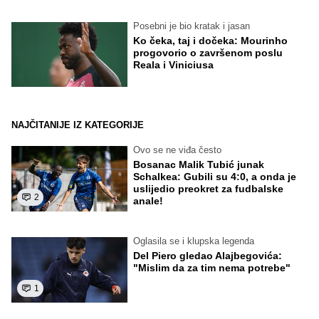
Posebni je bio kratak i jasan
Ko čeka, taj i dočeka: Mourinho
progovorio o završenom poslu
Reala i Viniciusa
NAJČITANIJE IZ KATEGORIJE
Ovo se ne viđa često
Bosanac Malik Tubić junak
Schalkea: Gubili su 4:0, a onda je
uslijedio preokret za fudbalske
2
anale!
Oglasila se i klupska legenda
Del Piero gledao Alajbegovića:
"Mislim da za tim nema potrebe"
1