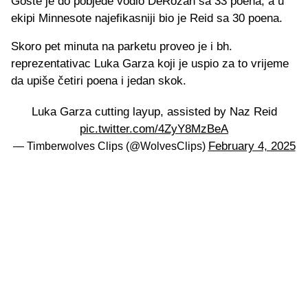
Goste je do pobjede vodio DeRozan sa 33 poena, a u
ekipi Minnesote najefikasniji bio je Reid sa 30 poena.
Skoro pet minuta na parketu proveo je i bh.
reprezentativac Luka Garza koji je uspio za to vrijeme
da upiše četiri poena i jedan skok.
Luka Garza cutting layup, assisted by Naz Reid
pic.twitter.com/4ZyY8MzBeA
February 4, 2025
— Timberwolves Clips (@WolvesClips)