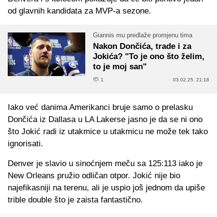
od glavnih kandidata za MVP-a sezone.
Giannis mu predlaže promjenu tima
Nakon Dončića, trade i za
Jokića? "To je ono što želim,
to je moj san"
1
03.02.25. 21:18
Iako već danima Amerikanci bruje samo o prelasku
Dončića iz Dallasa u LA Lakerse jasno je da se ni ono
što Jokić radi iz utakmice u utakmicu ne može tek tako
ignorisati.
Denver je slavio u sinoćnjem meču sa 125:113 iako je
New Orleans pružio odličan otpor. Jokić nije bio
najefikasniji na terenu, ali je uspio još jednom da upiše
trible double što je zaista fantastično.