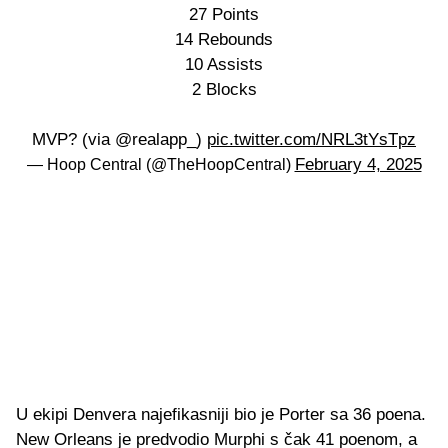
27 Points
14 Rebounds
10 Assists
2 Blocks
MVP? (via @realapp_)
pic.twitter.com/NRL3tYsTpz
February 4, 2025
— Hoop Central (@TheHoopCentral)
U ekipi Denvera najefikasniji bio je Porter sa 36 poena.
New Orleans je predvodio Murphi s čak 41 poenom, a