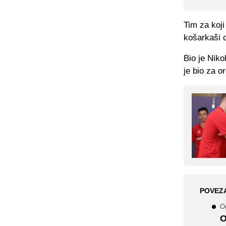
Tim za koji
košarkaši o
Bio je Nik
je bio za o
POVEZ
Og
O