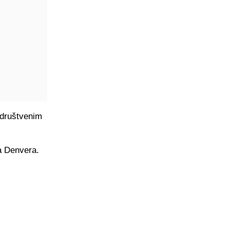
a društvenim
ža Denvera.