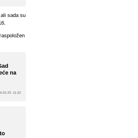
 ali sada su
16.
 raspoložen
 Sad
reće na
4.02.25. 11:22
to