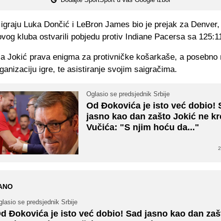
 igraju Luka Dončić i LeBron James bio je prejak za Denver,
vog kluba ostvarili pobjedu protiv Indiane Pacersa sa 125:1
ola Jokić prava enigma za protivničke košarkaše, a posebno
rganizaciju igre, te asistiranje svojim saigračima.
Oglasio se predsjednik Srbije
Od Đokovića je isto već dobio!
jasno kao dan zašto Jokić ne k
Vučića: "S njim hoću da..."
2
ANO
lasio se predsjednik Srbije
d Đokovića je isto već dobio! Sad jasno kao dan zaš