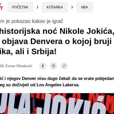
POČETNA
KOŠARKA
NBA
m je pokazao kakav je igrač
historijska noć Nikole Jokića,
 objava Denvera o kojoj bruji
a, ali i Srbija!
:06,
Esmer Oštraković
ić i njegov Denver nisu dugo čekali da se vrate pobjed
eg su doživjeli od Los Angeles Lakersa.