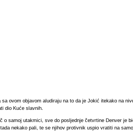
a sa ovom objavom aludiraju na to da je Jokić itekako na ni
ti dio Kuće slavnih.
eč o samoj utakmici, sve do posljednje četvrtine Denver je b
su tada nekako pali, te se njihov protivnik uspio vratiti na sa