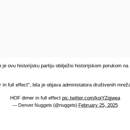
 je ovu historijsku partiju obilježio historijskom porukom n
in full effect", bila je objava administatora društvenih mre
HOF dimer in full effect
pic.twitter.com/koiYZqjwea
February 25, 2025
— Denver Nuggets (@nuggets)