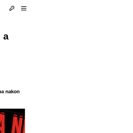
Otvori profil
Otvori meni
 a
ama nakon