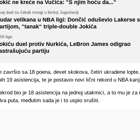
okić ne kreće na Vučića: "S njim hoću da..."
aj duel su čekali mnogi u bivšoj Jugoslaviji
udar velikana u NBA ligi: Dončić oduševio Lakerse 
artijom, "tanak" triple-double Jokića
BA liga
okiću duel protiv Nurkića, LeBron James odigrao
astrašujuću partiju
 završio sa 18 poena, devet skokova, četiri ukradene lopte, 
ih 19 asistencija, te je postavio novi lični rekord u NBA karij
ekrod bio je 18 asistencija na jednoj utakmici, a to mu je za
va puta, međutim sada je i to uspio srušiti.