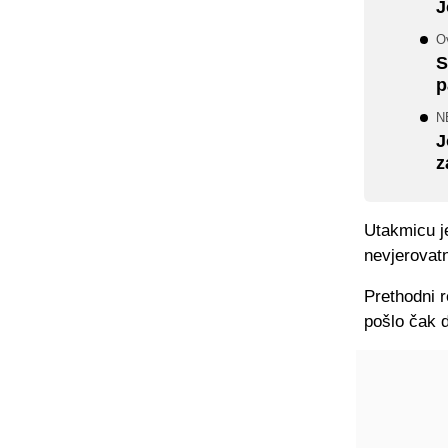
J
Ov
S
p
N
J
z
Utakmicu je
nevjerovatn
Prethodni r
pošlo čak d