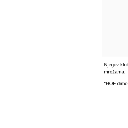
Njegov klub
mrežama.
"HOF dimer 