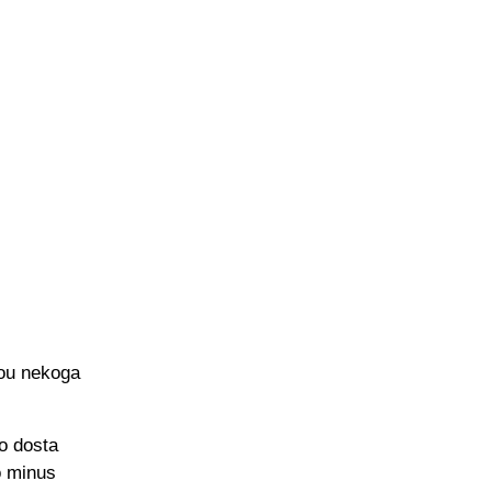
vou nekoga
io dosta
mo minus