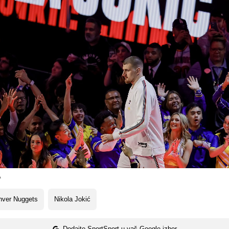
A
nver Nuggets
Nikola Jokić
Dodajte SportSport u vaš Google izbor