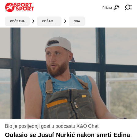
Prijava
Otvori profi
Ot
POČETNA
KOŠARKA
NBA
Bio je posljednji gost u podcastu X&O Chat
Oglasio se Jusuf Nurkić nakon smrti Edina