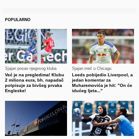
POPULARNO
Sjajan posao njegovog kluba
Sjajan meč u Chicagu
Već je na pregledima! Klubu
Leeds pobijedio Liverpool, a
2 miliona eura, bh. napadač
jedan komentar za
potpisuje za bivšeg prvaka
Muharemovića je hit: "On će
Engleske!
idućeg ljeta..."