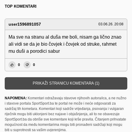
TOP KOMENTARI
user1596891057
03.06.26. 20:08
Ma sve na stranu al duša me boli, nisam ga lično znao
ali vidi se da je bio čovjek i čovjek od struke, rahmet
mu duši a porodici sabur
0
0
PRIKAŽI STRANICU KOMENTARA (1)
NAPOMENA:
Komentari odražavaju stavove njihovih autora/ica, a ne nužno
i stavove portala SportSport.ba te portal ne može i neće odgovarati za
sadržaj tih kometara. Komentari koji sadrže vrijeđanja, psovanja i vulgaran
riječnik mogu biti uklonjeni bez najave i objašnjenja, ali to ne obavezuje
SportSport.ba da obriše sve komentare koji krše pravila. Čitanjem prihvatate
mogućnost da među komentarima mogu biti pronađeni sadržaji koji mogu
biti u suprotnosti sa vašim uvjerenjima.