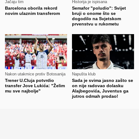
Jačaju tim
Historija je ispisana
Barcelona oborila rekord
Semafor "poludio": Svijet
novim ulaznim transferom
bruji o onome što se
dogodilo na Svjetskom
prvenstvu u rukometu
Nakon utakmice protiv Botosanija
Napušta klub
Trener U.Cluja potvrdio
Sada je svima jasno zašto se
transfer Jove Lukića: "Želim
on nije radovao dolasku
mu sve najbolje"
Alajbegovića, Juventus ga
jutros odmah prodao!