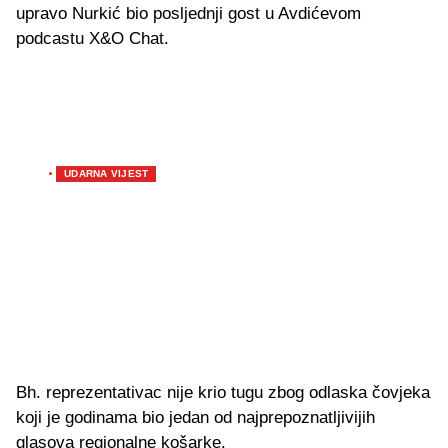
upravo Nurkić bio posljednji gost u Avdićevom
podcastu X&O Chat.
POVEZANO
Velika tragedija
Umro slavni sportski komentator Edin Avdić!
·
UDARNA VIJEST
Nakon objave zvanične stranice kluba
Jusuf Nurkić zbog FK Sloboda Tuzla žestoko
prozvao Azmira Husića!
Evo šta je poručio bh. centar
Nurkić se oglasio zbog Partizana, a tom
prilikom otkrio i svoju budućnost
Bh. reprezentativac nije krio tugu zbog odlaska čovjeka
koji je godinama bio jedan od najprepoznatljivijih
glasova regionalne košarke.