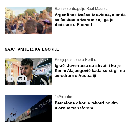
Radi se.o dragulju Real Madrida
Argentinac izašao iz aviona, a onda
se šokirao prizorom koji ga je
dočekao u Firenci!
NAJČITANIJE IZ KATEGORIJE
Prelijepe scene u Perthu
Igrači Juventusa su shvatili ko je
Kerim Alajbegović kada su stigli na
aerodrom u Australiji
1
Jačaju tim
Barcelona oborila rekord novim
ulaznim transferom