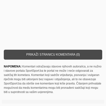
PRIKAŽI STRANICU KOMENTARA (0)
NAPOMENA:
Komentari odražavaju stavove njihovih autora/ica, a ne nužno
i stavove portala SportSport.ba te portal ne može i neće odgovarati za
sadržaj tih kometara. Komentari koji sadrže vrijeđanja, psovanja i vulgaran
riječnik mogu biti uklonjeni bez najave i objašnjenja, ali to ne obavezuje
SportSport.ba da obriše sve komentare koji krše pravila. Čitanjem prihvatate
mogućnost da među komentarima mogu biti pronađeni sadržaji koji mogu
biti u suprotnosti sa vašim uvjerenjima.