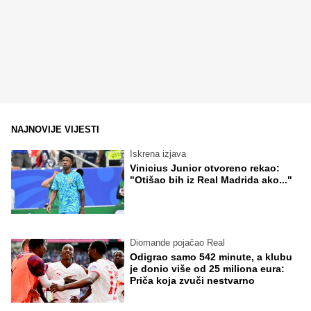
NAJNOVIJE VIJESTI
Iskrena izjava
Vinicius Junior otvoreno rekao:
"Otišao bih iz Real Madrida ako..."
Diomande pojačao Real
Odigrao samo 542 minute, a klubu
je donio više od 25 miliona eura:
Priča koja zvuči nestvarno