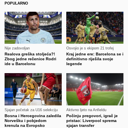
POPULARNO
Nije zadovoljan
Osvojio je s ekipom 21 trofej
Realova greška stoljeća?!
Kraj jedne ere: Barcelona se i
Zbog jedne rečenice Rodri
definitivno riješila svoje
ide u Barcelonu
legende
Sjajan početak za U16 selekciju
Aktivno ljeto na Anfieldu
Bosna i Hercegovina zaledila
Počinju pregovori, igrač je
Norvešku i pobjedom
pristao: Liverpool sprema
krenula na Evropsko
sjajan transfer