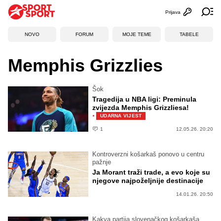
Prijava
Otvori profi
Ot
NOVO
FORUM
MOJE TEME
TABELE
Memphis Grizzlies
Šok
Tragedija u NBA ligi: Preminula
zvijezda Memphis Grizzliesa!
·
UDARNA VIJEST
1
12.05.26. 20:20
Kontroverzni košarkaš ponovo u centru
pažnje
Ja Morant traži trade, a evo koje su
njegove najpoželjnije destinacije
14.01.26. 20:50
Kakva partija slovenačkog košarkaša