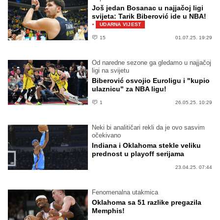
Još jedan Bosanac u najjačoj ligi
svijeta: Tarik Biberović ide u NBA!
·
UDARNA VIJEST
15
01.07.25. 19:29
Od naredne sezone ga gledamo u najjačoj
ligi na svijetu
Biberović osvojio Euroligu i "kupio
ulaznicu" za NBA ligu!
1
26.05.25. 10:29
Neki bi analitičari rekli da je ovo sasvim
očekivano
Indiana i Oklahoma stekle veliku
prednost u playoff serijama
23.04.25. 07:44
Fenomenalna utakmica
Oklahoma sa 51 razlike pregazila
Memphis!