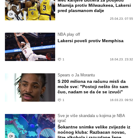
Meč karijere Butlera za pobjedu
Miamija protiv Milwaukeea, Lakersi
pred plasmanom dalje
25.04.23. 07:55
NBA play off
Lakersi poveli protiv Memphisa
1
16.04.23. 23:32
Spears o Ja Morantu
S 200 miliona na računu misli da
može sve: "Postoji nešto što sam
čuo, nadam se da će se izvući"
1
16.03.23. 09:52
Sve je više skandala u kojima je NBA
igrač
Šokantne snimke velike zvijezde iz
noćnog kluba: Razbacan novac,
litre alkohola i razuzdane žene