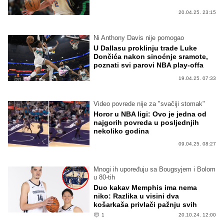
20.04.25. 23:15
Ni Anthony Davis nije pomogao
U Dallasu proklinju trade Luke
Dončića nakon sinoćnje sramote,
poznati svi parovi NBA play-offa
19.04.25. 07:33
Video povrede nije za "svačiji stomak"
Horor u NBA ligi: Ovo je jedna od
najgorih povreda u posljednjih
nekoliko godina
09.04.25. 08:27
Mnogi ih upoređuju sa Bougsyjem i Bolom
u 80-tih
Duo kakav Memphis ima nema
niko: Razlika u visini dva
košarkaša privlači pažnju svih
1
20.10.24. 12:00