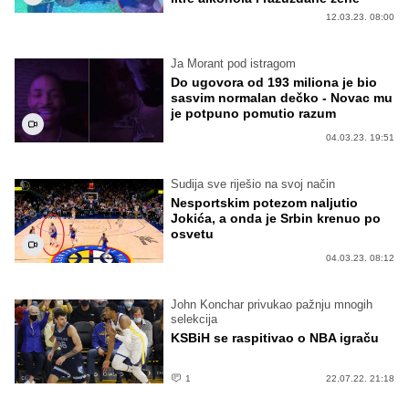
12.03.23. 08:00
Ja Morant pod istragom
Do ugovora od 193 miliona je bio
sasvim normalan dečko - Novac mu
je potpuno pomutio razum
04.03.23. 19:51
Sudija sve riješio na svoj način
Nesportskim potezom naljutio
Jokića, a onda je Srbin krenuo po
osvetu
04.03.23. 08:12
John Konchar privukao pažnju mnogih
selekcija
KSBiH se raspitivao o NBA igraču
1
22.07.22. 21:18