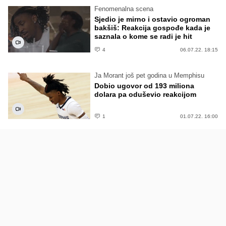
Fenomenalna scena
Sjedio je mirno i ostavio ogroman
bakšiš: Reakcija gospođe kada je
saznala o kome se radi je hit
4
06.07.22. 18:15
Ja Morant još pet godina u Memphisu
Dobio ugovor od 193 miliona
dolara pa oduševio reakcijom
1
01.07.22. 16:00