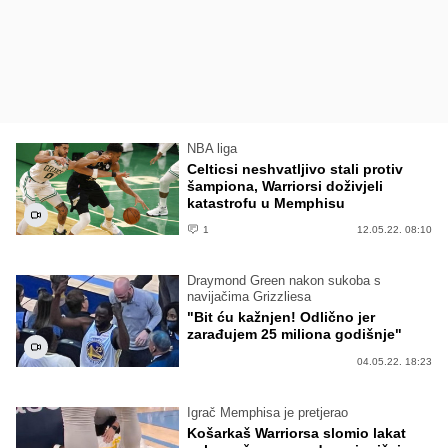
NBA liga
Celticsi neshvatljivo stali protiv
šampiona, Warriorsi doživjeli
katastrofu u Memphisu
1
12.05.22. 08:10
Draymond Green nakon sukoba s
navijačima Grizzliesa
"Bit ću kažnjen! Odlično jer
zarađujem 25 miliona godišnje"
04.05.22. 18:23
Igrač Memphisa je pretjerao
Košarkaš Warriorsa slomio lakat