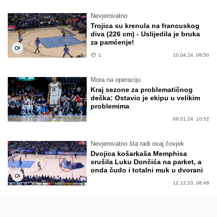
Nevjerovatno
Trojica su krenula na francuskog
diva (226 cm) - Uslijedila je bruka
za pamćenje!
1
10.04.24. 09:50
Mora na operaciju
Kraj sezone za problematičnog
dečka: Ostavio je ekipu u velikim
problemima
09.01.24. 10:52
Nevjerovatno šta radi ovaj čovjek
Dvojica košarkaša Memphisa
srušila Luku Dončića na parket, a
onda čudo i totalni muk u dvorani
12.12.23. 08:48