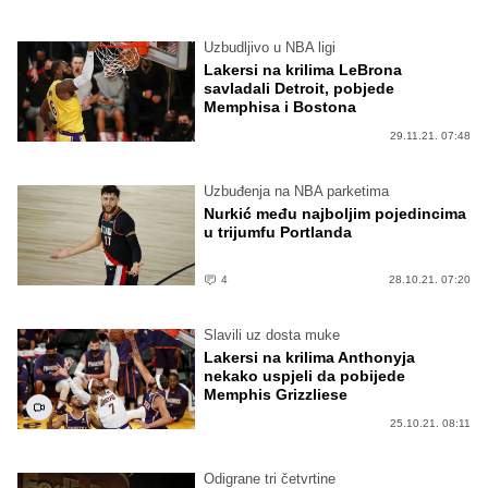
Uzbudljivo u NBA ligi
Lakersi na krilima LeBrona
savladali Detroit, pobjede
Memphisa i Bostona
29.11.21. 07:48
Uzbuđenja na NBA parketima
Nurkić među najboljim pojedincima
u trijumfu Portlanda
4
28.10.21. 07:20
Slavili uz dosta muke
Lakersi na krilima Anthonyja
nekako uspjeli da pobijede
Memphis Grizzliese
25.10.21. 08:11
Odigrane tri četvrtine