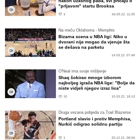
nakon užasnog pada, svi pričaju o
"prljavom" startu Brooksa
3
04.05.22. 11:05
Na meču Oklahoma - Memphis
Bizarna scena u NBA ligi: Niko u
dvorani nije mogao da vjeruje šta
se dešava na parketu
14.03.22. 07:46
O'Neal ima svoje mišljenje
Shaq šokirao mnoge izborom
najboljeg igrača NBA lige: "Bolje da
niste vidjeli njegov izraz lica"
10
10.03.22. 18:13
Druga vezana pobjeda za Trail Blazerse
Portland slavio i protiv Memphisa,
Nurkić odigrao solidnu partiju
1
20.12.21. 08:04