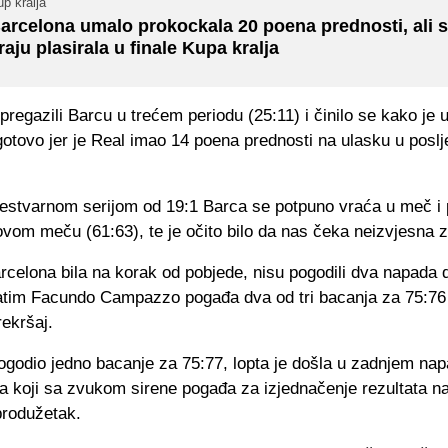
p kralja
arcelona umalo prokockala 20 poena prednosti, ali 
raju plasirala u finale Kupa kralja
 pregazili Barcu u trećem periodu (25:11) i činilo se kako je
tovo jer je Real imao 14 poena prednosti na ulasku u poslje
estvarnom serijom od 19:1 Barca se potpuno vraća u meč i
vom meču (61:63), te je očito bilo da nas čeka neizvjesna 
rcelona bila na korak od pobjede, nisu pogodili dva napada 
atim Facundo Campazzo pogađa dva od tri bacanja za 75:76 
rekršaj.
ogodio jedno bacanje za 75:77, lopta je došla u zadnjem na
la koji sa zvukom sirene pogađa za izjednačenje rezultata na
produžetak.