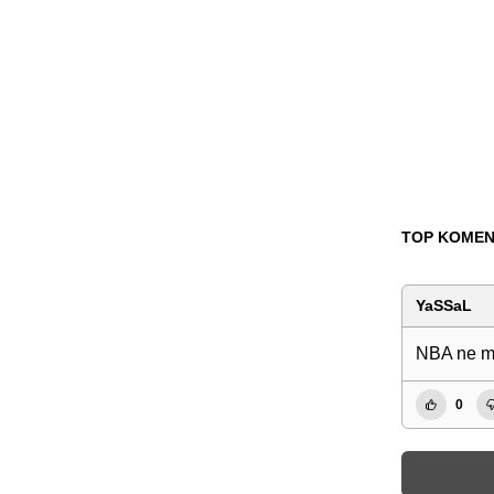
TOP KOMEN
YaSSaL
NBA ne mo
0