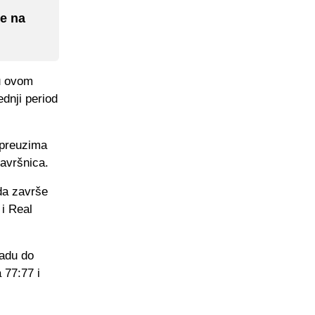
se na
 u ovom
dnji period
 preuzima
završnica.
da završe
i Real
padu do
 77:77 i