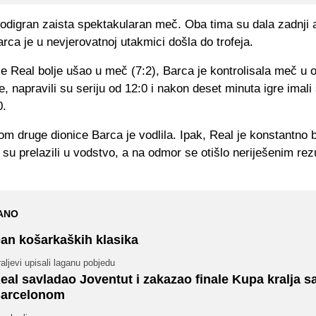
 odigran zaista spektakularan meč. Oba tima su dala zadnji
rca je u nevjerovatnoj utakmici došla do trofeja.
e Real bolje ušao u meč (7:2), Barca je kontrolisala meč u 
e, napravili su seriju od 12:0 i nakon deset minuta igre imali
0.
om druge dionice Barca je vodlila. Ipak, Real je konstantno b
u prelazili u vodstvo, a na odmor se otišlo neriješenim rez
ANO
an košarkaških klasika
aljevi upisali laganu pobjedu
eal savladao Joventut i zakazao finale Kupa kralja s
arcelonom