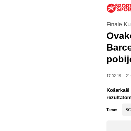
Finale Ku
Ovak
Barc
pobij
17.02.19. - 21
Košarkaši 
rezultatom
Teme:
BC