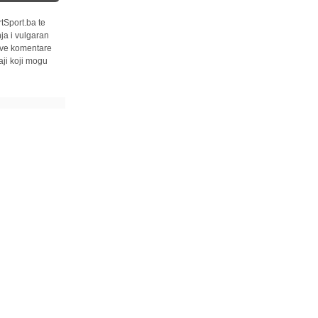
tSport.ba te
ja i vulgaran
 sve komentare
ji koji mogu