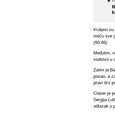
Ku
B
k
Kraljevi su
meču sve go
(60:46).
Međutim, n
vodstvo u o
Zatim je Ba
posao, a z
pravi brz p
Claver je p
Sergija Lul
odlazak u 