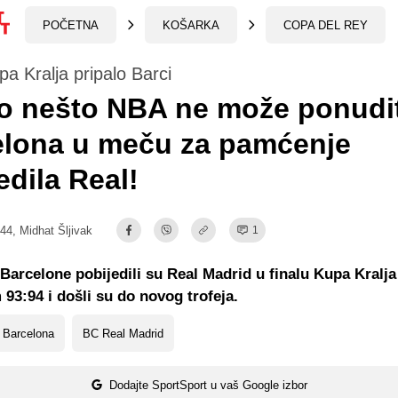
POČETNA
KOŠARKA
COPA DEL REY
pa Kralja pripalo Barci
o nešto NBA ne može ponudit
elona u meču za pamćenje
edila Real!
:44,
Midhat Šljivak
1
Barcelone pobijedili su Real Madrid u finalu Kupa Kralja
 93:94 i došli su do novog trofeja.
 Barcelona
BC Real Madrid
Dodajte SportSport u vaš Google izbor