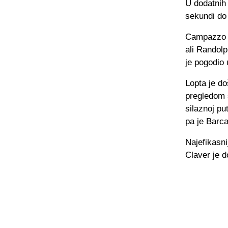
U dodatnih 
sekundi do 
Campazzo j
ali Randolp
je pogodio 
Lopta je do
pregledom 
silaznoj pu
pa je Barca
Najefikasni
Claver je 