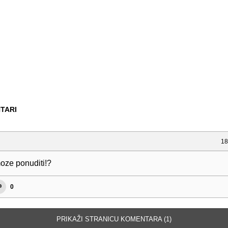
TARI
18
ze ponuditi!?
0
PRIKAŽI STRANICU KOMENTARA (1)