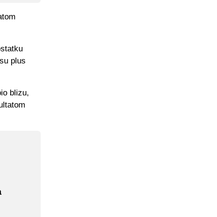
 atom
ostatku
 su plus
io blizu,
ultatom
a