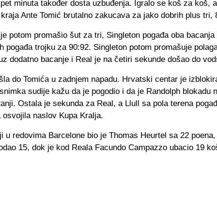
pet minuta također dosta uzbuđenja. Igralo se koš za koš, 
kraja Ante Tomić brutalno zakucava za jako dobrih plus tri, 
e potom promašio šut za tri, Singleton pogađa oba bacanja 
h pogađa trojku za 90:92. Singleton potom promašuje polaga
uz dodatno bacanje i Real je na četiri sekunde došao do vod
šla do Tomića u zadnjem napadu. Hrvatski centar je izblokira
snimka sudije kažu da je pogodio i da je Randolph blokadu 
tanji. Ostala je sekunda za Real, a Llull sa pola terena poga
 osvojila naslov Kupa Kralja.
ji u redovima Barcelone bio je Thomas Heurtel sa 22 poena,
dodao 15, dok je kod Reala Facundo Campazzo ubacio 19 ko