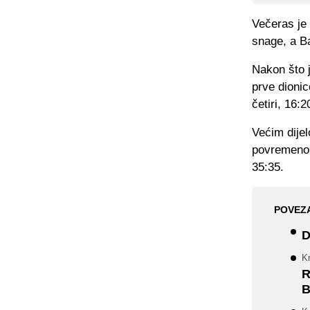
Večeras je
snage, a Ba
Nakon što j
prve dionic
četiri, 16:2
Većim dijel
povremeno s
35:35.
POVEZ
D
Kr
R
B