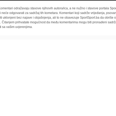
omentari odražavaju stavove njihovih autora/ica, a ne nužno i stavove portala Spor
i neće odgovarati za sadržaj tih kometara. Komentari koji sadrže vrijeđanja, psovan
iti uklonjeni bez najave i objašnjenja, ali to ne obavezuje SportSport.ba da obriše
la. Čitanjem prihvatate mogućnost da među komentarima mogu biti pronađeni sadrža
ti sa vašim uvjerenjima.