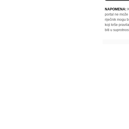
NAPOMENA:
K
portal ne može 
riječnik mogu b
koji krše pravi
biti u suprotnos