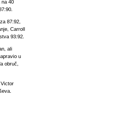
a na 40
87:90.
za 87:92,
nje, Carroll
stva 93:92.
n, ali
napravio u
đa obruč,
 Victor
ševa.