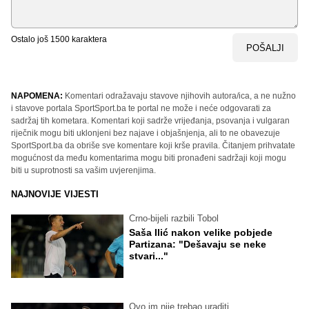
Ostalo još
1500
karaktera
POŠALJI
NAPOMENA:
Komentari odražavaju stavove njihovih autora/ica, a ne nužno
i stavove portala SportSport.ba te portal ne može i neće odgovarati za
sadržaj tih kometara. Komentari koji sadrže vrijeđanja, psovanja i vulgaran
riječnik mogu biti uklonjeni bez najave i objašnjenja, ali to ne obavezuje
SportSport.ba da obriše sve komentare koji krše pravila. Čitanjem prihvatate
mogućnost da među komentarima mogu biti pronađeni sadržaji koji mogu
biti u suprotnosti sa vašim uvjerenjima.
NAJNOVIJE VIJESTI
Crno-bijeli razbili Tobol
Saša Ilić nakon velike pobjede
Partizana: "Dešavaju se neke
stvari..."
Ovo im nije trebao uraditi