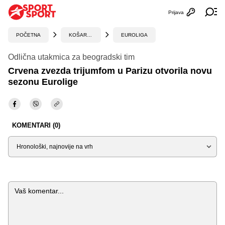
Prijava
Otvori profi
Ot
POČETNA
KOŠARKA
EUROLIGA
Odlična utakmica za beogradski tim
Crvena zvezda trijumfom u Parizu otvorila novu
sezonu Eurolige
KOMENTARI (0)
Sortiraj
Komentar