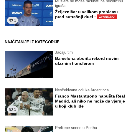
Muslera ne može računati na nekolicinu
igrača
Željezničar u velikom problemu
·
pred sutrašnji duel
ZVANIČNO
1
NAJČITANIJE IZ KATEGORIJE
Jačaju tim
Barcelona oborila rekord novim
ulaznim transferom
Neočekivana odluka Argentinca
Franco Mastantuono napušta Real
Madrid, ali niko ne može da vjeruje
u koji klub ide
1
Prelijepe scene u Perthu