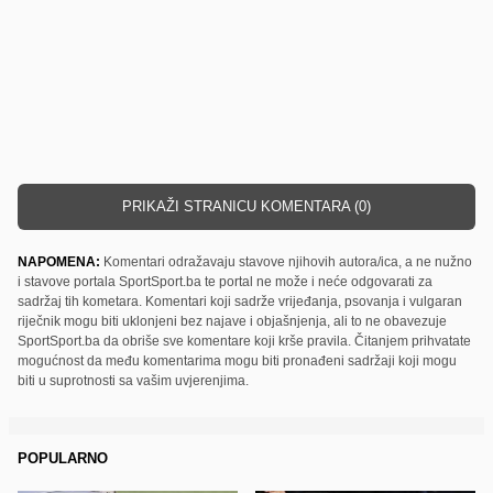
PRIKAŽI STRANICU KOMENTARA (0)
NAPOMENA:
Komentari odražavaju stavove njihovih autora/ica, a ne nužno
i stavove portala SportSport.ba te portal ne može i neće odgovarati za
sadržaj tih kometara. Komentari koji sadrže vrijeđanja, psovanja i vulgaran
riječnik mogu biti uklonjeni bez najave i objašnjenja, ali to ne obavezuje
SportSport.ba da obriše sve komentare koji krše pravila. Čitanjem prihvatate
mogućnost da među komentarima mogu biti pronađeni sadržaji koji mogu
biti u suprotnosti sa vašim uvjerenjima.
POPULARNO