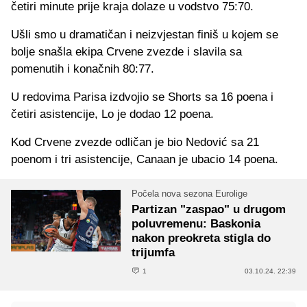
četiri minute prije kraja dolaze u vodstvo 75:70.
Ušli smo u dramatičan i neizvjestan finiš u kojem se
bolje snašla ekipa Crvene zvezde i slavila sa
pomenutih i konačnih 80:77.
U redovima Parisa izdvojio se Shorts sa 16 poena i
četiri asistencije, Lo je dodao 12 poena.
Kod Crvene zvezde odličan je bio Nedović sa 21
poenom i tri asistencije, Canaan je ubacio 14 poena.
Počela nova sezona Eurolige
Partizan "zaspao" u drugom
poluvremenu: Baskonia
nakon preokreta stigla do
trijumfa
1
03.10.24. 22:39