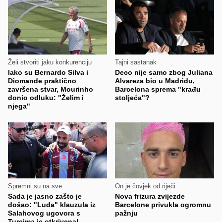
Želi stvoriti jaku konkurenciju
Tajni sastanak
Iako su Bernardo Silva i
Deco nije samo zbog Juliana
Diomande praktično
Alvareza bio u Madridu,
završena stvar, Mourinho
Barcelona sprema "krađu
donio odluku: "Želim i
stoljeća"?
njega"
Spremni su na sve
On je čovjek od riječi
Sada je jasno zašto je
Nova frizura zvijezde
došao: "Luda" klauzula iz
Barcelone privukla ogromnu
Salahovog ugovora s
pažnju
Turcima je otkrivena!