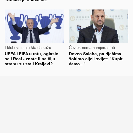
I klubovi imaju šta da kažu
Čovjek nema namjeru stati
UEFA i FIFA u ratu, oglasio
Doveo Salaha, pa riječima
se i Real - znate li na čiju
šokirao cijeli svijet: "Kupit
stranu su stali Kraljevi?
ćemo..."