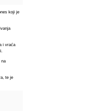
nes koji je
ivanja
a i vraća
i.
d na
a, te je