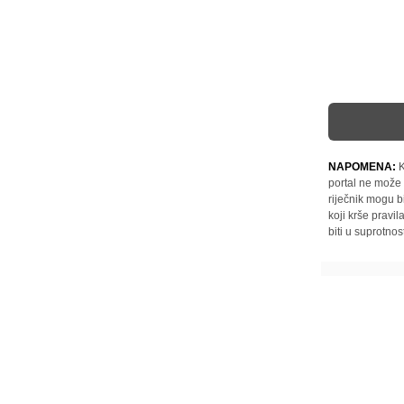
NAPOMENA:
K
portal ne može 
riječnik mogu b
koji krše pravi
biti u suprotnos