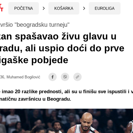
POČETNA
KOŠARKA
EUROLIGA
vršio "beogradsku turneju"
zan spašavao živu glavu u
adu, ali uspio doći do prve
igaške pobjede
:36,
Muhamed Bogilović
 imao 20 razlike prednosti, ali su u finišu sve ispustili i 
matičnu završnicu u Beogradu.