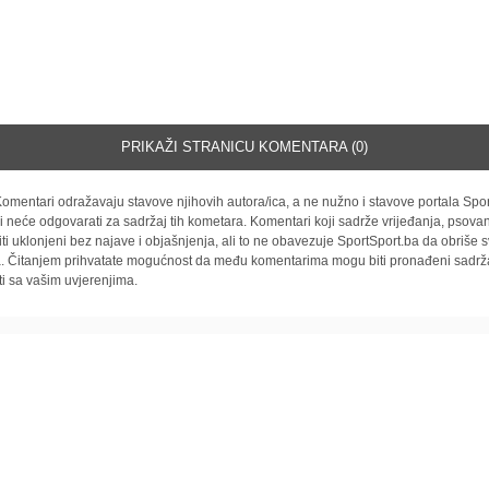
PRIKAŽI STRANICU KOMENTARA (0)
omentari odražavaju stavove njihovih autora/ica, a ne nužno i stavove portala Spor
i neće odgovarati za sadržaj tih kometara. Komentari koji sadrže vrijeđanja, psovan
iti uklonjeni bez najave i objašnjenja, ali to ne obavezuje SportSport.ba da obriše
la. Čitanjem prihvatate mogućnost da među komentarima mogu biti pronađeni sadrža
ti sa vašim uvjerenjima.