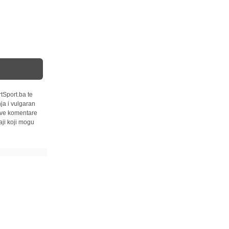
tSport.ba te
ja i vulgaran
 sve komentare
ji koji mogu