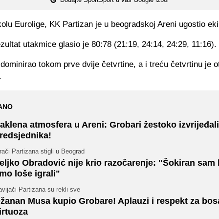
lu Eurolige, KK Partizan je u beogradskoj Areni ugostio eki
ultat utakmice glasio je 80:78 (21:19, 24:14, 24:29, 11:16).
 dominirao tokom prve dvije četvrtine, a i treću četvrtinu je o
.
ANO
aklena atmosfera u Areni: Grobari žestoko izvrijeđali
redsjednika!
rači Partizana stigli u Beograd
eljko Obradović nije krio razočarenje: "Šokiran sam 
mo loše igrali"
vijači Partizana su rekli sve
žanan Musa kupio Grobare! Aplauzi i respekt za bo
irtuoza