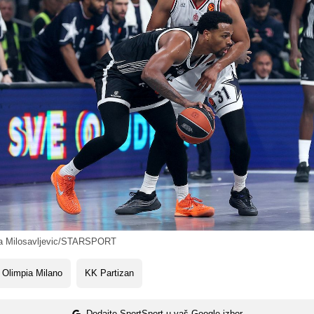
 Milosavljevic/STARSPORT
 Olimpia Milano
KK Partizan
Dodajte SportSport u vaš Google izbor