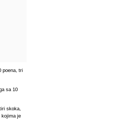
 poena, tri
nga sa 10
iri skoka,
e kojima je