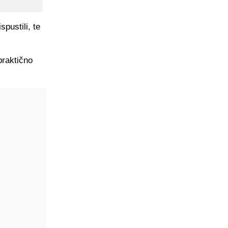
pustili, te
praktično