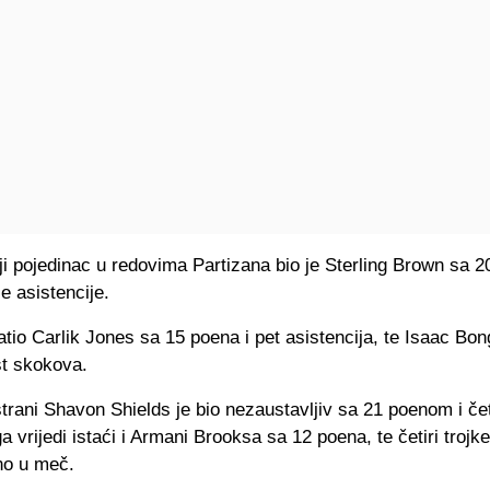
ji pojedinac u redovima Partizana bio je Sterling Brown sa 20
je asistencije.
atio Carlik Jones sa 15 poena i pet asistencija, te Isaac Bo
st skokova.
trani Shavon Shields je bio nezaustavljiv sa 21 poenom i čet
a vrijedi istaći i Armani Brooksa sa 12 poena, te četiri trojk
no u meč.