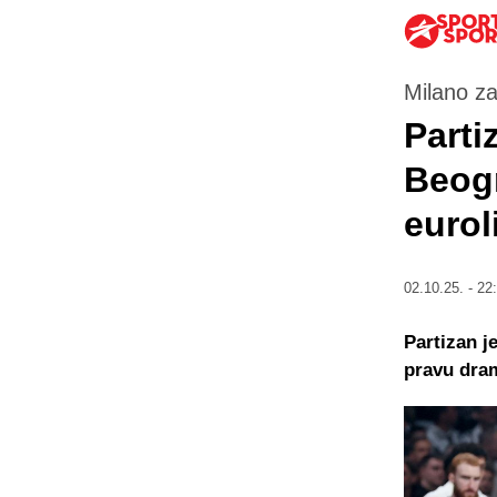
Milano za
Parti
Beogr
eurol
02.10.25. - 22
Partizan je
pravu dra