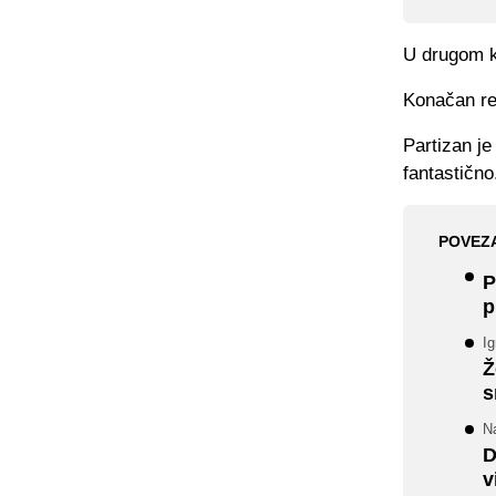
U drugom ko
Konačan rez
Partizan je
fantastično
POVEZ
P
p
Ig
Ž
s
Na
D
v