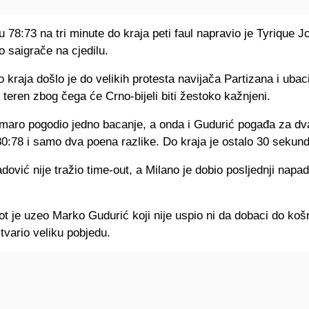
tu 78:73 na tri minute do kraja peti faul napravio je Tyrique Jo
o saigrače na cjedilu.
 kraja došlo je do velikih protesta navijača Partizana i ubac
teren zbog čega će Crno-bijeli biti žestoko kažnjeni.
lmaro pogodio jedno bacanje, a onda i Gudurić pogađa za dv
0:78 i samo dva poena razlike. Do kraja je ostalo 30 sekund
dović nije tražio time-out, a Milano je dobio posljednji napa
 je uzeo Marko Gudurić koji nije uspio ni da dobaci do košr
tvario veliku pobjedu.