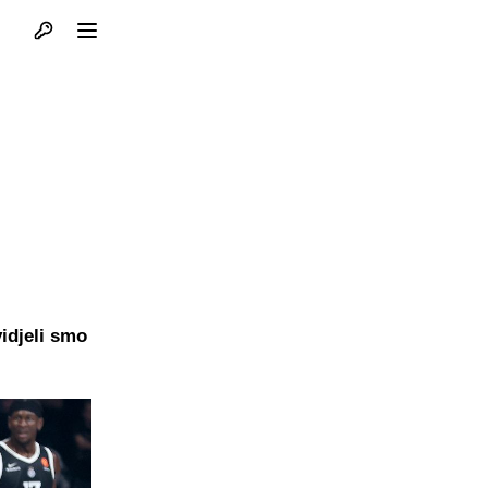
Otvori profil
Otvori meni
vidjeli smo