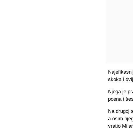
Najefikasni
skoka i dvi
Njega je pr
poena i še
Na drugoj s
a osim njeg
vratio Mila