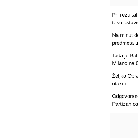
Pri rezulta
tako ostavi
Na minut do
predmeta u 
Tada je Ba
Milano na 8
Željko Obra
utakmici.
Odgovorsnot
Partizan os