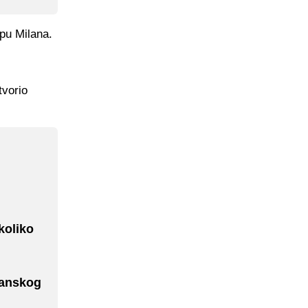
pu Milana.
tvorio
koliko
sanskog