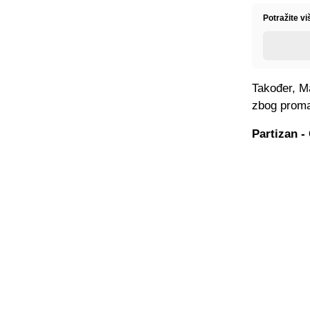
Potražite v
Također, Ma
zbog proma
Partizan -