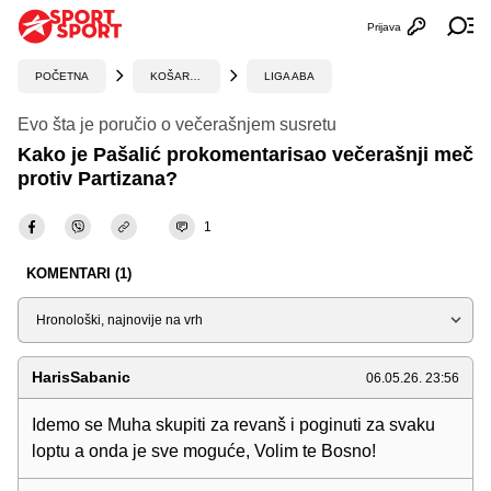
Prijava
Otvori profi
Ot
POČETNA
KOŠARKA
LIGA ABA
Evo šta je poručio o večerašnjem susretu
Kako je Pašalić prokomentarisao večerašnji meč
protiv Partizana?
1
KOMENTARI (1)
Sortiraj
HarisSabanic
06.05.26. 23:56
Idemo se Muha skupiti za revanš i poginuti za svaku
loptu a onda je sve moguće, Volim te Bosno!