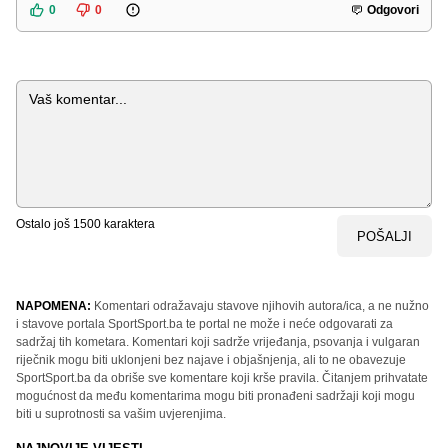
0
0
Odgovori
Komentar
Ostalo još
1500
karaktera
POŠALJI
NAPOMENA:
Komentari odražavaju stavove njihovih autora/ica, a ne nužno
i stavove portala SportSport.ba te portal ne može i neće odgovarati za
sadržaj tih kometara. Komentari koji sadrže vrijeđanja, psovanja i vulgaran
riječnik mogu biti uklonjeni bez najave i objašnjenja, ali to ne obavezuje
SportSport.ba da obriše sve komentare koji krše pravila. Čitanjem prihvatate
mogućnost da među komentarima mogu biti pronađeni sadržaji koji mogu
biti u suprotnosti sa vašim uvjerenjima.