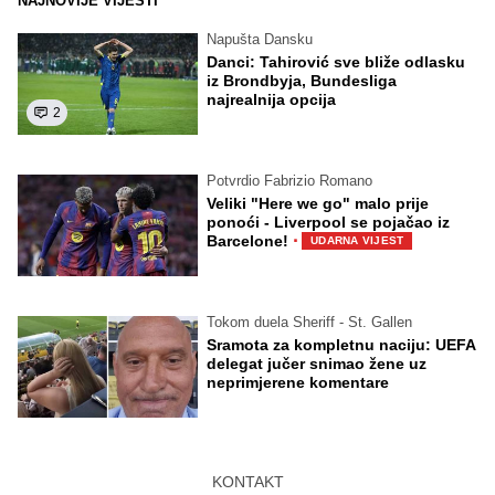
NAJNOVIJE VIJESTI
Napušta Dansku
Danci: Tahirović sve bliže odlasku
iz Brondbyja, Bundesliga
najrealnija opcija
2
Potvrdio Fabrizio Romano
Veliki "Here we go" malo prije
ponoći - Liverpool se pojačao iz
·
Barcelone!
UDARNA VIJEST
Tokom duela Sheriff - St. Gallen
Sramota za kompletnu naciju: UEFA
delegat jučer snimao žene uz
neprimjerene komentare
KONTAKT