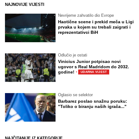
NAJNOVIJE VIJESTI
Nevrijeme zahvatilo dio Evrope
Haotične scene i prekid meča u Ligi
prvaka u kojem su trebali zaigrati i
reprezentativci BiH
Odlučio je ostati
Vinicius Junior potpisao novi
ugovor s Real Madridom do 2032.
·
godine!
UDARNA VIJEST
Oglasio se selektor
Barbarez poslao snažnu poruku:
"Toliko o biranju naših igrača..."
NAJČITANIJE IZ KATEGORIJE