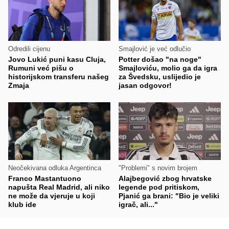
Odredili cijenu
Smajlović je već odlučio
Jovo Lukić puni kasu Cluja,
Potter došao "na noge"
Rumuni već pišu o
Smajloviću, molio ga da igra
historijskom transferu našeg
za Švedsku, uslijedio je
Zmaja
jasan odgovor!
Neočekivana odluka Argentinca
"Problemi" s novim brojem
Franco Mastantuono
Alajbegović zbog hrvatske
napušta Real Madrid, ali niko
legende pod pritiskom,
ne može da vjeruje u koji
Pjanić ga brani: "Bio je veliki
klub ide
igrač, ali..."