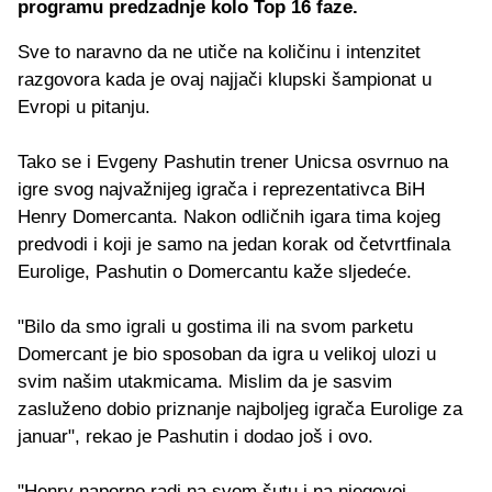
programu predzadnje kolo Top 16 faze.
Sve to naravno da ne utiče na količinu i intenzitet
razgovora kada je ovaj najjači klupski šampionat u
Evropi u pitanju.
Tako se i Evgeny Pashutin trener Unicsa osvrnuo na
igre svog najvažnijeg igrača i reprezentativca BiH
Henry Domercanta. Nakon odličnih igara tima kojeg
predvodi i koji je samo na jedan korak od četvrtfinala
Eurolige, Pashutin o Domercantu kaže sljedeće.
"Bilo da smo igrali u gostima ili na svom parketu
Domercant je bio sposoban da igra u velikoj ulozi u
svim našim utakmicama. Mislim da je sasvim
zasluženo dobio priznanje najboljeg igrača Eurolige za
januar", rekao je Pashutin i dodao još i ovo.
"Henry naporno radi na svom šutu i na njegovoj