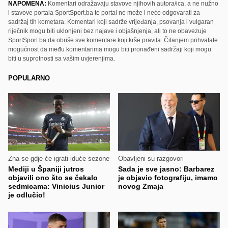
NAPOMENA:
Komentari odražavaju stavove njihovih autora/ica, a ne nužno
i stavove portala SportSport.ba te portal ne može i neće odgovarati za
sadržaj tih kometara. Komentari koji sadrže vrijeđanja, psovanja i vulgaran
riječnik mogu biti uklonjeni bez najave i objašnjenja, ali to ne obavezuje
SportSport.ba da obriše sve komentare koji krše pravila. Čitanjem prihvatate
mogućnost da među komentarima mogu biti pronađeni sadržaji koji mogu
biti u suprotnosti sa vašim uvjerenjima.
POPULARNO
Zna se gdje će igrati iduće sezone
Obavljeni su razgovori
Mediji u Španiji jutros
Sada je sve jasno: Barbarez
objavili ono što se čekalo
je objavio fotografiju, imamo
sedmicama: Vinicius Junior
novog Zmaja
je odlučio!