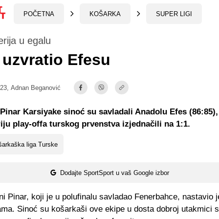
POČETNA
KOŠARKA
SUPER LIGI
erija u egalu
 uzvratio Efesu
:23,
Adnan Beganović
Pinar Karsiyake sinoć su savladali Anadolu Efes (86:85),
iju play-offa turskog prvenstva izjednačili na 1:1.
arkaška liga Turske
Dodajte SportSport u vaš Google izbor
 Pinar, koji je u polufinalu savladao Fenerbahce, nastavio j
ama. Sinoć su košarkaši ove ekipe u dosta dobroj utakmici s