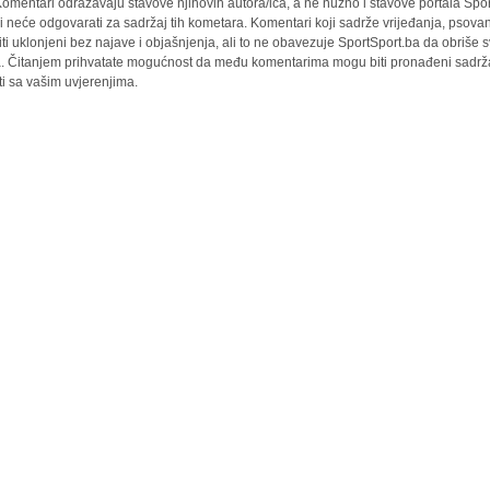
omentari odražavaju stavove njihovih autora/ica, a ne nužno i stavove portala Spor
i neće odgovarati za sadržaj tih kometara. Komentari koji sadrže vrijeđanja, psovan
iti uklonjeni bez najave i objašnjenja, ali to ne obavezuje SportSport.ba da obriše
la. Čitanjem prihvatate mogućnost da među komentarima mogu biti pronađeni sadrža
ti sa vašim uvjerenjima.