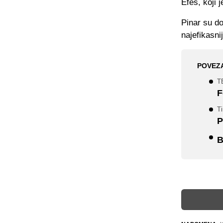
Efes, koji j
Pinar su do
najefikasni
POVEZ
TB
F
T
P
B