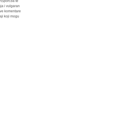
tSport.ba te
ja i vulgaran
 sve komentare
ji koji mogu