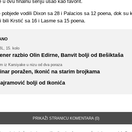
e u ovu finalnu seriju ušao kao favorit.
 pobjede vodili Dixon sa 28 i Palacios sa 12 poena, dok su 
ji bili Krstić sa 16 i Lasme sa 15 poena.
ANO
L, 15. kolo
ener razbio Olin Edirne, Banvit bolji od Bešiktaša
im iz Karsiyake u nizu od dva poraza
inar poražen, Ikonić na starim brojkama
ajramović bolji od Ikonića
PRIKAŽI STRANICU KOMENTARA (0)