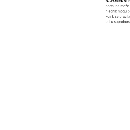
NAPOMENA:
K
portal ne može 
riječnik mogu b
koji krše pravi
biti u suprotnos