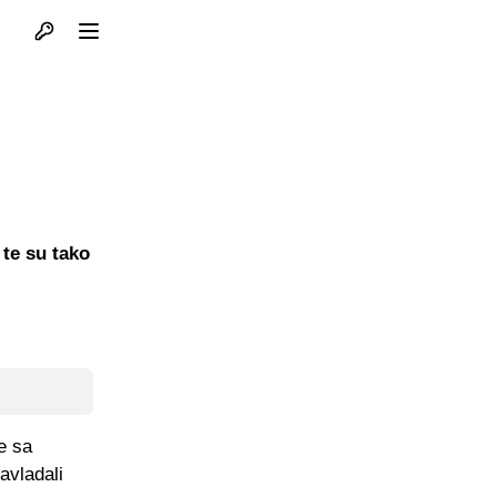
Otvori profil
Otvori meni
 te su tako
e sa
avladali