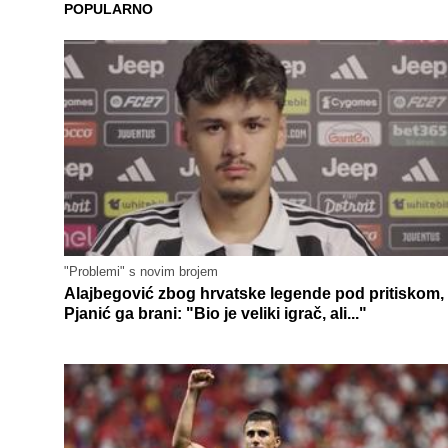
POPULARNO
"Problemi" s novim brojem
Alajbegović zbog hrvatske legende pod pritiskom,
Pjanić ga brani: "Bio je veliki igrač, ali..."