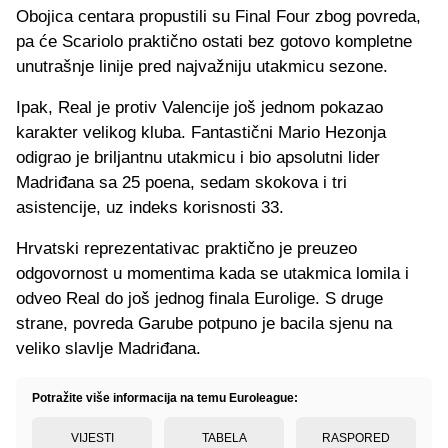
Obojica centara propustili su Final Four zbog povreda,
pa će Scariolo praktično ostati bez gotovo kompletne
unutrašnje linije pred najvažniju utakmicu sezone.
Ipak, Real je protiv Valencije još jednom pokazao
karakter velikog kluba. Fantastični Mario Hezonja
odigrao je briljantnu utakmicu i bio apsolutni lider
Madriđana sa 25 poena, sedam skokova i tri
asistencije, uz indeks korisnosti 33.
Hrvatski reprezentativac praktično je preuzeo
odgovornost u momentima kada se utakmica lomila i
odveo Real do još jednog finala Eurolige. S druge
strane, povreda Garube potpuno je bacila sjenu na
veliko slavlje Madriđana.
Potražite više informacija na temu Euroleague:
VIJESTI
TABELA
RASPORED