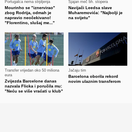
Portugalca nema strpljenja
Sjajan meč bh. stopera
Mourinho se "iznervirao"
Navijači Leedsa slave
zbog Rodrija, odmah je
Muharemovića: "Najbolji je
napravio neočekivano!
na svijetu"
"Florentino, slušaj me..."
Transfer vrijedan oko 50 miliona
Jačaju tim
eura
Barcelona oborila rekord
Zvijezda Barcelone danas
novim ulaznim transferom
nazvala Flicka i poručila mu:
"Neću se više vraćati u klub"