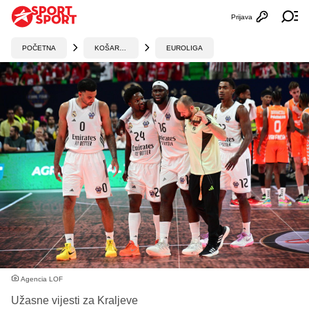
Prijava
Otvori profi
Ot
POČETNA
KOŠARKA
EUROLIGA
Agencia LOF
Užasne vijesti za Kraljeve