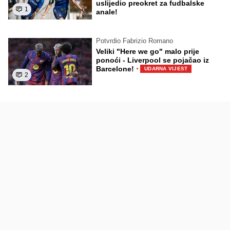
uslijedio preokret za fudbalske
1
anale!
Potvrdio Fabrizio Romano
Veliki "Here we go" malo prije
ponoći - Liverpool se pojačao iz
·
Barcelone!
UDARNA VIJEST
2