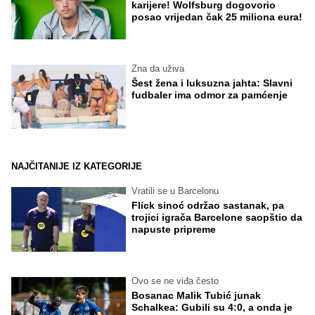
karijere! Wolfsburg dogovorio
posao vrijedan čak 25 miliona eura!
Zna da uživa
Šest žena i luksuzna jahta: Slavni
fudbaler ima odmor za pamćenje
NAJČITANIJE IZ KATEGORIJE
Vratili se u Barcelonu
Flick sinoć održao sastanak, pa
trojici igrača Barcelone saopštio da
napuste pripreme
Ovo se ne viđa često
Bosanac Malik Tubić junak
Schalkea: Gubili su 4:0, a onda je