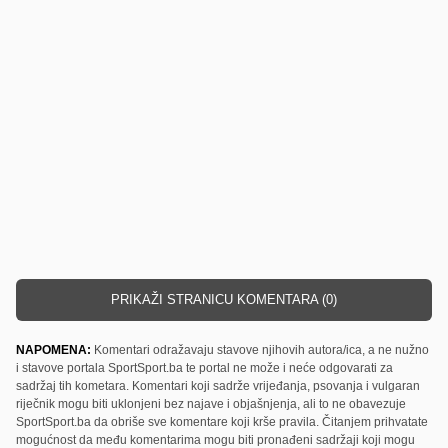
PRIKAŽI STRANICU KOMENTARA (0)
NAPOMENA:
Komentari odražavaju stavove njihovih autora/ica, a ne nužno
i stavove portala SportSport.ba te portal ne može i neće odgovarati za
sadržaj tih kometara. Komentari koji sadrže vrijeđanja, psovanja i vulgaran
riječnik mogu biti uklonjeni bez najave i objašnjenja, ali to ne obavezuje
SportSport.ba da obriše sve komentare koji krše pravila. Čitanjem prihvatate
mogućnost da među komentarima mogu biti pronađeni sadržaji koji mogu