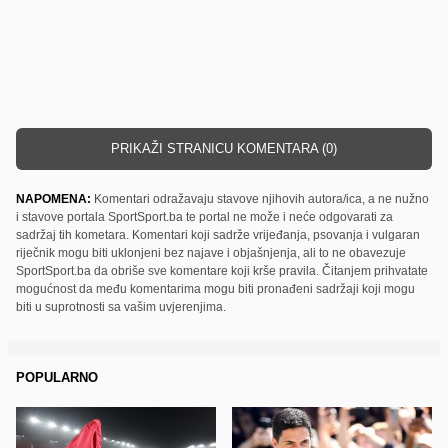
PRIKAŽI STRANICU KOMENTARA (0)
NAPOMENA:
Komentari odražavaju stavove njihovih autora/ica, a ne nužno
i stavove portala SportSport.ba te portal ne može i neće odgovarati za
sadržaj tih kometara. Komentari koji sadrže vrijeđanja, psovanja i vulgaran
riječnik mogu biti uklonjeni bez najave i objašnjenja, ali to ne obavezuje
SportSport.ba da obriše sve komentare koji krše pravila. Čitanjem prihvatate
mogućnost da među komentarima mogu biti pronađeni sadržaji koji mogu
biti u suprotnosti sa vašim uvjerenjima.
POPULARNO