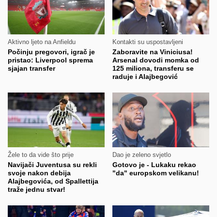
Aktivno ljeto na Anfieldu
Kontakti su uspostavljeni
Počinju pregovori, igrač je
Zaboravite na Viniciusa!
pristao: Liverpool sprema
Arsenal dovodi momka od
sjajan transfer
125 miliona, transferu se
raduje i Alajbegović
Žele to da vide što prije
Dao je zeleno svjetlo
Navijači Juventusa su rekli
Gotovo je - Lukaku rekao
svoje nakon debija
"da" europskom velikanu!
Alajbegovića, od Spallettija
traže jednu stvar!