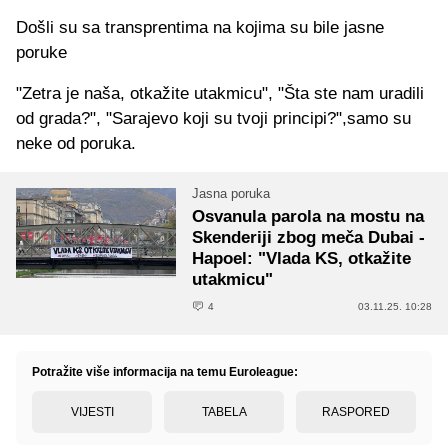
Došli su sa transprentima na kojima su bile jasne
poruke
"Zetra je naša, otkažite utakmicu", "Šta ste nam uradili
od grada?", "Sarajevo koji su tvoji principi?",samo su
neke od poruka.
Jasna poruka
Osvanula parola na mostu na
Skenderiji zbog meča Dubai -
Hapoel: "Vlada KS, otkažite
utakmicu"
4
03.11.25. 10:28
Potražite više informacija na temu Euroleague:
VIJESTI
TABELA
RASPORED