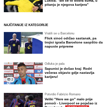
Lukića: "Bit će to dobra suma, u
pitanju je njegova karijera"
NAJČITANIJE IZ KATEGORIJE
Vratili se u Barcelonu
Flick sinoć održao sastanak, pa
trojici igrača Barcelone saopštio da
napuste pripreme
Odluka je pala
Sapunici je došao kraj: Rodri
večeras objavio gdje nastavlja
karijeru!
2
Potvrdio Fabrizio Romano
Veliki "Here we go" malo prije
ponoći - Liverpool se pojačao iz