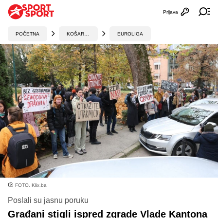
Prijava
Otvori profi
Ot
POČETNA
KOŠARKA
EUROLIGA
FOTO. Klix.ba
Poslali su jasnu poruku
Građani stigli ispred zgrade Vlade Kantona