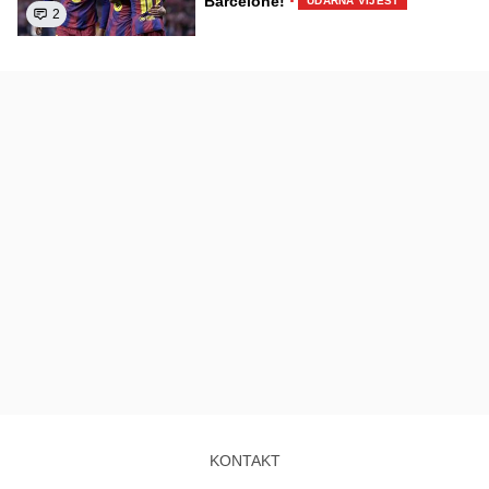
·
Barcelone!
UDARNA VIJEST
2
KONTAKT