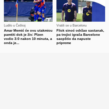
Ludilo u Češkoj
Vratili se u Barcelonu
Amar Memić će ovu utakmicu
Flick sinoć održao sastanak,
pamtiti dok je živ: Plzen
pa trojici igrača Barcelone
vodio 3:0 nakon 10 minuta, a
saopštio da napuste
onda je...
pripreme