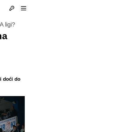
Otvori profil
Otvori meni
 ligi?
na
i doći do