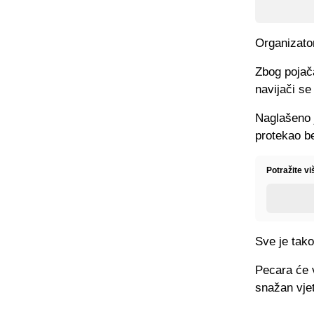
Organizator
Zbog pojača
navijači se
Naglašeno j
protekao be
Potražite v
Sve je tak
Pecara će v
snažan vjeta