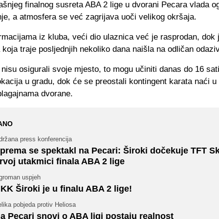
ašnjeg finalnog susreta ABA 2 lige u dvorani Pecara vlada 
je, a atmosfera se već zagrijava uoči velikog okršaja.
macijama iz kluba, veći dio ulaznica već je rasprodan, dok 
 koja traje posljednjih nekoliko dana naišla na odličan odazi
š nisu osigurali svoje mjesto, to mogu učiniti danas do 16 sat
okacija u gradu, dok će se preostali kontingent karata naći u
 blagajnama dvorane.
ANO
držana press konferencija
prema se spektakl na Pecari: Široki dočekuje TFT Sk
rvoj utakmici finala ABA 2 lige
groman uspjeh
KK Široki je u finalu ABA 2 lige!
lika pobjeda protiv Heliosa
a Pecari snovi o ABA ligi postaju realnost