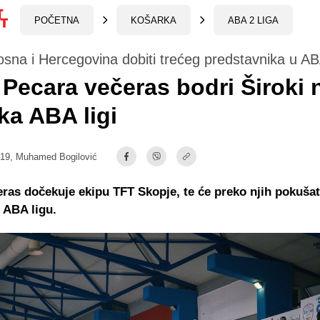
POČETNA
KOŠARKA
ABA 2 LIGA
osna i Hercegovina dobiti trećeg predstavnika u ABA
Pecara večeras bodri Široki 
ka ABA ligi
:19,
Muhamed Bogilović
eras dočekuje ekipu TFT Skopje, te će preko njih pokušat
 ABA ligu.