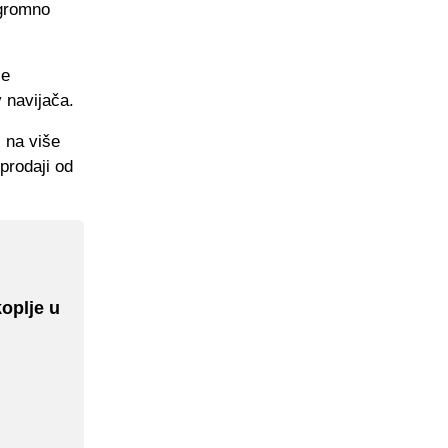
ogromno
je
v navijača.
i na više
 prodaji od
oplje u