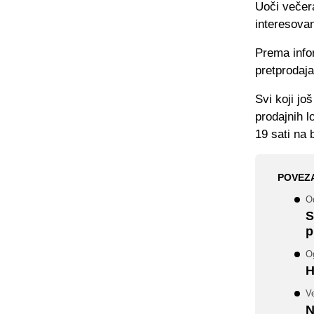
Uoči večer
interesovan
Prema infor
pretprodaja
Svi koji jo
prodajnih l
19 sati na
POVEZ
O
S
p
O
H
Ve
N