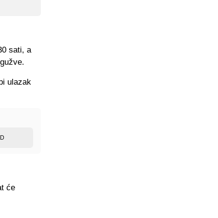
0 sati, a
 gužve.
bi ulazak
ED
at će