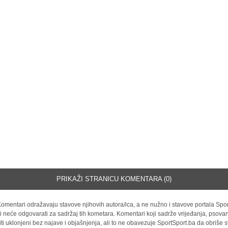
PRIKAŽI STRANICU KOMENTARA (0)
omentari odražavaju stavove njihovih autora/ica, a ne nužno i stavove portala Spor
i neće odgovarati za sadržaj tih kometara. Komentari koji sadrže vrijeđanja, psovan
iti uklonjeni bez najave i objašnjenja, ali to ne obavezuje SportSport.ba da obriše