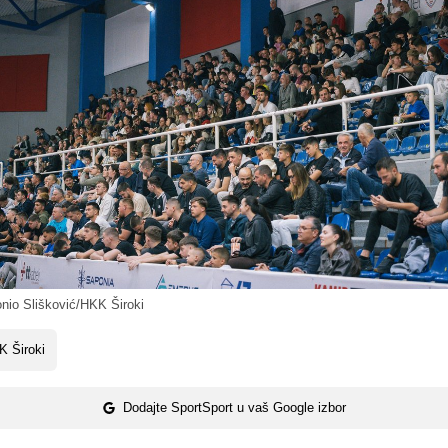
io Slišković/HKK Široki
K Široki
Dodajte SportSport u vaš Google izbor