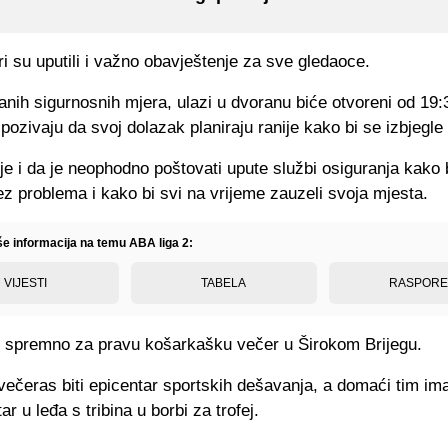
i su uputili i važno obavještenje za sve gledaoce.
nih sigurnosnih mjera, ulazi u dvoranu biće otvoreni od 19:3
 pozivaju da svoj dolazak planiraju ranije kako bi se izbjegle
e i da je neophodno poštovati upute službi osiguranja kako 
z problema i kako bi svi na vrijeme zauzeli svoja mjesta.
iše informacija na temu ABA liga 2:
VIJESTI
TABELA
RASPOR
o spremno za pravu košarkašku večer u Širokom Brijegu.
ečeras biti epicentar sportskih dešavanja, a domaći tim im
r u leđa s tribina u borbi za trofej.