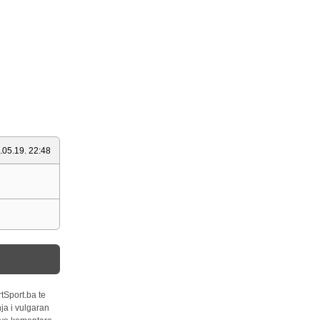
.05.19. 22:48
tSport.ba te
ja i vulgaran