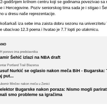
22-godišnjem krilnom centru koji se godinama povezivao sa
 i Hercegovine. Poziv seniorskog tima sada je i stigao i Še
mo u dresu naše reprezentacije.
 košarkaš iza sebe ima zaista dobru sezonu na univerzitetu 
e ubacivao 12.3 poena i hvatao je 7.7 lopti po utakmicu.
ANO
iH ponovo ima predstavnika
amir Šehić izlazi na NBA draft
ntar Portland Trail Blazersa
usuf Nurkić se oglasio nakon meča BiH - Bugarska: 
aj put...
jubomir Minčev nakon meča u Zenici
elektor Bugarske nakon poraza: Nismo mogli parirat
mali smo probleme sa igračima