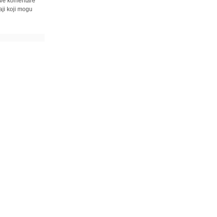
 sve komentare
ji koji mogu