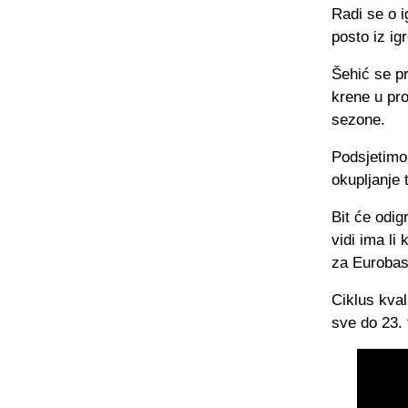
Radi se o i
posto iz ig
Šehić se pr
krene u pro
sezone.
Podsjetimo
okupljanje 
Bit će odig
vidi ima li
za Eurobas
Ciklus kval
sve do 23.