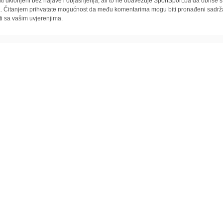
iti uklonjeni bez najave i objašnjenja, ali to ne obavezuje SportSport.ba da obriše
la. Čitanjem prihvatate mogućnost da među komentarima mogu biti pronađeni sadrža
ti sa vašim uvjerenjima.