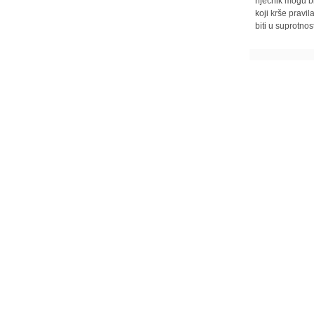
riječnik mogu b
koji krše pravi
biti u suprotnos