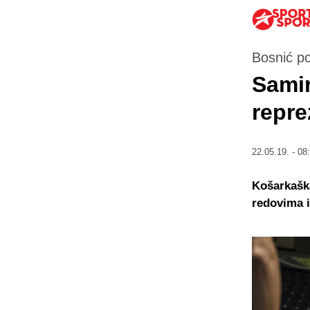
Bosnić po
Samir
repre
22.05.19. - 08
Košarkaška
redovima i