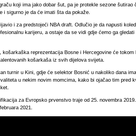
graču koji ima jako dobar šut, pa je protekle sezone šutirao
re i sigurno je da će imati šta da pokaže.
ijavio i za predstojeći NBA draft. Odlučio je da napusti koled
fesionalnu karijeru, a ostaje da se vidi gdje ćemo ga gledat
, košarkaška reprezentacija Bosne i Hercegovine će tokom l
talentovanih košarkaša iz svih dijelova svijeta.
ran turnir u Kini, gdje će selektor Bosnić u nakoliko dana im
 kvaliteta u nekim novim momcima, kako bi ojačao tim pred kv
ket.
ifikacija za Evropsko prvenstvo traje od 25. novembra 2019.
 februara 2021.