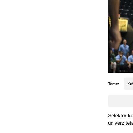
Teme:
Koš
Selektor k
univerzite