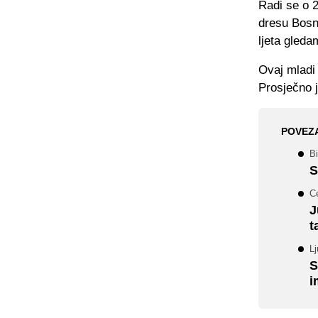
Radi se o 
dresu Bosne
ljeta gleda
Ovaj mladi
Prosječno j
POVEZ
B
S
Ce
J
t
L
S
i