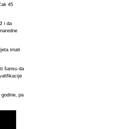
 čak 45
ž i da
i naredne
jeta imati
ati šansu da
alifikacije
 godine, pa