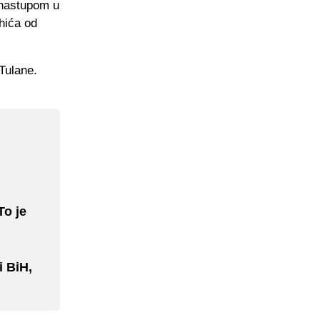
 nastupom u
hića od
Tulane.
To je
i BiH,