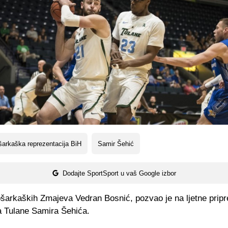
arkaška reprezentacija BiH
Samir Šehić
Dodajte SportSport u vaš Google izbor
ošarkaških Zmajeva Vedran Bosnić, pozvao je na ljetne prip
ta Tulane Samira Šehića.