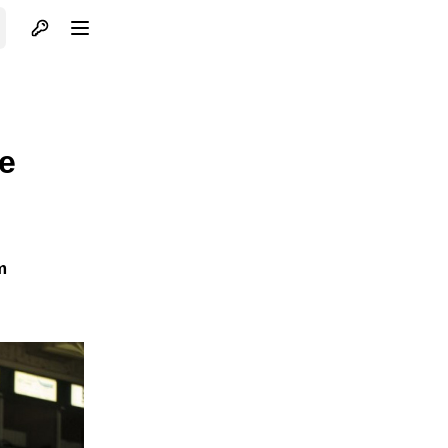
Otvori profil
Otvori meni
e
m