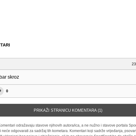
TARI
23
bar skroz
0
PRIKAŽI STRANICU KOMENTARA (1)
omentari odražavaju stavove njihovih autora/ica, a ne nužno i stavove portala Spor
i neće odgovarati za sadržaj tih kometara. Komentari koji sadrže vrijeđanja, psovan