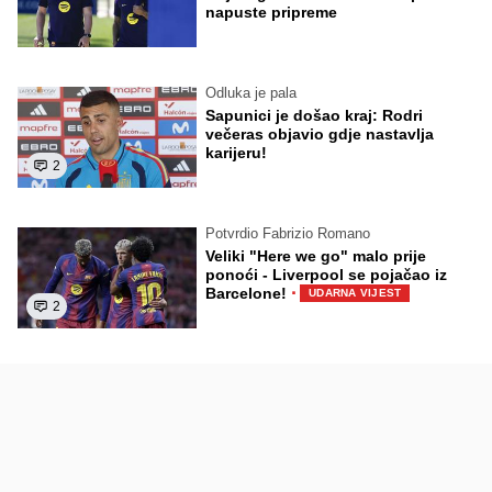
napuste pripreme
Odluka je pala
Sapunici je došao kraj: Rodri
večeras objavio gdje nastavlja
karijeru!
2
Potvrdio Fabrizio Romano
Veliki "Here we go" malo prije
ponoći - Liverpool se pojačao iz
·
Barcelone!
UDARNA VIJEST
2