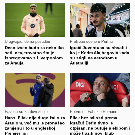
Urugvajac ide na posudbu
Prelijepe scene u Perthu
Deco izveo čudo za nekoliko
Igrači Juventusa su shvatili
sati, nevjerovatno šta je
ko je Kerim Alajbegović kada
ispregovarao s Liverpoolom
su stigli na aerodrom u
za Arauja
Australiji
Favoriti su za dovođenje
Potvrdio i Fabrizio Romano
Hansi Flick nije dugo žalio za
Flick bez milosti prema
Araujom, već mu je pronašao
igraču! Definitivno je
zamjenu i to u engleskoj
otpisan, ne putuje s ekipom i
Premier ligi
može tražiti novi klub