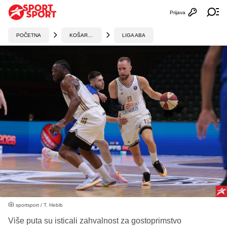
Prijava
Otvori profi
Ot
POČETNA
KOŠARKA
LIGA ABA
sportsport / T. Hebib
Više puta su isticali zahvalnost za gostoprimstvo