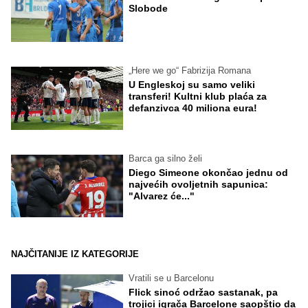
Slobode
„Here we go“ Fabrizija Romana
U Engleskoj su samo veliki
transferi! Kultni klub plaća za
defanzivca 40 miliona eura!
Barca ga silno želi
Diego Simeone okončao jednu od
najvećih ovoljetnih sapunica:
"Alvarez će..."
NAJČITANIJE IZ KATEGORIJE
Vratili se u Barcelonu
Flick sinoć održao sastanak, pa
trojici igrača Barcelone saopštio da