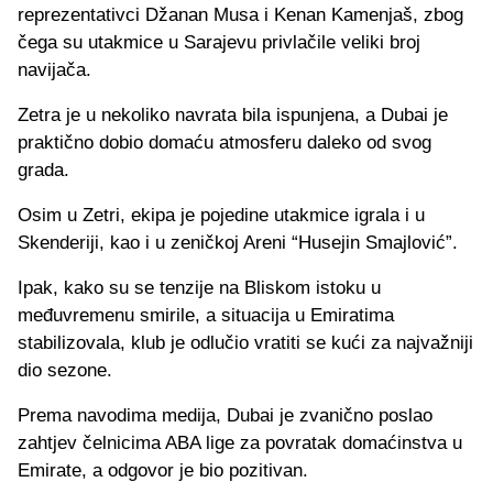
reprezentativci Džanan Musa i Kenan Kamenjaš, zbog
čega su utakmice u Sarajevu privlačile veliki broj
navijača.
Zetra je u nekoliko navrata bila ispunjena, a Dubai je
praktično dobio domaću atmosferu daleko od svog
grada.
Osim u Zetri, ekipa je pojedine utakmice igrala i u
Skenderiji, kao i u zeničkoj Areni “Husejin Smajlović”.
Ipak, kako su se tenzije na Bliskom istoku u
međuvremenu smirile, a situacija u Emiratima
stabilizovala, klub je odlučio vratiti se kući za najvažniji
dio sezone.
Prema navodima medija, Dubai je zvanično poslao
zahtjev čelnicima ABA lige za povratak domaćinstva u
Emirate, a odgovor je bio pozitivan.