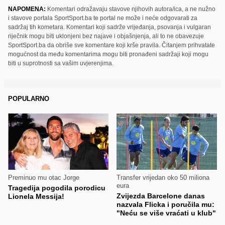
NAPOMENA:
Komentari odražavaju stavove njihovih autora/ica, a ne nužno
i stavove portala SportSport.ba te portal ne može i neće odgovarati za
sadržaj tih kometara. Komentari koji sadrže vrijeđanja, psovanja i vulgaran
riječnik mogu biti uklonjeni bez najave i objašnjenja, ali to ne obavezuje
SportSport.ba da obriše sve komentare koji krše pravila. Čitanjem prihvatate
mogućnost da među komentarima mogu biti pronađeni sadržaji koji mogu
biti u suprotnosti sa vašim uvjerenjima.
POPULARNO
Preminuo mu otac Jorge
Transfer vrijedan oko 50 miliona
eura
Tragedija pogodila porodicu
Zvijezda Barcelone danas
Lionela Messija!
nazvala Flicka i poručila mu:
"Neću se više vraćati u klub"