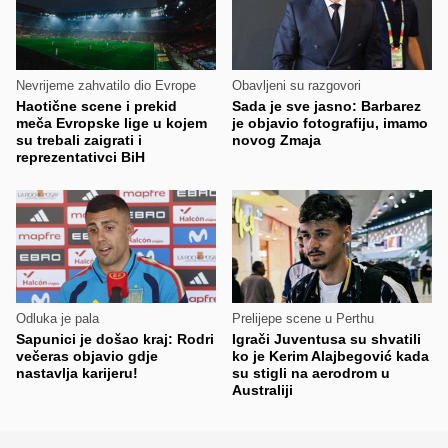
Nevrijeme zahvatilo dio Evrope
Obavljeni su razgovori
Haotične scene i prekid
Sada je sve jasno: Barbarez
meča Evropske lige u kojem
je objavio fotografiju, imamo
su trebali zaigrati i
novog Zmaja
reprezentativci BiH
Odluka je pala
Prelijepe scene u Perthu
Sapunici je došao kraj: Rodri
Igrači Juventusa su shvatili
večeras objavio gdje
ko je Kerim Alajbegović kada
nastavlja karijeru!
su stigli na aerodrom u
Australiji