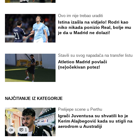
Ovo im nije trebao uraditi
Istina izašla na vidjelo! Rodri kao
niko nikada ponizio Real, bolje mu
je da u Madrid ne dolazi!
Stavili su svog napadača na transfer listu
Atletico Madrid povlači
(ne)očekivan potez!
NAJČITANIJE IZ KATEGORIJE
Prelijepe scene u Perthu
Igrači Juventusa su shvatili ko je
Kerim Alajbegović kada su stigli na
aerodrom u Australiji
1