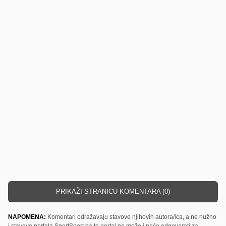
PRIKAŽI STRANICU KOMENTARA (0)
NAPOMENA:
Komentari odražavaju stavove njihovih autora/ica, a ne nužno
i stavove portala SportSport.ba te portal ne može i neće odgovarati za