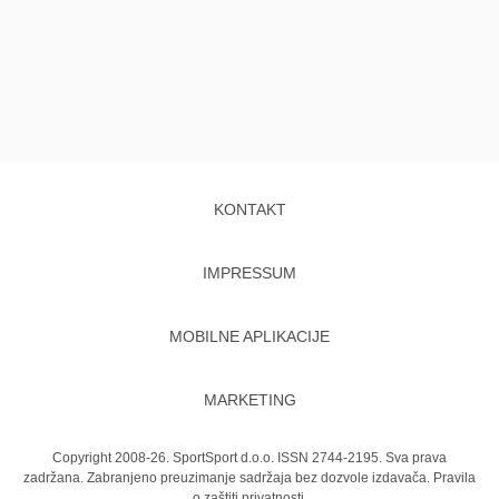
KONTAKT
IMPRESSUM
MOBILNE APLIKACIJE
MARKETING
Copyright 2008-26. SportSport d.o.o. ISSN 2744-2195. Sva prava
zadržana. Zabranjeno preuzimanje sadržaja bez dozvole izdavača.
Pravila
o zaštiti privatnosti.