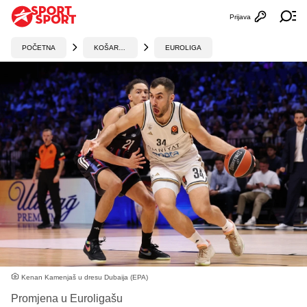
Prijava
Otvori profi
Ot
POČETNA
KOŠARKA
EUROLIGA
Kenan Kamenjaš u dresu Dubaija (EPA)
Promjena u Euroligašu