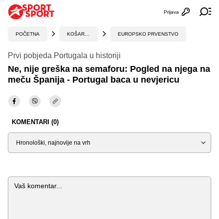
Prijava
Otvori profi
Ot
POČETNA
KOŠARKA
EUROPSKO PRVENSTVO
Prvi pobjeda Portugala u historiji
Ne, nije greška na semaforu: Pogled na njega na
meču Španija - Portugal baca u nevjericu
KOMENTARI (0)
Sortiraj
Komentar