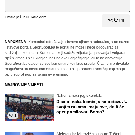
Ostalo još
1500
karaktera
POŠALJI
NAPOMENA:
Komentari odražavaju stavove njihovih autora/ica, a ne nužno
i stavove portala SportSport.ba te portal ne može i neće odgovarati za
sadržaj tih kometara. Komentari koji sadrže vrijeđanja, psovanja i vulgaran
riječnik mogu biti uklonjeni bez najave i objašnjenja, ali to ne obavezuje
SportSport.ba da obriše sve komentare koji krše pravila. Čitanjem prihvatate
mogućnost da među komentarima mogu biti pronađeni sadržaji koji mogu
biti u suprotnosti sa vašim uvjerenjima.
NAJNOVIJE VIJESTI
Nakon sinoćnjeg skandala
Disciplinska komisija na potezu: U
svojim rukama imaju sve, da li će
opet pomilovati Borac?
1
Aleksandar Mitrović stigao na Tušanj