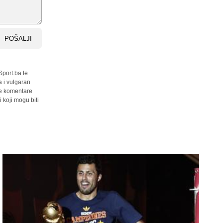
POŠALJI
Sport.ba te
a i vulgaran
sve komentare
 koji mogu biti