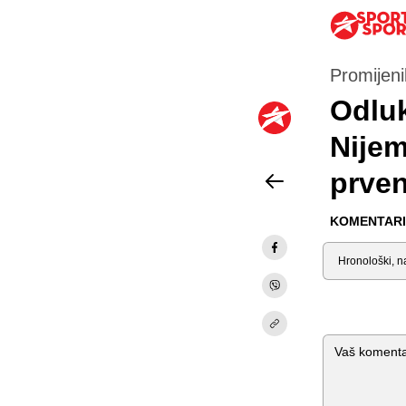
Promijeni
Odluk
Nijem
prve
KOMENTARI 
Sortiraj
Komentar