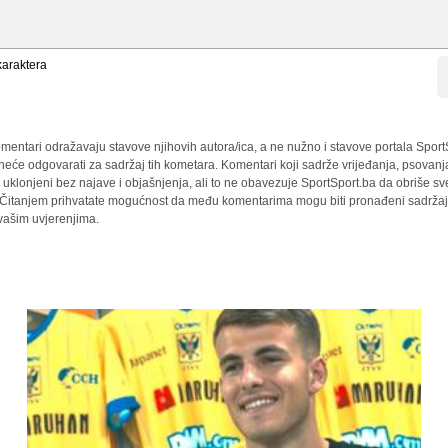
araktera
mentari odražavaju stavove njihovih autora/ica, a ne nužno i stavove portala Sport
 neće odgovarati za sadržaj tih kometara. Komentari koji sadrže vrijeđanja, psovanj
i uklonjeni bez najave i objašnjenja, ali to ne obavezuje SportSport.ba da obriše 
a. Čitanjem prihvatate mogućnost da među komentarima mogu biti pronađeni sadržaji
 vašim uvjerenjima.