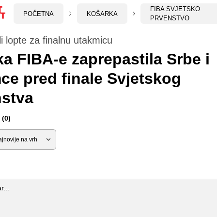
FIBA SVJETSKO
POČETNA
KOŠARKA
PRVENSTVO
li lopte za finalnu utakmicu
a FIBA-e zaprepastila Srbe i
ce pred finale Svjetskog
nstva
(0)