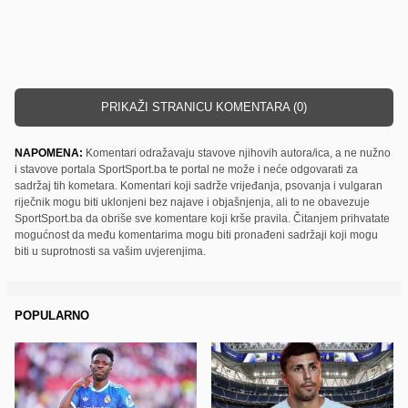
PRIKAŽI STRANICU KOMENTARA (0)
NAPOMENA:
Komentari odražavaju stavove njihovih autora/ica, a ne nužno
i stavove portala SportSport.ba te portal ne može i neće odgovarati za
sadržaj tih kometara. Komentari koji sadrže vrijeđanja, psovanja i vulgaran
riječnik mogu biti uklonjeni bez najave i objašnjenja, ali to ne obavezuje
SportSport.ba da obriše sve komentare koji krše pravila. Čitanjem prihvatate
mogućnost da među komentarima mogu biti pronađeni sadržaji koji mogu
biti u suprotnosti sa vašim uvjerenjima.
POPULARNO