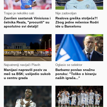
Trajao je nekoliko sati
Nije zadovoljan
Završen sastanak Viniciusa i
Realova greška stoljeća?!
čelnika Reala, "procurili" su
Zbog jedne rečenice Rodri
apsolutno svi detalji!
ide u Barcelonu
Najvatreniji navijači Plavih
Oglasio se selektor
Manijaci napravili poziv za
Barbarez poslao snažnu
meč sa BSK; uslijedio sukob
poruku: "Toliko o biranju
u centru grada
naših igrača..."