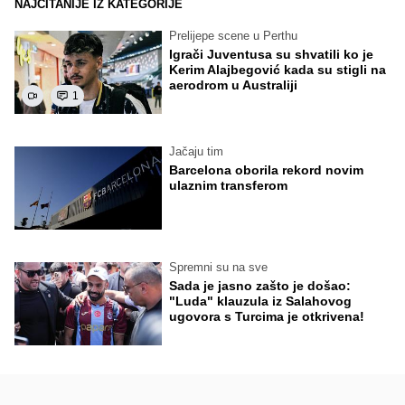
NAJČITANIJE IZ KATEGORIJE
Prelijepe scene u Perthu
Igrači Juventusa su shvatili ko je
Kerim Alajbegović kada su stigli na
aerodrom u Australiji
1
Jačaju tim
Barcelona oborila rekord novim
ulaznim transferom
Spremni su na sve
Sada je jasno zašto je došao:
"Luda" klauzula iz Salahovog
ugovora s Turcima je otkrivena!