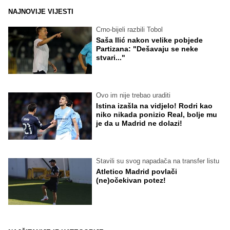
NAJNOVIJE VIJESTI
Crno-bijeli razbili Tobol
Saša Ilić nakon velike pobjede
Partizana: "Dešavaju se neke
stvari..."
Ovo im nije trebao uraditi
Istina izašla na vidjelo! Rodri kao
niko nikada ponizio Real, bolje mu
je da u Madrid ne dolazi!
Stavili su svog napadača na transfer listu
Atletico Madrid povlači
(ne)očekivan potez!