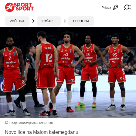
Prijava
Otvori profi
Ot
POČETNA
KOŠARKA
EUROLIGA
Pedja Milosavljevic/STARSPORT
Novo lice na Malom kalemegdanu