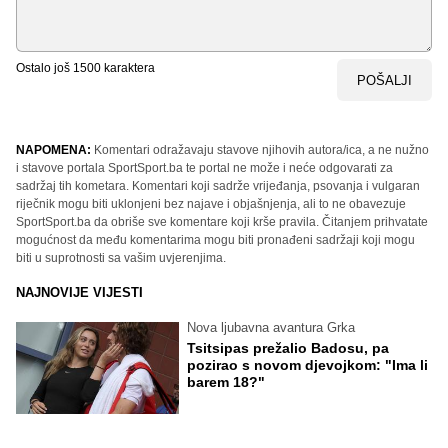
Ostalo još
1500
karaktera
POŠALJI
NAPOMENA:
Komentari odražavaju stavove njihovih autora/ica, a ne nužno
i stavove portala SportSport.ba te portal ne može i neće odgovarati za
sadržaj tih kometara. Komentari koji sadrže vrijeđanja, psovanja i vulgaran
riječnik mogu biti uklonjeni bez najave i objašnjenja, ali to ne obavezuje
SportSport.ba da obriše sve komentare koji krše pravila. Čitanjem prihvatate
mogućnost da među komentarima mogu biti pronađeni sadržaji koji mogu
biti u suprotnosti sa vašim uvjerenjima.
NAJNOVIJE VIJESTI
Nova ljubavna avantura Grka
Tsitsipas prežalio Badosu, pa
pozirao s novom djevojkom: "Ima li
barem 18?"