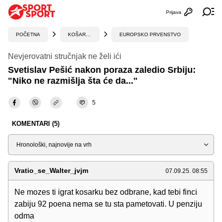
Prijava
Otvori profi
Ot
POČETNA
KOŠARKA
EUROPSKO PRVENSTVO
Nevjerovatni stručnjak ne želi ići
Svetislav Pešić nakon poraza zaledio Srbiju:
"Niko ne razmišlja šta će da..."
5
KOMENTARI (5)
Sortiraj
Vratio_se_Walter_jvjm
07.09.25. 08:55
Ne mozes ti igrat kosarku bez odbrane, kad tebi finci
zabiju 92 poena nema se tu sta pametovati. U penziju
odma