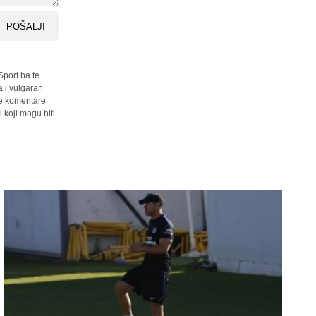
POŠALJI
Sport.ba te
a i vulgaran
sve komentare
 koji mogu biti