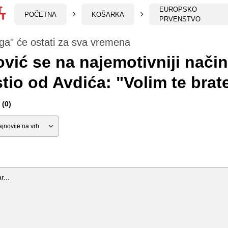
EUROPSKO
POČETNA
KOŠARKA
PRVENSTVO
ga" će ostati za sva vremena
ović se na najemotivniji način
tio od Avdića: "Volim te brat
(0)