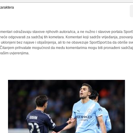
araktera
mentari odražavaju stavove njihovih autora/ica, a ne nužno i stavove portala Sport
 neće odgovarati za sadržaj tih kometara. Komentari koji sadrže vrijeđanja, psovanj
i uklonjeni bez najave i objašnjenja, ali to ne obavezuje SportSport.ba da obriše 
a. Čitanjem prihvatate mogućnost da među komentarima mogu biti pronađeni sadržaji
 vašim uvjerenjima.