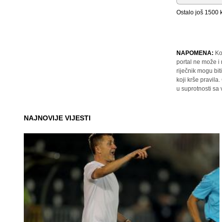
Ostalo još
1500
k
NAPOMENA:
Ko
portal ne može i
riječnik mogu bit
koji krše pravil
u suprotnosti sa
NAJNOVIJE VIJESTI