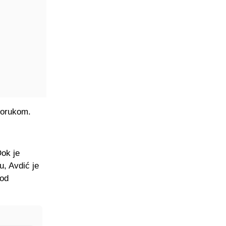
porukom.
Dok je
u, Avdić je
 od