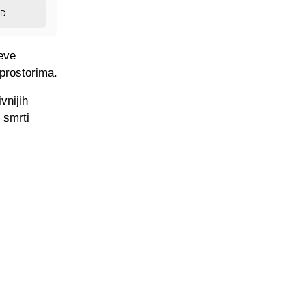
ED
ćeve
 prostorima.
vnijih
 smrti