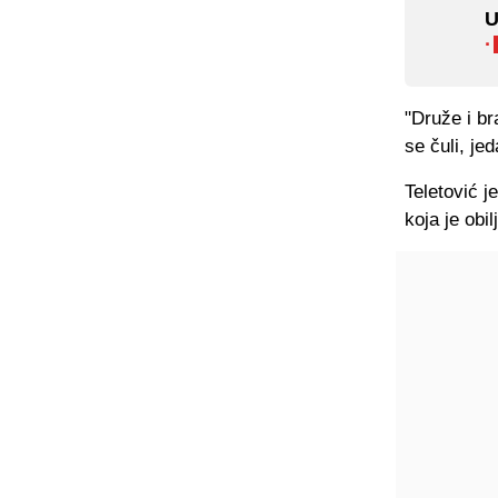
U
·
"Druže i br
se čuli, je
Teletović j
koja je obil