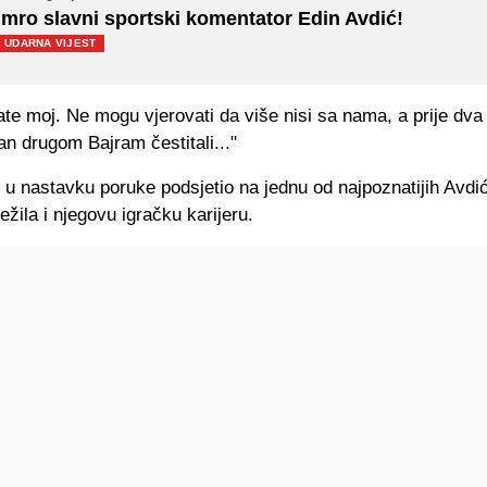
mro slavni sportski komentator Edin Avdić!
UDARNA VIJEST
ate moj. Ne mogu vjerovati da više nisi sa nama, a prije dv
dan drugom Bajram čestitali..."
e u nastavku poruke podsjetio na jednu od najpoznatijih Avdi
ježila i njegovu igračku karijeru.