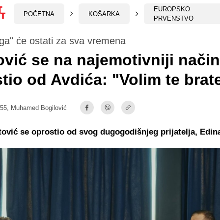
EUROPSKO
POČETNA
KOŠARKA
PRVENSTVO
ga" će ostati za sva vremena
ović se na najemotivniji način
tio od Avdića: "Volim te brat
:55,
Muhamed Bogilović
tović se oprostio od svog dugogodišnjeg prijatelja, Edin