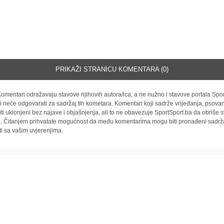
PRIKAŽI STRANICU KOMENTARA (0)
omentari odražavaju stavove njihovih autora/ica, a ne nužno i stavove portala Spor
i neće odgovarati za sadržaj tih kometara. Komentari koji sadrže vrijeđanja, psovan
iti uklonjeni bez najave i objašnjenja, ali to ne obavezuje SportSport.ba da obriše
la. Čitanjem prihvatate mogućnost da među komentarima mogu biti pronađeni sadrža
ti sa vašim uvjerenjima.