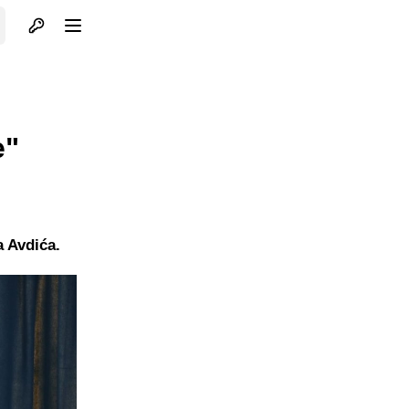
Otvori profil
Otvori meni
e"
a Avdića.