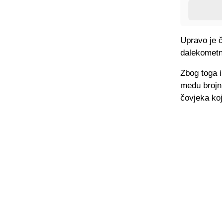
Upravo je č
dalekometne
Zbog toga i
među brojni
čovjeka koj