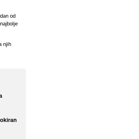
edan od
najbolje
 njih
a
Šokiran