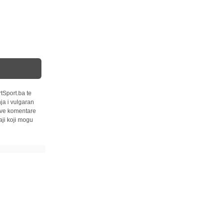
tSport.ba te
ja i vulgaran
 sve komentare
ji koji mogu