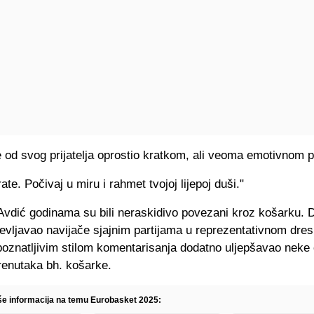
e od svog prijatelja oprostio kratkom, ali veoma emotivnom 
ate. Počivaj u miru i rahmet tvojoj lijepoj duši."
 Avdić godinama su bili neraskidivo povezani kroz košarku. 
vljavao navijače sjajnim partijama u reprezentativnom dres
poznatljivim stilom komentarisanja dodatno uljepšavao neke
trenutaka bh. košarke.
iše informacija na temu Eurobasket 2025: