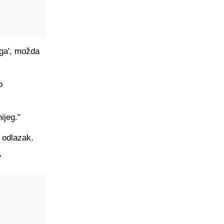
nga', možda
o
ijeg."
 odlazak.
"