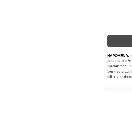
NAPOMENA:
K
portal ne može 
riječnik mogu b
koji krše pravi
biti u suprotnos