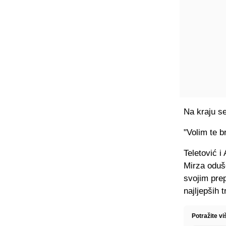
Na kraju s
"Volim te br
Teletović i
Mirza oduše
svojim pre
najljepših 
Potražite v