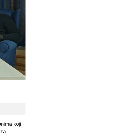
onima koji
rza