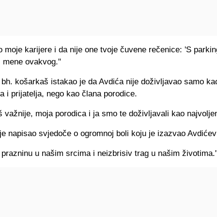
io moje karijere i da nije one tvoje čuvene rečenice: 'S parki
ni mene ovakvog."
 bh. košarkaš istakao je da Avdića nije doživljavao samo ka
 i prijatelja, nego kao člana porodice.
oš važnije, moja porodica i ja smo te doživljavali kao najvoljen
 je napisao svjedoče o ogromnoj boli koju je izazvao Avdićev
 prazninu u našim srcima i neizbrisiv trag u našim životima.