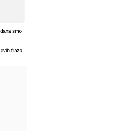
a dana smo
ćevih fraza