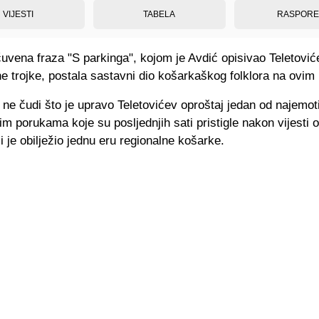
VIJESTI
TABELA
RASPOR
uvena fraza "S parkinga", kojom je Avdić opisivao Teletovi
 trojke, postala sastavni dio košarkaškog folklora na ovim
 ne čudi što je upravo Teletovićev oproštaj jedan od najemoti
m porukama koje su posljednjih sati pristigle nakon vijesti o
i je obilježio jednu eru regionalne košarke.