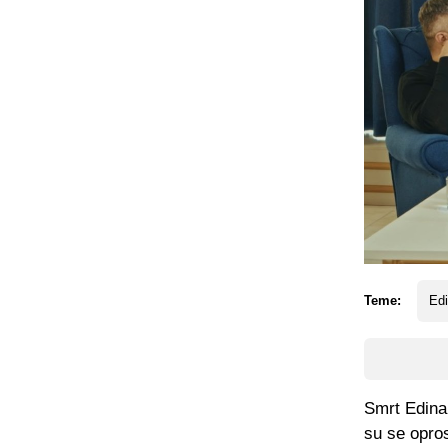
Teme:
Edi
Smrt Edina 
su se opro