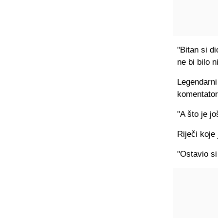
"Bitan si d
ne bi bilo 
Legendarni
komentatora
"A što je j
Riječi koje
"Ostavio si