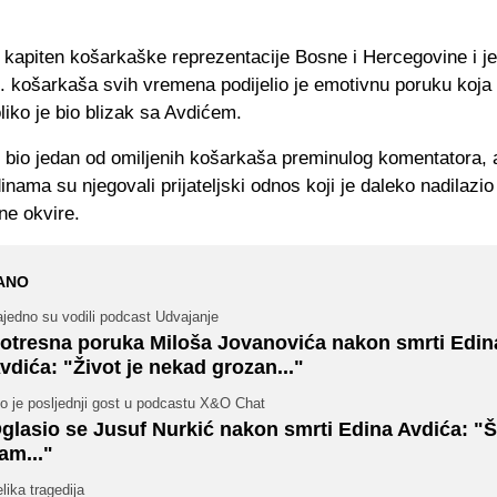
 kapiten košarkaške reprezentacije Bosne i Hercegovine i j
h. košarkaša svih vremena podijelio je emotivnu poruku koja 
liko je bio blizak sa Avdićem.
e bio jedan od omiljenih košarkaša preminulog komentatora, a
inama su njegovali prijateljski odnos koji je daleko nadilazio
ne okvire.
ANO
jedno su vodili podcast Udvajanje
otresna poruka Miloša Jovanovića nakon smrti Edin
vdića: "Život je nekad grozan..."
o je posljednji gost u podcastu X&O Chat
glasio se Jusuf Nurkić nakon smrti Edina Avdića: "
am..."
lika tragedija