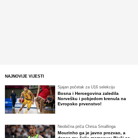
NAJNOVIJE VIJESTI
Sjajan početak za U16 selekciju
Bosna i Hercegovina zaledila
Norvešku i pobjedom krenula na
Evropsko prvenstvo!
Neobična priča Chrisa Smallinga
Mourinho ga je javno prozvao, a
danas mu šalje memeove: Bivši as