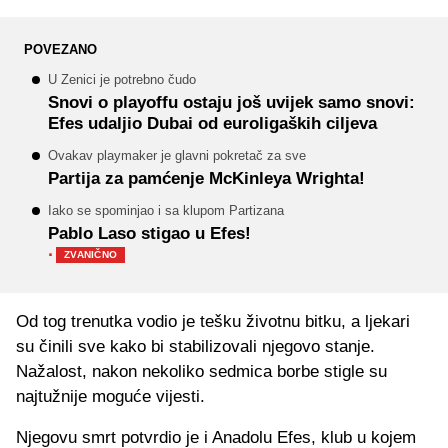
POVEZANO
U Zenici je potrebno čudo
Snovi o playoffu ostaju još uvijek samo snovi:
Efes udaljio Dubai od euroligaških ciljeva
Ovakav playmaker je glavni pokretač za sve
Partija za pamćenje McKinleya Wrighta!
Iako se spominjao i sa klupom Partizana
Pablo Laso stigao u Efes!
·
ZVANIČNO
Od tog trenutka vodio je tešku životnu bitku, a ljekari
su činili sve kako bi stabilizovali njegovo stanje.
Nažalost, nakon nekoliko sedmica borbe stigle su
najtužnije moguće vijesti.
Njegovu smrt potvrdio je i Anadolu Efes, klub u kojem