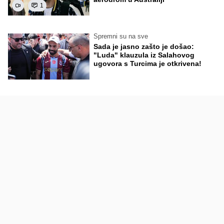
1
Spremni su na sve
Sada je jasno zašto je došao:
"Luda" klauzula iz Salahovog
ugovora s Turcima je otkrivena!