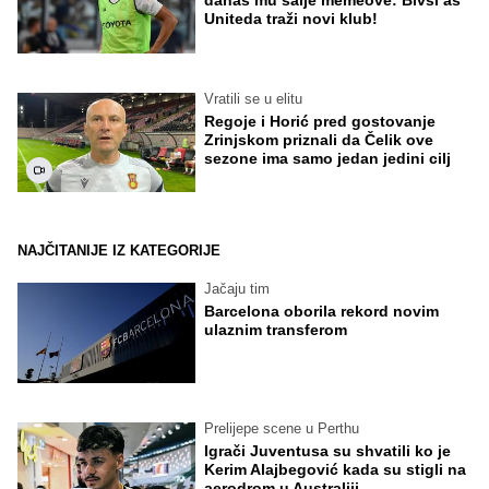
Uniteda traži novi klub!
Vratili se u elitu
Regoje i Horić pred gostovanje
Zrinjskom priznali da Čelik ove
sezone ima samo jedan jedini cilj
NAJČITANIJE IZ KATEGORIJE
Jačaju tim
Barcelona oborila rekord novim
ulaznim transferom
Prelijepe scene u Perthu
Igrači Juventusa su shvatili ko je
Kerim Alajbegović kada su stigli na
aerodrom u Australiji