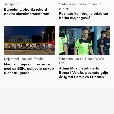
Jačaju tim
Sada će ovi dresovi "planuti" u
prodaji
Barcelona oborila rekord
Poznato koji broj je odabrao
novim ulaznim transferom
Kerim Alajbegović
Najvatreniji navijači Plavih
Službena lica za 1. kolo WWin
lige
Manijaci napravili poziv za
Admir Musić sudi derbi
meč sa BSK; uslijedio sukob
Borca i Veleža, poznato gdje
u centru grada
će igrati Sarajevo i Radnik!