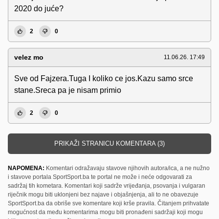
2020 do juće?
2
0
velez mo
11.06.26. 17:49
Sve od Fajzera.Tuga I koliko ce jos.Kazu samo srce
stane.Sreca pa je nisam primio
2
0
PRIKAŽI STRANICU KOMENTARA (3)
NAPOMENA:
Komentari odražavaju stavove njihovih autora/ica, a ne nužno
i stavove portala SportSport.ba te portal ne može i neće odgovarati za
sadržaj tih kometara. Komentari koji sadrže vrijeđanja, psovanja i vulgaran
riječnik mogu biti uklonjeni bez najave i objašnjenja, ali to ne obavezuje
SportSport.ba da obriše sve komentare koji krše pravila. Čitanjem prihvatate
mogućnost da među komentarima mogu biti pronađeni sadržaji koji mogu