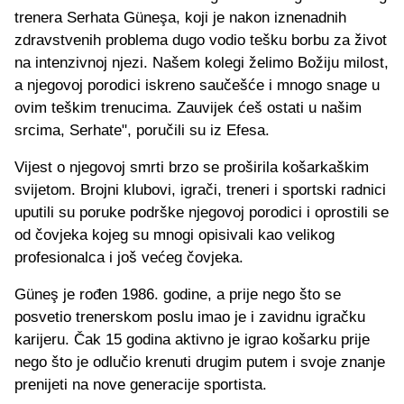
trenera Serhata Güneşa, koji je nakon iznenadnih
zdravstvenih problema dugo vodio tešku borbu za život
na intenzivnoj njezi. Našem kolegi želimo Božiju milost,
a njegovoj porodici iskreno saučešće i mnogo snage u
ovim teškim trenucima. Zauvijek ćeš ostati u našim
srcima, Serhate", poručili su iz Efesa.
Vijest o njegovoj smrti brzo se proširila košarkaškim
svijetom. Brojni klubovi, igrači, treneri i sportski radnici
uputili su poruke podrške njegovoj porodici i oprostili se
od čovjeka kojeg su mnogi opisivali kao velikog
profesionalca i još većeg čovjeka.
Güneş je rođen 1986. godine, a prije nego što se
posvetio trenerskom poslu imao je i zavidnu igračku
karijeru. Čak 15 godina aktivno je igrao košarku prije
nego što je odlučio krenuti drugim putem i svoje znanje
prenijeti na nove generacije sportista.