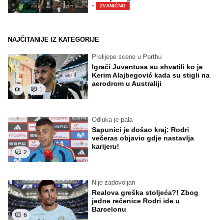
·
ZVANIČNO
NAJČITANIJE IZ KATEGORIJE
Prelijepe scene u Perthu
Igrači Juventusa su shvatili ko je
Kerim Alajbegović kada su stigli na
aerodrom u Australiji
1
Odluka je pala
Sapunici je došao kraj: Rodri
večeras objavio gdje nastavlja
karijeru!
2
Nije zadovoljan
Realova greška stoljeća?! Zbog
jedne rečenice Rodri ide u
Barcelonu
6