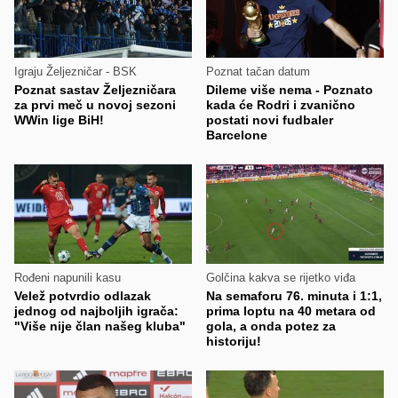
Igraju Željezničar - BSK
Poznat tačan datum
Poznat sastav Željezničara
Dileme više nema - Poznato
za prvi meč u novoj sezoni
kada će Rodri i zvanično
WWin lige BiH!
postati novi fudbaler
Barcelone
Rođeni napunili kasu
Golčina kakva se rijetko viđa
Velež potvrdio odlazak
Na semaforu 76. minuta i 1:1,
jednog od najboljih igrača:
prima loptu na 40 metara od
"Više nije član našeg kluba"
gola, a onda potez za
historiju!