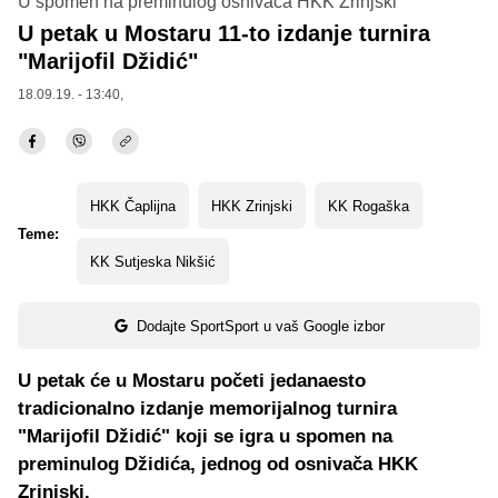
U spomen na preminulog osnivača HKK Zrinjski
U petak u Mostaru 11-to izdanje turnira
"Marijofil Džidić"
18.09.19. - 13:40,
HKK Čaplijna
HKK Zrinjski
KK Rogaška
Teme:
KK Sutjeska Nikšić
Dodajte SportSport u vaš Google izbor
U petak će u Mostaru početi jedanaesto
tradicionalno izdanje memorijalnog turnira
"Marijofil Džidić" koji se igra u spomen na
preminulog Džidića, jednog od osnivača HKK
Zrinjski.