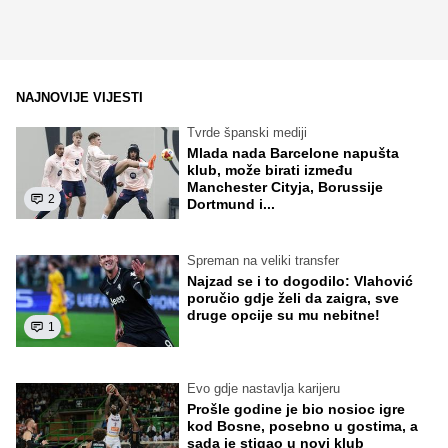
NAJNOVIJE VIJESTI
Tvrde španski mediji
Mlada nada Barcelone napušta
klub, može birati između
Manchester Cityja, Borussije
2
Dortmund i...
Spreman na veliki transfer
Najzad se i to dogodilo: Vlahović
poručio gdje želi da zaigra, sve
druge opcije su mu nebitne!
1
Evo gdje nastavlja karijeru
Prošle godine je bio nosioc igre
kod Bosne, posebno u gostima, a
sada je stigao u novi klub