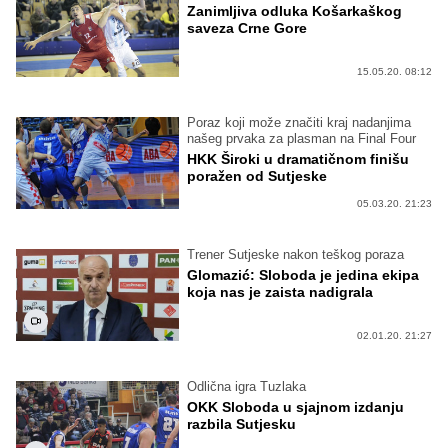
Zanimljiva odluka Košarkaškog
saveza Crne Gore
15.05.20. 08:12
Poraz koji može značiti kraj nadanjima
našeg prvaka za plasman na Final Four
HKK Široki u dramatičnom finišu
poražen od Sutjeske
05.03.20. 21:23
Trener Sutjeske nakon teškog poraza
Glomazić: Sloboda je jedina ekipa
koja nas je zaista nadigrala
02.01.20. 21:27
Odlična igra Tuzlaka
OKK Sloboda u sjajnom izdanju
razbila Sutjesku