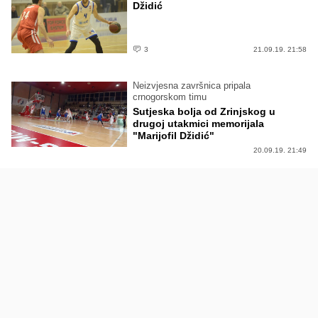
Džidić
3
21.09.19. 21:58
Neizvjesna završnica pripala
crnogorskom timu
Sutjeska bolja od Zrinjskog u
drugoj utakmici memorijala
"Marijofil Džidić"
20.09.19. 21:49