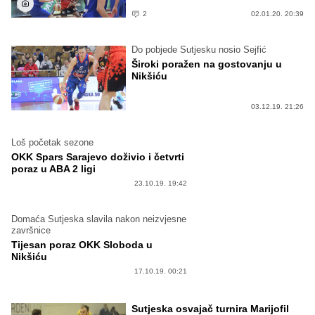
2
02.01.20. 20:39
Do pobjede Sutjesku nosio Sejfić
Široki poražen na gostovanju u
Nikšiću
03.12.19. 21:26
Loš početak sezone
OKK Spars Sarajevo doživio i četvrti
poraz u ABA 2 ligi
23.10.19. 19:42
Domaća Sutjeska slavila nakon neizvjesne
završnice
Tijesan poraz OKK Sloboda u
Nikšiću
17.10.19. 00:21
Sutjeska osvajač turnira Marijofil