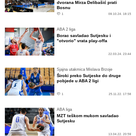
dvorana Mirza Delibašić prati
Bosnu
1
09.10.24. 18:15
ABA 2 liga
Borac savladao Sutjesku i
"otvorio" vrata play-offa
22.03.24. 23:44
Sjajna utakmica Mislava Brzoje
Široki preko Sutjeske do druge
pobjede u ABA 2 ligi
1
25.11.22. 17:58
ABA liga
MZT teškom mukom savladao
Sutjesku
13.04.22. 20:59