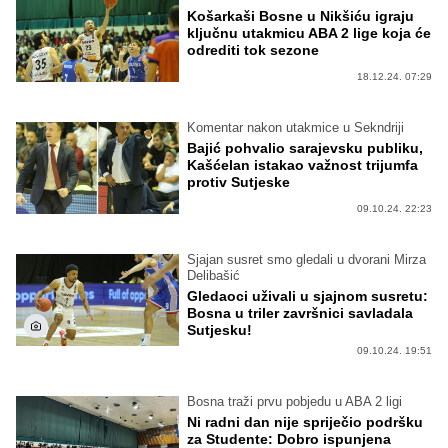
Košarkaši Bosne u Nikšiću igraju
ključnu utakmicu ABA 2 lige koja će
odrediti tok sezone
18.12.24. 07:29
Komentar nakon utakmice u Sekndriji
Bajić pohvalio sarajevsku publiku,
Kašćelan istakao važnost trijumfa
protiv Sutjeske
09.10.24. 22:23
Sjajan susret smo gledali u dvorani Mirza
Delibašić
Gledaoci uživali u sjajnom susretu:
Bosna u triler završnici savladala
Sutjesku!
09.10.24. 19:51
Bosna traži prvu pobjedu u ABA 2 ligi
Ni radni dan nije spriječio podršku
za Studente: Dobro ispunjena