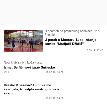
U spomen na preminulog osnivača HKK
Zrinjski
U petak u Mostaru 11-to izdanje
turnira "Marijofil Džidić"
18.09.19. 13:40
Novi klub za bh. košarkaša
Ismet Sejfić novi igrač Sutjeske
1
17.07.19. 10:08
Draško Knežević: Publika me
zavoljela, to valjda nešto govori o
svemu
15.05.19. 14:25