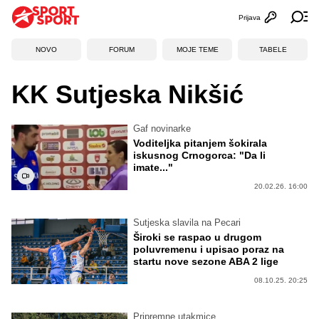
Prijava
Otvori profi
Ot
NOVO
FORUM
MOJE TEME
TABELE
KK Sutjeska Nikšić
Gaf novinarke
Voditeljka pitanjem šokirala
iskusnog Crnogorca: "Da li
imate..."
20.02.26. 16:00
Sutjeska slavila na Pecari
Široki se raspao u drugom
poluvremenu i upisao poraz na
startu nove sezone ABA 2 lige
08.10.25. 20:25
Pripremne utakmice