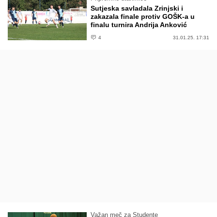
Sutjeska savladala Zrinjski i
zakazala finale protiv GOŠK-a u
finalu turnira Andrija Anković
4
31.01.25. 17:31
Važan meč za Studente