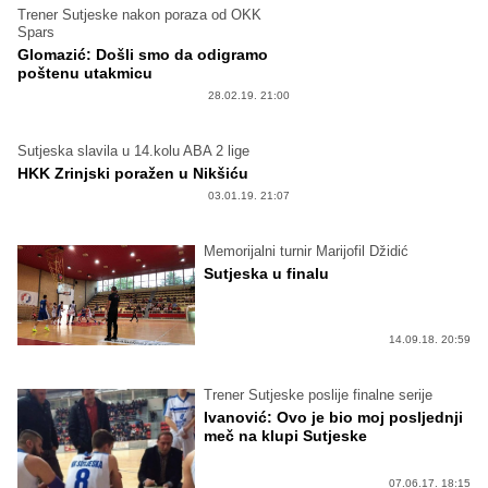
Trener Sutjeske nakon poraza od OKK
Spars
Glomazić: Došli smo da odigramo
poštenu utakmicu
28.02.19. 21:00
Sutjeska slavila u 14.kolu ABA 2 lige
HKK Zrinjski poražen u Nikšiću
03.01.19. 21:07
Memorijalni turnir Marijofil Džidić
Sutjeska u finalu
14.09.18. 20:59
Trener Sutjeske poslije finalne serije
Ivanović: Ovo je bio moj posljednji
meč na klupi Sutjeske
07.06.17. 18:15