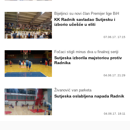
Bijeljinci su novi član Premijer lige BiH
KK Radnik savladao Sutjesku i
izborio učešće u eliti
07.06.17. 17:15
Fočaci stigli minus dva u finalnoj seriji
Sutjeska izborila majstoricu protiv
Radnika
04.06.17. 21:29
Živanović van parketa
Sutjeska oslabljena napada Radnik
04.06.17. 18:11