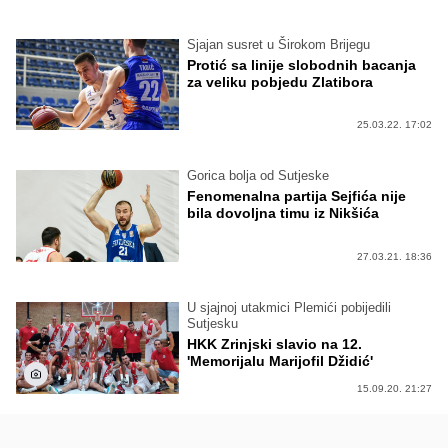
Sjajan susret u Širokom Brijegu
Protić sa linije slobodnih bacanja
za veliku pobjedu Zlatibora
25.03.22. 17:02
Gorica bolja od Sutjeske
Fenomenalna partija Sejfića nije
bila dovoljna timu iz Nikšića
27.03.21. 18:36
U sjajnoj utakmici Plemići pobijedili
Sutjesku
HKK Zrinjski slavio na 12.
'Memorijalu Marijofil Džidić'
15.09.20. 21:27